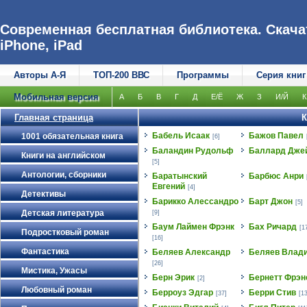
Современная бесплатная библиотека. Скачат
iPhone, iPad
Авторы А-Я
ТОП-200 ВВС
Программы
Серия книг
Мобильная версия
А
Б
В
Г
Д
Е/Ё
Ж
З
И/Й
К
Главная страница
К
Бабель Исаак
Бажов Павел
1001 обязательная книга
[6]
Баландин Рудольф
Баллард Дже
Книги на английском
[5]
Антологии, сборники
Баратынский
Барбюс Анри
Евгений
[4]
Детективы
Барикко Алессандро
Барт Джон
[5]
Детская литература
[9]
Баум Лаймен Фрэнк
Бах Ричард
[1
Подростковый роман
[16]
Фантастика
Беляев Александр
Беляев Влад
[26]
Мистика, Ужасы
Берн Эрик
Бернетт Фрэн
[2]
Любовный роман
Берроуз Эдгар
Берри Стив
[37]
[13