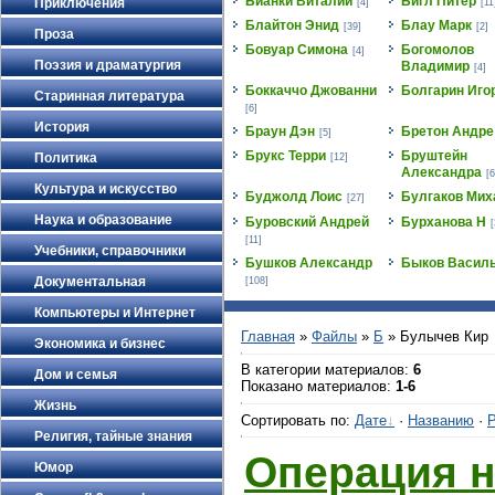
Бианки Виталий
Бигл Питер
Приключения
[4]
[11
Блайтон Энид
Блау Марк
[39]
[2]
Проза
Бовуар Симона
Богомолов
[4]
Поэзия и драматургия
Владимир
[4]
Боккаччо Джованни
Болгарин Иго
Старинная литература
[6]
История
Браун Дэн
Бретон Андре
[5]
Брукс Терри
Бруштейн
Политика
[12]
Александра
[6
Культура и искусство
Буджолд Лоис
Булгаков Мих
[27]
Наука и образование
Буровский Андрей
Бурханова Н
[
[11]
Учебники, справочники
Бушков Александр
Быков Васил
Документальная
[108]
Компьютеры и Интернет
Главная
»
Файлы
»
Б
» Булычев Кир
Экономика и бизнес
В категории материалов
:
6
Дом и семья
Показано материалов
:
1-6
Жизнь
Сортировать по
:
Дате
·
Названию
·
Р
Религия, тайные знания
Операция н
Юмор