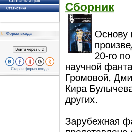
Статьи fb2 и epub
Сборник
Статистика
Основу 
Форма входа
произве
Войти через uID
20-го по
научной фанта
Старая форма входа
Громовой, Дми
Кира Булычева
других.
Зарубежная ф