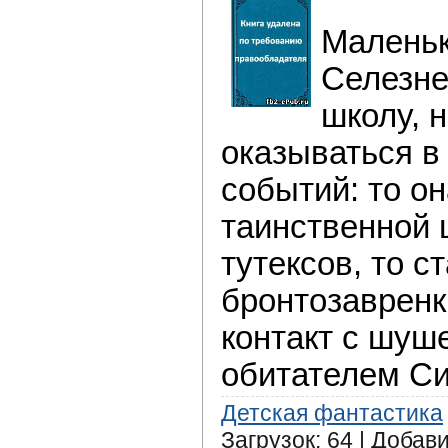
Маленьк
Селезне
школу, 
оказываться в
событий: то о
таинственной 
тутексов, то с
бронтозавренк
контакт с шуш
обитателем Си
Детская фантастика
Загрузок: 64 | Добав