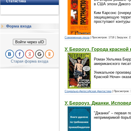
Статистика
в США эпохи Дикого
Ким Карсонс (очере
защищающую террито
проступают контуры 
Форма входа
Современная проза
| Просмотров: 1718 | Загрузок: 
Войти через uID
У. Берроуз. Города красной
Роман Уильяма Берро
Старая форма входа
американского писат
Уникальное произве
Красной Ночи» оказ
Социально-философская фантастика
| Просмотров: 3
У. Берроуз. Джанки. Испов
"Джанки" – первая 
непримиримой борьб