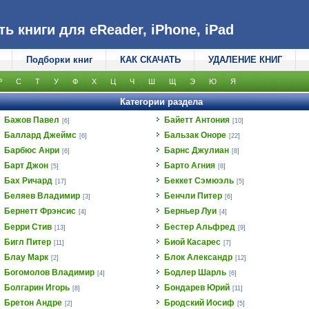
 книги для eReader, iPhone, iPad
Подборки книг
КАК СКАЧАТЬ
УДАЛЕНИЕ КНИГ
Р
С
Т
У
Ф
Х
Ц
Ч
Ш
Щ
Э
Ю
Я
Категории раздела
Бажов Павел
Байетт Антония
[6]
[10]
Баллард Джеймс
Бальзак Оноре
[6]
[22]
Барбюс Анри
Барнс Джулиан
[6]
[8]
Барт Джон
Барто Агния
[5]
[8]
Бах Ричард
Беккет Сэмюэль
[17]
[5]
Беляев Владимир
Бенчли Питер
[3]
[6]
Бернетт Фрэнсис
Берньер Луи
[4]
[4]
Берри Стив
Бестер Альфред
[13]
[9]
Бигл Питер
Биой Касарес
[11]
[7]
Блау Марк
Блок Александр
[2]
[12]
Богомолов Владимир
Бодлер Шарль
[4]
[6]
Болгарин Игорь
Бондарев Юрий
[8]
[11]
Бретон Андре
Бродский Иосиф
[2]
[5]