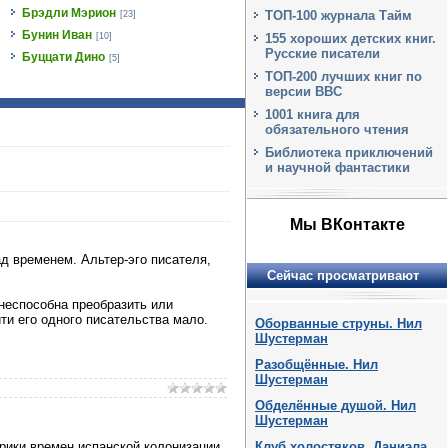
Брэдли Мэрион
ТОП-100 журнала Тайм
[23]
Бунин Иван
[10]
155 хороших детских книг.
Русские писатели
Буццати Дино
[5]
ТОП-200 лучших книг по
версии BBC
1001 книга для
обязательного чтения
Библиотека приключений
и научной фантастики
Мы ВКонтакте
 временем. Альтер-эго писателя,
Сейчас просматривают
 неспособна преобразить или
ти его одного писательства мало.
Оборванные струны. Нил
Шустерман
Разобщённые. Нил
Шустерман
Обделённые душой. Нил
Шустерман
Клуб холостяков. Даниэла
рики времен испанской колонизации