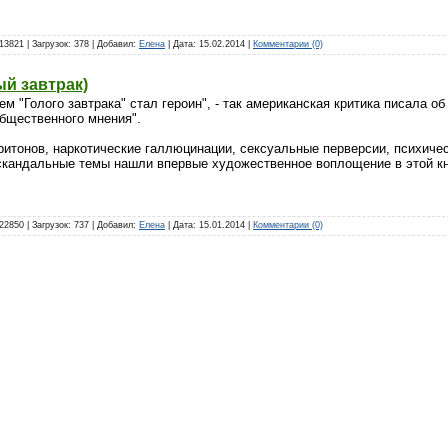
13821 | Загрузок: 378 | Добавил:
Елена
| Дата:
15.02.2014
|
Комментарии (0)
ый завтрак)
ем "Голого завтрака" стал героин", - так американская критика писала о
общественного мнения".
итонов, наркотические галлюцинации, сексуальные перверсии, психичес
 скандальные темы нашли впервые художественное воплощение в этой кн
22850 | Загрузок: 737 | Добавил:
Елена
| Дата:
15.01.2014
|
Комментарии (0)