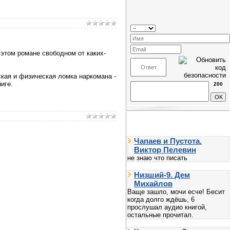
б этом романе свободном от каких-
кая и физическая ломка наркомана -
иге.
200
Чапаев и Пустота.
Виктор Пелевин
не знаю что писать
Низший-9. Дем
Михайлов
Ваще зашло, мочи есче! Бесит
когда долго ждёшь, 6
прослушал аудио книгой,
остальные прочитал.