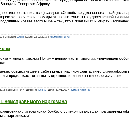
 Запада и Северную Африку.
дное альтер-эго писателя) создает «Семейство Джонсонов» – тайную ан
рию человеческой свободы от посягательств государственной тирании
подлинных хозяев этого мира – тех, кто в преданиях и мифах человече
210 | Добавил:
Елена
| Дата:
22.02.2017
|
Комментарии (0)
 ночи
уза «Города Красной Ночи» – первая часть трилогии, увенчавшей собой
еля.
дение, совместившее в себе приемы научной фантастики, философской 
али и продолжают оказывать огромное влияние на мировое искусство.
215 | Загрузок: 247 | Добавил:
Елена
| Дата:
31.01.2017
|
Комментарии (0)
едь неисправимого наркомана
послевоенная литературная бомба, с успехом рванувшая под зданием оф
ы с наркотиками".