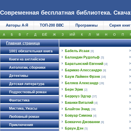
Современная бесплатная библиотека. Скачать
Авторы А-Я
ТОП-200 ВВС
Программы
Серия книг
А
Б
В
Г
Д
Е/Ё
Ж
З
И/Й
К
Л
М
Н
О
П
Главная страница
Бабель Исаак
1001 обязательная книга
[6]
Баландин Рудольф
[5]
Книги на английском
Баратынский Евгений
[4]
Антологии, сборники
Барикко Алессандро
[9]
Детективы
Баум Лаймен Фрэнк
[16]
Беляев Александр
Детская литература
[26]
Берн Эрик
[2]
Подростковый роман
Берроуз Эдгар
[37]
Фантастика
Бианки Виталий
[4]
Мистика, Ужасы
Блайтон Энид
[39]
Бовуар Симона
[4]
Любовный роман
Боккаччо Джованни
[6]
Приключения
Браун Дэн
[5]