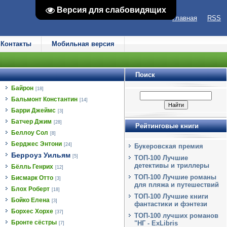
Версия для слабовидящих
Версия для слабовидящих
Главная
RSS
Контакты
Мобильная версия
Поиск
Байрон
[18]
Бальмонт Константин
[14]
Барри Джеймс
[3]
Батчер Джим
[28]
Рейтинговые книги
Беллоу Сол
[8]
Берджес Энтони
[24]
Букеровская премия
Берроуз Уильям
[5]
ТОП-100 Лучшие
детективы и триллеры
Бёлль Генрих
[12]
ТОП-100 Лучшие романы
Бисмарк Отто
[3]
для пляжа и путешествий
Блох Роберт
[18]
ТОП-100 Лучшие книги
Бойко Елена
[3]
фантастики и фэнтези
Борхес Хорхе
[37]
ТОП-100 лучших романов
Бронте сёстры
"НГ - ExLibris
[7]