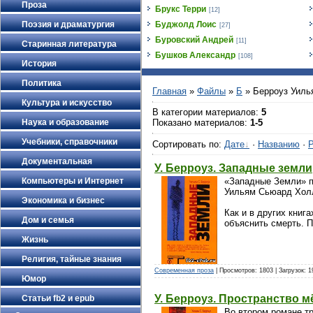
Проза
Брукс Терри
[12]
Поэзия и драматургия
Буджолд Лоис
[27]
Буровский Андрей
[11]
Старинная литература
Бушков Александр
[108]
История
Политика
Главная
»
Файлы
»
Б
» Берроуз Уиль
Культура и искусство
В категории материалов
:
5
Наука и образование
Показано материалов
:
1-5
Учебники, справочники
Сортировать по
:
Дате
·
Названию
·
Р
Документальная
У. Берроуз. Западные земли
«Западные Земли» п
Компьютеры и Интернет
Уильям Сьюард Холл
Экономика и бизнес
Как и в других книг
Дом и семья
объяснить смерть. П
Жизнь
Религия, тайные знания
Современная проза
| Просмотров: 1803 | Загрузок: 
Юмор
У. Берроуз. Пространство 
Статьи fb2 и epub
Во втором романе тр