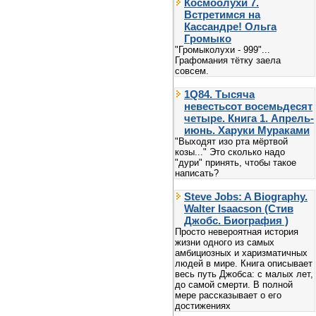
Космоолухи 7.
Встретимся на
Кассандре! Ольга
Громыко
"Громыколухи - 999"...
Графомания тётку заела
совсем.
1Q84. Тысяча
невестьсот восемьдесят
четыре. Книга 1. Апрель-
июнь. Харуки Мураками
"Выходят изо рта мёртвой
козы..." Это сколько надо
"дури" принять, чтобы такое
написать?
Steve Jobs: A Biography.
Walter Isaacson (Стив
Джобс. Биография )
Просто невероятная история
жизни одного из самых
амбициозных и харизматичных
людей в мире. Книга описывает
весь путь Джобса: с малых лет,
до самой смерти. В полной
мере рассказывает о его
достижениях