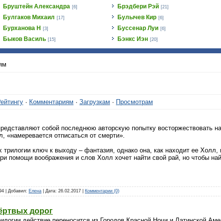
Бруштейн Александра
Брэдбери Рэй
[6]
[21]
Булгаков Михаил
Булычев Кир
[17]
[6]
Бурханова Н
Буссенар Луи
[3]
[6]
Быков Василь
Бэнкс Иэн
[15]
[20]
ям
ейтингу
·
Комментариям
·
Загрузкам
·
Просмотрам
редставляют собой последнюю авторскую попытку восторжествовать над
, «намеревается отписаться от смерти».
ах трилогии ключ к выходу – фантазия, однако она, как находит ее Холл,
ри помощи воображения и слов Холл хочет найти свой рай, но чтобы най
194 | Добавил:
Елена
| Дата:
26.02.2017
|
Комментарии (0)
мёртвых дорог
илогии действие переносится из Городов Красной Ночи и Латинской Аме