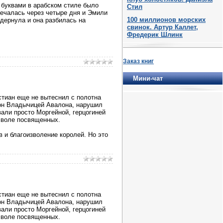
 буквами в арабском стиле было
Стил
мечалась через четыре дня и Эмили
100 миллионов морских
 дернула и она разбилась на
свинок. Артур Каллет,
Фредерик Шлинк
Заказ книг
Мини-чат
истиан еще не вытеснил с полотна
рон Владычицей Авалона, нарушил
вали просто Моргейной, герцогиней
ь воле посвященных.
 и благоизволение королей. Но это
истиан еще не вытеснил с полотна
рон Владычицей Авалона, нарушил
вали просто Моргейной, герцогиней
ь воле посвященных.