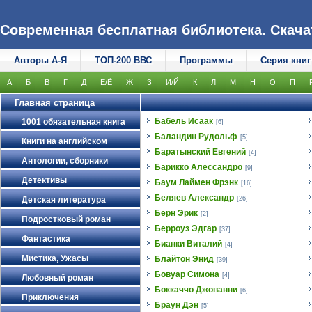
Современная бесплатная библиотека. Скачать
Авторы А-Я
ТОП-200 ВВС
Программы
Серия книг
А
Б
В
Г
Д
Е/Ё
Ж
З
И/Й
К
Л
М
Н
О
П
Главная страница
Бабель Исаак
1001 обязательная книга
[6]
Баландин Рудольф
[5]
Книги на английском
Баратынский Евгений
[4]
Антологии, сборники
Барикко Алессандро
[9]
Детективы
Баум Лаймен Фрэнк
[16]
Беляев Александр
Детская литература
[26]
Берн Эрик
[2]
Подростковый роман
Берроуз Эдгар
[37]
Фантастика
Бианки Виталий
[4]
Мистика, Ужасы
Блайтон Энид
[39]
Бовуар Симона
[4]
Любовный роман
Боккаччо Джованни
[6]
Приключения
Браун Дэн
[5]