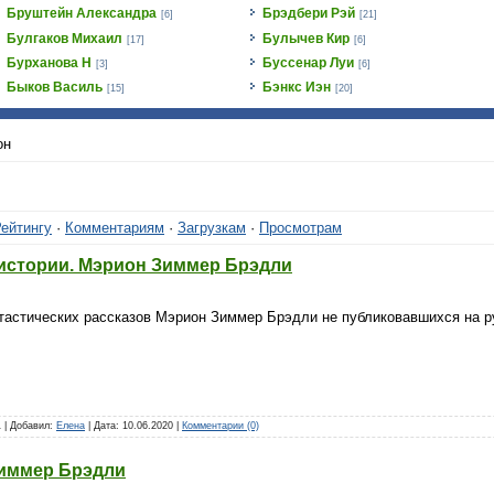
Бруштейн Александра
Брэдбери Рэй
[6]
[21]
Булгаков Михаил
Булычев Кир
[17]
[6]
Бурханова Н
Буссенар Луи
[3]
[6]
Быков Василь
Бэнкс Иэн
[15]
[20]
он
ейтингу
·
Комментариям
·
Загрузкам
·
Просмотрам
 истории. Мэрион Зиммер Брэдли
тастических рассказов Мэрион Зиммер Брэдли не публиковавшихся на 
1 | Добавил:
Елена
| Дата:
10.06.2020
|
Комментарии (0)
Зиммер Брэдли