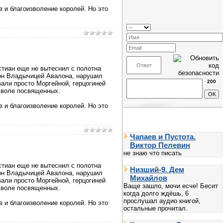
 и благоизволение королей. Но это
истиан еще не вытеснил с полотна
рон Владычицей Авалона, нарушил
200
вали просто Моргейной, герцогиней
ь воле посвященных.
 и благоизволение королей. Но это
Чапаев и Пустота.
Виктор Пелевин
не знаю что писать
истиан еще не вытеснил с полотна
Низший-9. Дем
рон Владычицей Авалона, нарушил
Михайлов
вали просто Моргейной, герцогиней
Ваще зашло, мочи есче! Бесит
ь воле посвященных.
когда долго ждёшь, 6
прослушал аудио книгой,
 и благоизволение королей. Но это
остальные прочитал.