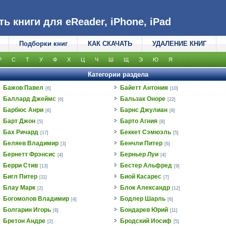
 книги для eReader, iPhone, iPad
Подборки книг
КАК СКАЧАТЬ
УДАЛЕНИЕ КНИГ
Р
С
Т
У
Ф
Х
Ц
Ч
Ш
Щ
Э
Ю
Я
Категории раздела
Бажов Павел
Байетт Антония
[6]
[10]
Баллард Джеймс
Бальзак Оноре
[6]
[22]
Барбюс Анри
Барнс Джулиан
[6]
[8]
Барт Джон
Барто Агния
[5]
[8]
Бах Ричард
Беккет Сэмюэль
[17]
[5]
Беляев Владимир
Бенчли Питер
[3]
[6]
Бернетт Фрэнсис
Берньер Луи
[4]
[4]
Берри Стив
Бестер Альфред
[13]
[9]
Бигл Питер
Биой Касарес
[11]
[7]
Блау Марк
Блок Александр
[2]
[12]
Богомолов Владимир
Бодлер Шарль
[4]
[6]
Болгарин Игорь
Бондарев Юрий
[8]
[11]
Бретон Андре
Бродский Иосиф
[2]
[5]