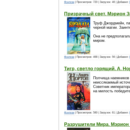
Фэнтези
| Просмотров: 720 | Загрузок: 46 | Добавил:
Призрачный свет. Мэрион 
Труф Джордмейн, пар
черной магии. Заинт
Она не предполагал
миром.
Фэнтези
| Просмотров: 468 | Загрузок: 56 | Добавил:
Тигр, светло горящий. А. Нор
Полчища наемников и
неиссякаемый источ
Советник императора
на милость победите
Фэнтези
| Просмотров: 580 | Загрузок: 61 | Добавил:
Разрушители Мира. Мэрион