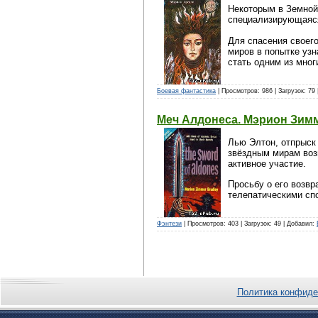
Некоторым в Земной
специализирующаяся
Для спасения своего
миров в попытке узн
стать одним из мно
Боевая фантастика
| Просмотров: 986 | Загрузок: 79
Меч Алдонеса. Мэрион Зим
Лью Элтон, отпрыск
звёздным мирам воз
активное участие.
Просьбу о его возв
телепатическими спо
Фэнтези
| Просмотров: 403 | Загрузок: 49 | Добавил:
Политика конфиде