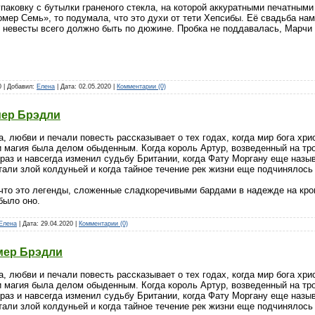
паковку с бутылки граненого стекла, на которой аккуратными печатными
мер Семь», то подумала, что это духи от тети Хепсибы. Её свадьба на
у невесты всего должно быть по дюжине. Пробка не поддавалась, Марчи
0 | Добавил:
Елена
| Дата:
02.05.2020
|
Комментарии (0)
мер Брэдли
, любви и печали повесть рассказывает о тех годах, когда мир бога хр
и магия была делом обыденным. Когда король Артур, возведенный на т
раз и навсегда изменил судьбу Британии, когда Фату Моргану еще назы
тали злой колдуньей и когда тайное течение рек жизни еще подчинялос
что это легенды, сложенные сладкоречивыми бардами в надежде на кров
было оно.
Елена
| Дата:
29.04.2020
|
Комментарии (0)
мер Брэдли
, любви и печали повесть рассказывает о тех годах, когда мир бога хр
и магия была делом обыденным. Когда король Артур, возведенный на т
раз и навсегда изменил судьбу Британии, когда Фату Моргану еще назы
тали злой колдуньей и когда тайное течение рек жизни еще подчинялос