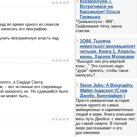
Космоолухи 7.
Встретимся на
Кассандре! Ольга
Громыко
"Громыколухи - 999"...
зад во время одного из сеансов
Графомания тётку заела
 написать его биографию.
совсем.
учить безграничную власть над
1Q84. Тысяча
невестьсот восемьдесят
четыре. Книга 1. Апрель-
июнь. Харуки Мураками
"Выходят изо рта мёртвой
козы..." Это сколько надо
"дури" принять, чтобы такое
написать?
олото, а Сердце Света,
Steve Jobs: A Biography.
, – вот истинные его сокровища.
Walter Isaacson (Стив
ой захватить их. Но сдавшийся было
Джобс. Биография )
не может быть...
Просто невероятная история
жизни одного из самых
амбициозных и харизматичных
людей в мире. Книга описывает
весь путь Джобса: с малых лет,
до самой смерти. В полной
мере рассказывает о его
достижениях