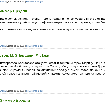
Елена
| Дата:
26.03.2020
|
Комментарии (0)
Зиммер Брэдли
апсихолог, узнает, что она — дочь колдуна, исчезнувшего много лет на
ересованная судьбой отца Труф возвращается в свой старый дом, чтобы
а встретить там последователей отца, мечтающих с помощью магии пол
Елена
| Дата:
25.03.2020
|
Комментарии (0)
тон, М. З. Брэдли, М. Лэки
мператора Бальтазара атакуют богатый торговый горой Мерину. Но не з
ник волшебной силы, и служители Хрома, обладающие магическим Даром
, маг-некромант Аполон, заключивший сделку с тьмой, готов любой цен
лей, город начинает тайную войну, находя союзников там, где их просто 
Елена
| Дата:
20.03.2020
|
Комментарии (0)
 Зиммер Брэдли