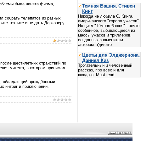
роблемы была нанята фирма,
Темная Башня. Стивен
Кинг
Никогда не любила С. Кинга,
ил собрать телепатов из разных
американского "короля ужасов".
рикс-технике и не дать Дарковеру
Но цикл "Тёмная башня" - нечто
особенное, выбивающееся из
массы ужасов и триллеров,
созданных знаменитым
автором. Удивите
Цветы для Элджернона.
Дэниел Киз
 после шестилетних странствий по
Трогательный и человечный
ения мятежа, в котором принимал
рассказ, про всех и для
каждого. Must read
ью, обладающий врождёнными
их интриг и приключений.