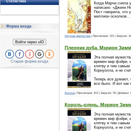
Статистика
Когда Марчи сняла у
написано: «Джинн Но
Пост говорила, что 
миллион осколков…
Форма входа
Научная фантастика
| Просмотров: 315 | Загрузок: 4
Войти через uID
Пленник дуба. Мэрион Зим
Эта полная мужества
Старая форма входа
времен мир фэйри, 
клятву и тем самым 
Корнуолла, и не счи
Теперь все думают, 
все было. И вот как 
Фэнтези
| Просмотров: 613 | Загрузок: 59 | Добавил:
Король-олень. Мэрион Зим
Эта полная мужества
времен мир фэйри, 
клятву и тем самым 
Корнуолла, и не счи