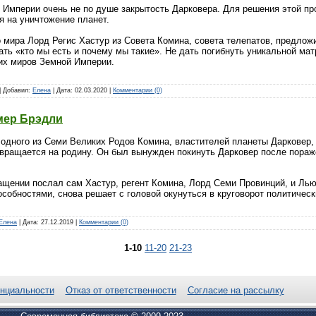
 Империи очень не по душе закрытость Дарковера. Для решения этой п
 на уничтожение планет.
 мира Лорд Регис Хастур из Совета Комина, совета телепатов, предлож
ать «кто мы есть и почему мы такие». Не дать погибнуть уникальной мат
гих миров Земной Империи.
 | Добавил:
Елена
| Дата:
02.03.2020
|
Комментарии (0)
мер Брэдли
 одного из Семи Великих Родов Комина, властителей планеты Дарковер,
вращается на родину. Он был вынужден покинуть Дарковер после пораж
ращении послал сам Хастур, регент Комина, Лорд Семи Провинций, и Л
собностями, снова решает с головой окунуться в круговорот политическ
Елена
| Дата:
27.12.2019
|
Комментарии (0)
1-10
11-20
21-23
нциальности
Отказ от ответственности
Согласие на рассылку