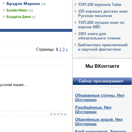
Брэдли Мэрион
ТОП-100 журнала Тайм
[23]
Бунин Иван
[10]
155 хороших детских книг.
Русские писатели
Буццати Дино
[5]
ТОП-200 лучших книг по
версии BBC
1001 книга для
обязательного чтения
Библиотека приключений
и научной фантастики
Страницы
:
1
2
3
»
Мы ВКонтакте
Сейчас просматривают
русском языке…
Оборванные струны. Нил
Шустерман
Разобщённые. Нил
Шустерман
Обделённые душой. Нил
Шустерман
Клуб холостяков. Даниэла