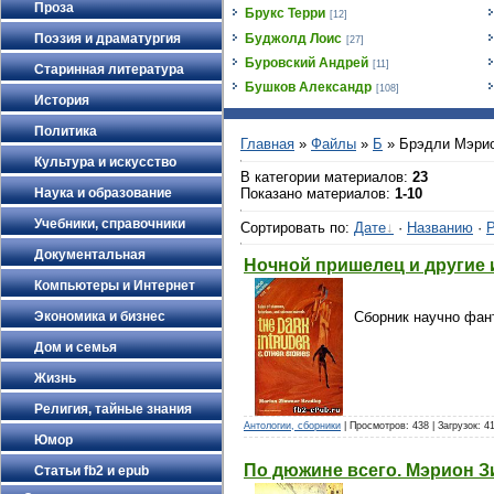
Проза
Брукс Терри
[12]
Поэзия и драматургия
Буджолд Лоис
[27]
Буровский Андрей
[11]
Старинная литература
Бушков Александр
[108]
История
Политика
Главная
»
Файлы
»
Б
» Брэдли Мэри
Культура и искусство
В категории материалов
:
23
Наука и образование
Показано материалов
:
1-10
Учебники, справочники
Сортировать по
:
Дате
·
Названию
·
Р
Документальная
Ночной пришелец и другие
Компьютеры и Интернет
Экономика и бизнес
Сборник научно фан
Дом и семья
Жизнь
Религия, тайные знания
Антологии, сборники
| Просмотров: 438 | Загрузок: 4
Юмор
По дюжине всего. Мэрион 
Статьи fb2 и epub