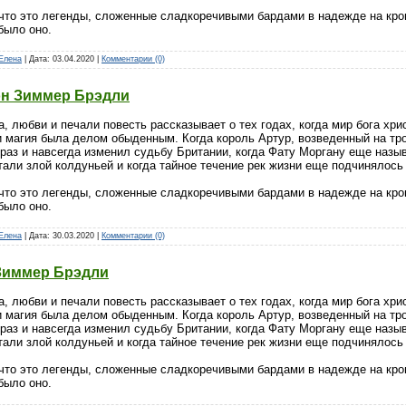
что это легенды, сложенные сладкоречивыми бардами в надежде на кров
было оно.
Елена
| Дата:
03.04.2020
|
Комментарии (0)
он Зиммер Брэдли
, любви и печали повесть рассказывает о тех годах, когда мир бога хр
и магия была делом обыденным. Когда король Артур, возведенный на т
раз и навсегда изменил судьбу Британии, когда Фату Моргану еще назы
тали злой колдуньей и когда тайное течение рек жизни еще подчинялос
что это легенды, сложенные сладкоречивыми бардами в надежде на кров
было оно.
Елена
| Дата:
30.03.2020
|
Комментарии (0)
Зиммер Брэдли
, любви и печали повесть рассказывает о тех годах, когда мир бога хр
и магия была делом обыденным. Когда король Артур, возведенный на т
раз и навсегда изменил судьбу Британии, когда Фату Моргану еще назы
тали злой колдуньей и когда тайное течение рек жизни еще подчинялос
что это легенды, сложенные сладкоречивыми бардами в надежде на кров
было оно.