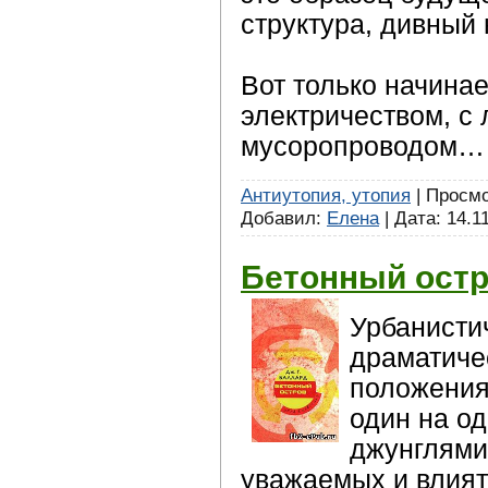
структура, дивный
Вот только начинае
электричеством, с 
мусоропроводом…
Антиутопия, утопия
| Просмот
Добавил:
Елена
| Дата:
14.1
Бетонный остр
Урбанисти
драматиче
положения
один на о
джунглями
уважаемых и влият