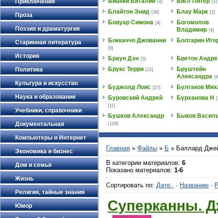
Бианки Виталий
Бигл Питер
Приключения
[4]
[11
Блайтон Энид
Блау Марк
[39]
[2]
Проза
Бовуар Симона
Богомолов
[4]
Поэзия и драматургия
Владимир
[4]
Боккаччо Джованни
Болгарин Иго
Старинная литература
[6]
История
Браун Дэн
Бретон Андре
[5]
Брукс Терри
Бруштейн
Политика
[12]
Александра
[6
Культура и искусство
Буджолд Лоис
Булгаков Мих
[27]
Наука и образование
Буровский Андрей
Бурханова Н
[
[11]
Учебники, справочники
Бушков Александр
Быков Васил
Документальная
[108]
Компьютеры и Интернет
Главная
»
Файлы
»
Б
» Баллард Дже
Экономика и бизнес
В категории материалов
:
6
Дом и семья
Показано материалов
:
1-6
Жизнь
Сортировать по
:
Дате
·
Названию
·
Р
Религия, тайные знания
Суперканны. Д
Юмор