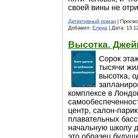
своей вины не отри
Детективный роман
| Просмот
Добавил:
Елена
| Дата:
13.1
Высотка. Джей
Сорок этаж
тысячи жи
высотка, о
запланиро
комплексе в Лондо
самообеспеченност
центр, салон-пари
плавательных басс
начальную школу д
это образец будущ