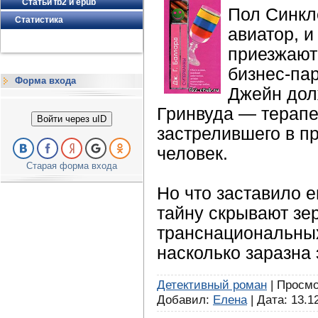
Статьи fb2 и epub
Пол Синкл
Статистика
авиатор, и
приезжают
бизнес-па
Форма входа
Джейн дол
Гринвуда — терапе
Войти через uID
застрелившего в п
человек.
Старая форма входа
Но что заставило е
тайну скрывают з
транснациональны
насколько заразна
Детективный роман
| Просмот
Добавил:
Елена
| Дата:
13.1