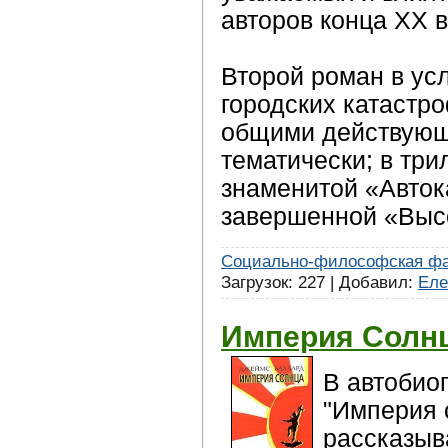
авторов конца XX в
Второй роман в ус
городских катастр
общими действующ
тематически; в три
знаменитой «Авток
завершенной «Выс
Социально-философская фа
Загрузок: 227 | Добавил:
Еле
Империя Солнц
В автобио
"Империя 
рассказыв