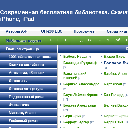
Современная бесплатная библиотека. Скачат
iPhone, iPad
Авторы А-Я
ТОП-200 ВВС
Программы
Серия книг
Мобильная версия
А
Б
В
Г
Д
Е/Ё
Ж
З
И/Й
К
Главная страница
К
Бабель Исаак
Бажов Павел
1001 обязательная книга
[6]
Баллард Д
Баландин Рудольф
Книги на английском
[5]
[6]
Антологии, сборники
Баратынский
Барбюс Анри
Евгений
[4]
Детективы
Барикко Алессандро
Барт Джон
[5]
Детская литература
[9]
Баум Лаймен Фрэнк
Бах Ричард
[1
Подростковый роман
[16]
Фантастика
Беляев Александр
Беляев Влад
[26]
Мистика, Ужасы
Берн Эрик
Бернетт Фрэн
[2]
Любовный роман
Берроуз Эдгар
Берри Стив
[37]
[13