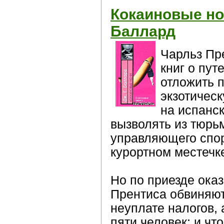
Кокаиновые но
Баллард
Чарльз Пр
книг о пу
отложить 
экзотическ
на испанс
вызволять из тюрьм
управляющего спо
курортном местечк
Но по приезде ока
Прентиса обвиняют 
неуплате налогов, 
пяти человек; и чт