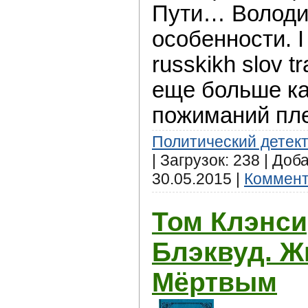
Пути… Володин
особенности. 
russkikh slov t
еще больше ка
пожиманий пл
Политический детек
| Загрузок: 238 | Доб
30.05.2015
|
Коммент
Том Клэнси
Блэквуд. 
Мёртвым