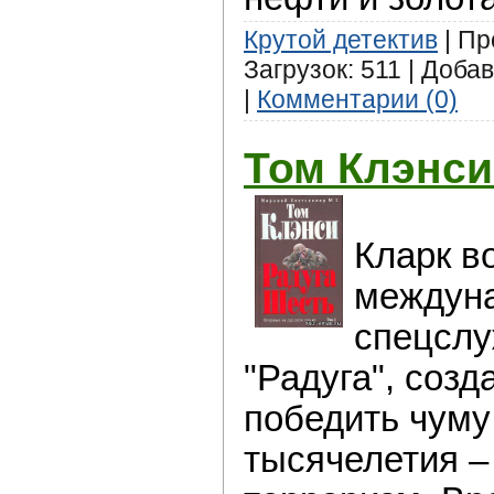
Крутой детектив
| Пр
Загрузок: 511 | Доба
|
Комментарии (0)
Том Клэнси
Кларк в
междун
спецслу
"Радуга", соз
победить чуму
тысячелетия 