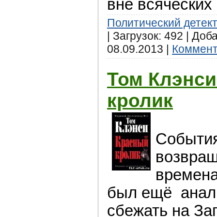
вне всяческих 
Политический детек
| Загрузок: 492 | Доб
08.09.2013
|
Коммент
Том Клэнси
кролик
События
возвращ
времена
был ещё анал
сбежать на За