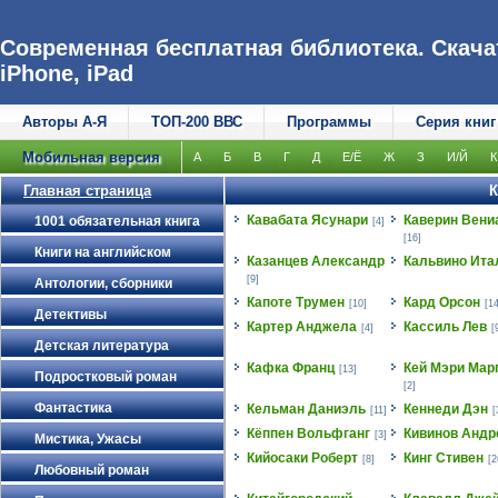
Современная бесплатная библиотека. Скачат
iPhone, iPad
Авторы А-Я
ТОП-200 ВВС
Программы
Серия книг
Мобильная версия
А
Б
В
Г
Д
Е/Ё
Ж
З
И/Й
К
Главная страница
К
Кавабата Ясунари
Каверин Вени
1001 обязательная книга
[4]
[16]
Книги на английском
Казанцев Александр
Кальвино Ита
[9]
Антологии, сборники
Капоте Трумен
Кард Орсон
[10]
[14
Детективы
Картер Анджела
Кассиль Лев
[4]
[
Детская литература
Кафка Франц
Кей Мэри Мар
[13]
Подростковый роман
[2]
Фантастика
Кельман Даниэль
Кеннеди Дэн
[11]
[
Кёппен Вольфганг
Кивинов Андр
[3]
Мистика, Ужасы
Кийосаки Роберт
Кинг Стивен
[8]
[2
Любовный роман