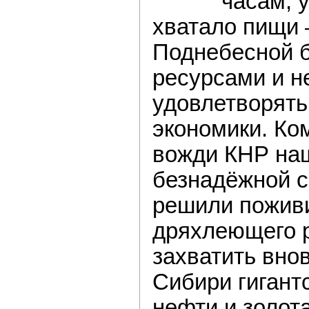
часам, 
хватало пищи 
Поднебесной 
ресурсами и н
удовлетворять
экономики. Ко
вожди КНР на
безнадёжной с
решили поживи
дряхлеющего р
захватить вно
Сибири гигант
нефти и золота