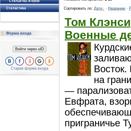
Статьи fb2 и epub
Сортировать по
:
Дате
·
Названию
·
Р
Статистика
Том Клэнси
Военные д
Форма входа
Курдски
Войти через uID
заливаю
Восток.
Старая форма входа
на гран
— парализоват
Евфрата, взор
обеспечивающ
приграничье Т