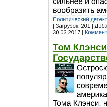
сильнее и опа
вообразить ам
Политический детек
| Загрузок: 201 | Доб
30.03.2017
|
Коммент
Том Клэнси
Государств
Острос
популяр
совреме
америка
Тома Клэнси, 