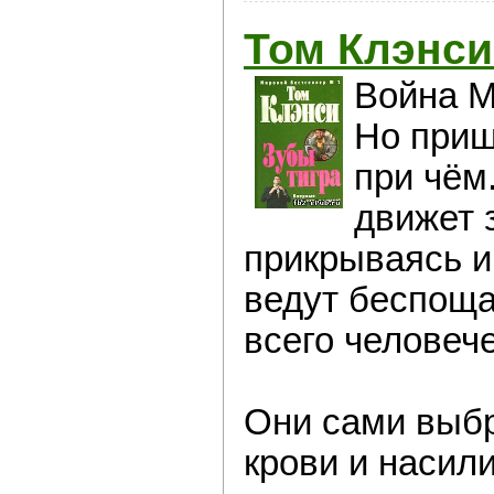
Том Клэнси
Война М
Но приш
при чём
движет 
прикрываясь 
ведут беспоща
всего человеч
Они сами выбр
крови и насили