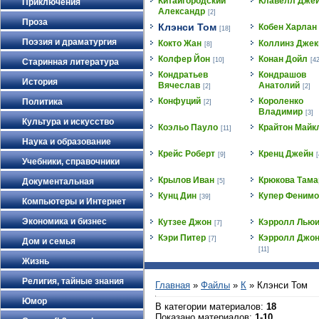
Китайгородский
Клавелл Дже
Приключения
Александр
[2]
Проза
Клэнси Том
Кобен Харлан
[18]
Поэзия и драматургия
Кокто Жан
Коллинз Джек
[8]
Колфер Йон
Конан Дойл
[10]
[42
Старинная литература
Кондратьев
Кондрашов
История
Вячеслав
Анатолий
[2]
[2]
Конфуций
Короленко
Политика
[2]
Владимир
[3]
Культура и искусство
Коэльо Пауло
Крайтон Майк
[11]
Наука и образование
Крейс Роберт
Кренц Джейн
[9]
[
Учебники, справочники
Крылов Иван
Крюкова Тама
Документальная
[5]
Кунц Дин
Купер Фенимо
[39]
Компьютеры и Интернет
Экономика и бизнес
Кутзее Джон
Кэрролл Лью
[7]
Кэри Питер
Кэрролл Джон
[7]
Дом и семья
[11]
Жизнь
Религия, тайные знания
Главная
»
Файлы
»
К
» Клэнси Том
Юмор
В категории материалов
:
18
Показано материалов
:
1-10