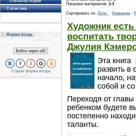
Статьи fb2 и epub
Показано материалов
:
1-3
Статистика
Сортировать по
:
Дате
·
Названию
·
Р
Художник есть 
воспитать твор
Форма входа
Джулия Кэмер
Войти через uID
Эта книга 
развить в 
Старая форма входа
начало, на
собой и со
Переходя от главы 
ребенком будете в
постепенно находи
таланты.