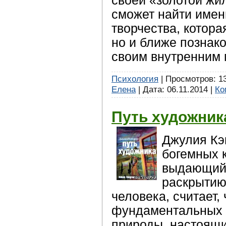
своей «золотой жил
сможет найти имен
творчества, котора
но и ближе познако
своим внутренним 
Психология
| Просмотров: 13
Елена
| Дата:
06.11.2014
|
Ко
Путь художник
Джулия Кэ
богемных 
выдающийс
раскрытию
человека, считает, 
фундаментальных 
природы, настоящи