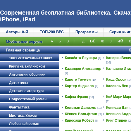
Современная бесплатная библиотека. Скачат
iPhone, iPad
Авторы А-Я
ТОП-200 ВВС
Программы
Серия книг
Мобильная версия
А
Б
В
Г
Д
Е/Ё
Ж
З
И/Й
К
Главная страница
К
Кавабата Ясунари
Каверин Вени
1001 обязательная книга
[4]
[16]
Книги на английском
Казанцев Александр
Кальвино Ита
[9]
Антологии, сборники
Капоте Трумен
Кард Орсон
[10]
[14
Детективы
Картер Анджела
Кассиль Лев
[4]
[
Детская литература
Кафка Франц
Кей Мэри Мар
[13]
Подростковый роман
[2]
Фантастика
Кельман Даниэль
Кеннеди Дэн
[11]
[
Кёппен Вольфганг
Кивинов Андр
[3]
Мистика, Ужасы
Кийосаки Роберт
Кинг Стивен
[8]
[2
Любовный роман