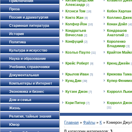
Китайгородский
Клавелл Дже
Приключения
Александр
[2]
Проза
Клэнси Том
Кобен Харлан
[18]
Поэзия и драматургия
Кокто Жан
Коллинз Джек
[8]
Колфер Йон
Конан Дойл
[10]
[42
Старинная литература
Кондратьев
Кондрашов
История
Вячеслав
Анатолий
[2]
[2]
Конфуций
Короленко
Политика
[2]
Владимир
[3]
Культура и искусство
Коэльо Пауло
Крайтон Майк
[11]
Наука и образование
Крейс Роберт
Кренц Джейн
[9]
[
Учебники, справочники
Крылов Иван
Крюкова Тама
Документальная
[5]
Кунц Дин
Купер Фенимо
[39]
Компьютеры и Интернет
Экономика и бизнес
Кутзее Джон
Кэрролл Лью
[7]
Дом и семья
Кэри Питер
Кэрролл Джон
[7]
Жизнь
[11]
Религия, тайные знания
Главная
»
Файлы
»
К
» Кэмерон Джу
Юмор
В категории материалов
:
3