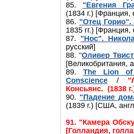
85.
"Евгения Гр
(1834 г.) [Франция,
86.
"Отец Горио".
1835 гг.) [Франция,
87.
"Нос". Никола
русский]
88. "
Оливер Твист
[Великобритания, а
89.
The Lion of 
Conscience
/
"
Консьянс. (1838 г
90.
"Падение дом
(1839 г.) [США, анг
91. "Камера Обску
[Голландия, голл