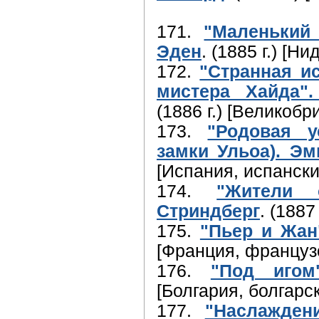
171.
"Маленький
Эден
. (1885 г.) [
172.
"Странная и
мистера Хайда"
(1886 г.) [Великобр
173.
"Родовая у
замки Ульоа). Э
[Испания, испански
174.
"Жители 
Стриндберг
. (1887
175.
"Пьер и Жан
[Франция, француз
176.
"Под игом
[Болгария, болгарс
177.
"Наслажден