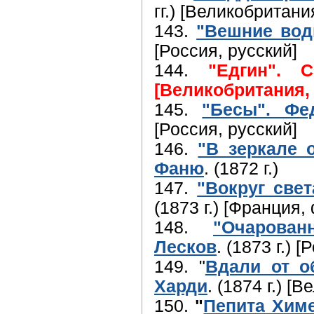
гг.) [Великобритани
143.
"Вешние вод
[Россия, русский]
144.
"Едгин". 
[Великобритания,
145.
"Бесы". Фе
[Россия, русский]
146.
"В зеркале 
Фаню
. (1872 г.)
147.
"Вокруг све
(1873 г.) [Франция,
148.
"Очарован
Лесков
. (1873 г.) 
149. "
Вдали от о
Харди
. (1874 г.) [
150.
"
Пепита Химе