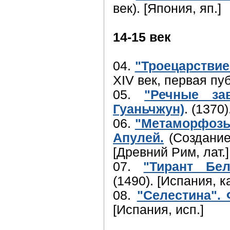
век). [Япония, яп.]
14-15 век
04.
"Троецарствие
XIV век, первая пуб
05.
"Речные з
Гуаньчжун)
. (1370)
06.
"Метаморфозы,
Апулей.
(Создание 
[Древний Рим, лат.]
07.
"Тирант Бе
(1490). [Испания, к
08.
"Селестина".
[Испания, исп.]