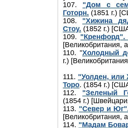
107.
"Дом с сем
Готорн.
(1851 г.) [
108.
"Хижина дя
Стоу.
(1852 г.) [СШ
109.
"Кренфорд".
[Великобритания, а
110. "
Холодный д
г.) [Великобритания
111.
"Уолден, или 
Торо
. (1854 г.) [С
112.
"Зеленый Г
(1854 г.) [Швейцар
113.
"Север и Юг"
[Великобритания, а
114.
"Мадам Бовар