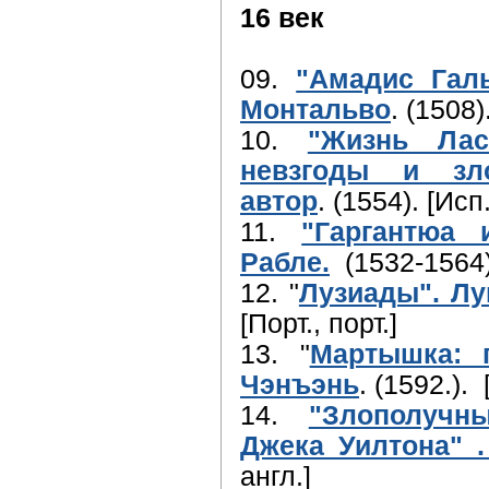
16 век
09.
"Амадис Галь
Монтальво
. (1508)
10.
"Жизнь Лас
невзгоды и зло
автор
. (1554). [Исп.
11.
"Гаргантюа 
Рабле.
(1532-1564).
12. "
Лузиады". Лу
[Порт., порт.]
13. "
Мартышка: 
Чэнъэнь
. (1592.). 
14.
"Злополучн
Джека Уилтона" 
англ.]