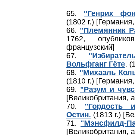
65.
"Генрих фо
(1802 г.) [Германия
66.
"Племянник Р
1762, опублико
французский]
67.
"Избирате
Вольфганг Гёте
. 
68.
"Михаэль Коль
(1810 г.) [Германия
69.
"Разум и чувс
[Великобритания, а
70.
"Гордость 
Остин.
(1813 г.) [В
71.
"Мэнсфилд-Па
[Великобритания, а