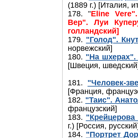
(1889 г.) [Италия, 
178. "
Eline Vere
Вер". Луи Куперу
голландский]
179.
"Голод". Кну
норвежский]
180.
"На шхерах".
[Швеция, шведский
181.
"Человек-зв
[Франция, француз
182.
"Таис". Анат
французский]
183.
"Крейцерова 
г.) [Россия, русский
184.
"Портрет Дор