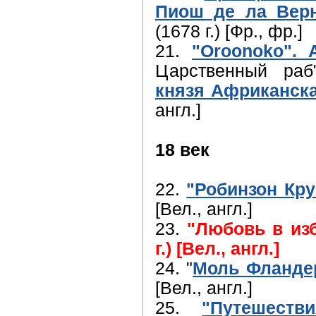
Пиош де ла Верн
(1678 г.) [Фр., фр.]
21.
"Oroonoko". 
Царственный раб
князя Африканск
англ.]
18 век
22.
"Робинзон Кру
[Вел., англ.]
23.
"Любовь в изб
г.) [Вел., англ.]
24. "
Моль Фландер
[Вел., англ.]
25.
"Путешеств