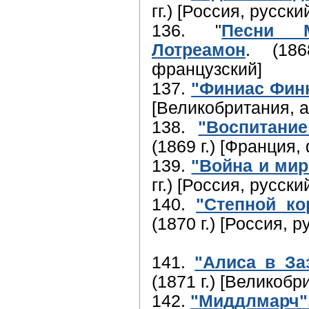
гг.) [Россия, русски
136. "
Песни 
Лотреамон
. (186
французский]
137.
"Финиас Финн
[Великобритания, а
138.
"Воспитани
(1869 г.) [Франция,
139.
"Война и мир
гг.) [Россия, русски
140.
"Степной ко
(1870 г.) [Россия, р
141.
"Алиса в За
(1871 г.) [Великобр
142.
"Миддлмарч"