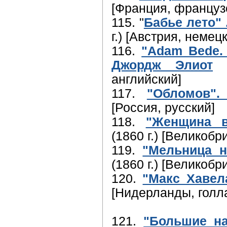
[Франция, француз
115. "
Бабье лето"
г.) [Австрия, немец
116.
"Adam Bede. 
Джордж Элиот
(
английский]
117.
"Обломов".
[Россия, русский]
118.
"Женщина в
(1860 г.) [Великобр
119.
"Мельница н
(1860 г.) [Великобр
120.
"Макс Хавел
[Нидерланды, голл
121.
"Большие на