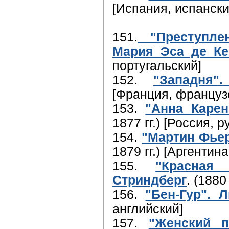
[Испания, испански
151.
"Преступле
Мария Эса де К
португальский]
152.
"Западня"
[Франция, француз
153.
"Анна Карен
1877 гг.) [Россия, р
154.
"Мартин Фьер
1879 гг.) [Аргентин
155.
"Красная
Стриндберг
. (1880
156.
"Бен-Гур". 
английский]
157.
"Женский п