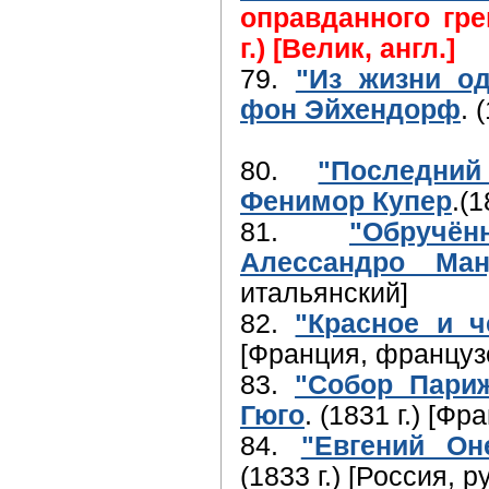
оправданного гре
г.) [Велик, англ.]
79.
"Из жизни од
фон Эйхендорф
. 
80.
"Последни
Фенимор Купер
.(
81.
"Обручё
Алессандро Ман
итальянский]
82.
"Красное и ч
[Франция, француз
83.
"Собор Париж
Гюго
. (1831 г.) [Ф
84.
"Евгений Он
(1833 г.) [Россия, р