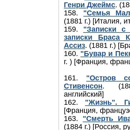
Генри Джеймс
. (1
158.
"Семья Мал
(1881 г.) [Италия, 
159.
"Записки с 
записки Браса К
Ассиз
. (1881 г.) [
160.
"Бувар и Пек
г. ) [Франция, фран
161.
"Остров с
Стивенсон
. (188
английский]
162.
"Жизнь". 
[Франция, француз
163.
"Смерть Ива
(1884 г.) [Россия, р