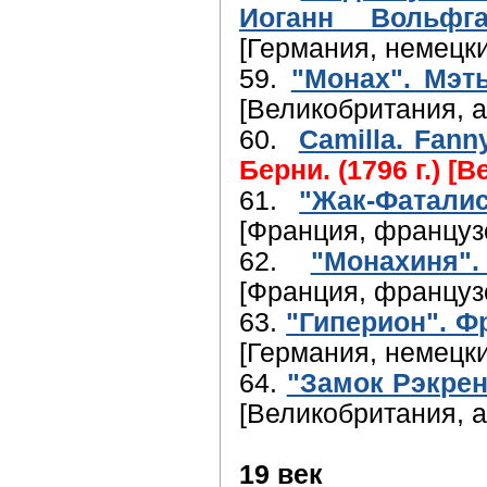
Иоганн Вольфга
[Германия, немецки
59.
"Монах". Мэт
[Великобритания, а
60.
Camilla. Fann
Берни. (1796 г.) [
61.
"Жак-Фатали
[Франция, француз
62.
"Монахиня"
[Франция, француз
63.
"Гиперион". Ф
[Германия, немецки
64.
"Замок Рэкрен
[Великобритания, а
19 век