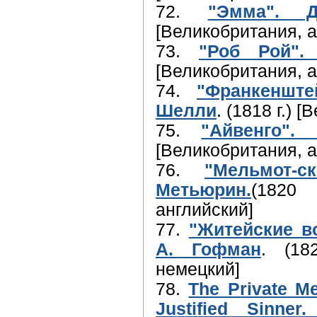
72.
"Эмма". 
[Великобритания, а
73.
"Роб Рой".
[Великобритания, а
74.
"Франкенште
Шелли
. (1818 г.) 
75.
"Айвенго". 
[Великобритания, а
76.
"Мельмот-с
Метьюрин.
(1820
английский]
77.
"Житейские во
А. Гофман
. (18
немецкий]
78.
The Private M
Justified Sinne