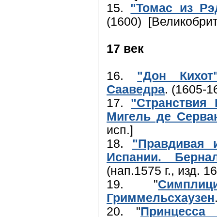
15.
"Томас из Рэ
(1600) [Великобрит
17 век
16.
"Дон Кихот
Сааведра
. (1605-1
17.
"Странствия 
Мигель де Серва
исп.]
18.
"Правдивая 
Испании. Берна
(нап.1575 г., изд. 16
19. "
Симпли
Гриммельсхаузен
20. "
Принцесса 