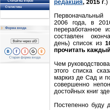
редакция
, 2015 г
.)
Статьи fb2 и epub
Статистика
Первоначальный 
2006 года, в 20
Форма входа
переработанное и
составлен оконч
Войти через uID
день) список из
1
прочитать кажды
Старая форма входа
Чем руководствова
этого списка сказ
маркиз де Сад и п
совершенно непон
достойных книг зде
Постепенно буду д