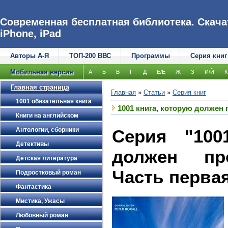
Современная бесплатная библиотека. Скачат
iPhone, iPad
Авторы А-Я
ТОП-200 ВВС
Программы
Серия книг
Мобильная версия
А
Б
В
Г
Д
Е/Ё
Ж
З
И/Й
К
Главная страница
Главная
»
Статьи
»
Серия книг
1001 обязательная книга
1001 книга, которую должен 
Книги на английском
Антологии, сборники
Серия "100
Детективы
должен пр
Детская литература
Часть первая
Подростковый роман
Фантастика
Мистика, Ужасы
Любовный роман