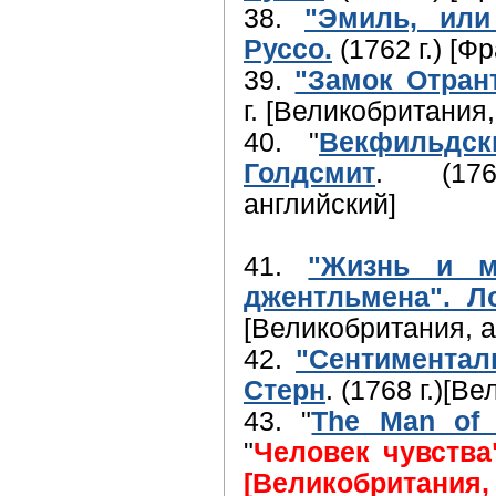
38.
"Эмиль, или
Руссо.
(1762 г.) [Ф
39.
"Замок Отрант
г. [Великобритания,
40. "
Векфильдск
Голдсмит
. (176
английский]
41.
"Жизнь и м
джентльмена". Л
[Великобритания, а
42.
"Сентиментал
Стерн
. (1768 г.)[В
43. "
The Man of 
"
Человек чувства"
[Великобритания,