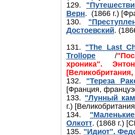
129.
"Путешеств
Верн
. (1866 г.) [
130.
"Преступле
Достоевский
. (186
131.
"The Last Ch
Trollope
/
"По
хроника". Энт
[Великобритания, 
132.
"Тереза Ра
[Франция, француз
133.
"Лунный кам
г.) [Великобритания
134.
"Маленьки
Олкотт
. (1868 г.) 
135.
"Идиот". Фед