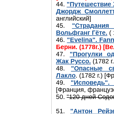
44.
"Путешествие 
Джордж Смоллет
английский]
45.
"Страдания
Вольфганг Гёте.
( 
46.
"Evelina". Fan
Берни. (1778г.) [
47.
"Прогулки од
Жак Руссо.
(1782 г
48.
"Опасные с
Лакло
. (1782 г.) 
49.
"Исповедь".
[Франция, француз
50.
"120 дней Содо
51.
"Антон Рейз