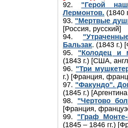
92.
"Герой на
Лермонтов.
(1840 г
93.
"Мертвые души
[Россия, русский]
94.
"Утраченн
Бальзак
. (1843 г.
95.
"Колодец и 
(1843 г.) [США, анг
96.
"Три мушкете
г.) [Франция, франц
97.
"Факундо". До
(1845 г.) [Аргентин
98.
"Чертово бо
[Франция, француз
99.
"Граф Монте
(1845 – 1846 гг.) [