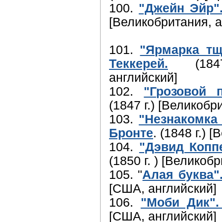
100.
"Джейн Эйр"
[Великобритания, а
101.
"Ярмарка т
Теккерей.
(1847 
английский]
102.
"Грозовой 
(1847 г.) [Великобр
103.
"Незнакомка
Бронте
. (1848 г.)
104.
"Дэвид Копп
(1850 г. ) [Великоб
105. "
Алая буква"
[США, английский]
106.
"Моби Дик"
[США, английский]