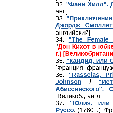
32.
"Фани Хилл". 
анг.]
33.
"Приключения 
Джордж Смоллет
английский]
34.
"The Female 
"
Дон Кихот в юбке
г.) [Великобритан
35.
"Кандид, или 
[Франция, француз
36.
"Rasselas, Pr
Johnson
/
"Ис
Абиссинского".
[Великоб., англ.]
37.
"Юлия, или
Руссо
. (1760 г.) [