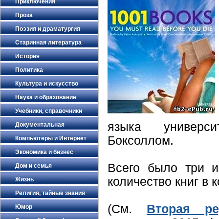
Приключения
Проза
Поэзия и драматургия
Старинная литература
История
Политика
Культура и искусство
Наука и образование
Учебники, справочники
языка универс
Документальная
Боксоллом.
Компьютеры и Интернет
Экономика и бизнес
Всего было три и
Дом и семья
количество книг в 
Жизнь
Религия, тайные знания
(См.
Вторая ре
Юмор