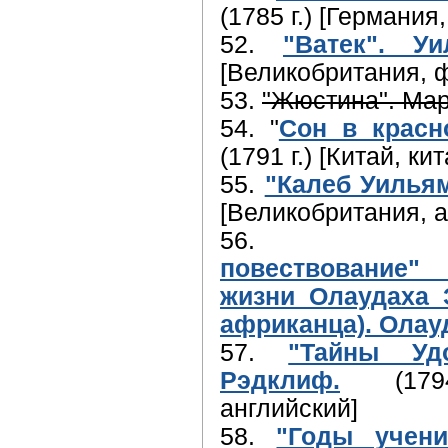
(1785 г.) [Германия
52.
"Ватек". У
[Великобритания, 
53.
"Жюстина". Марк
54. "
Сон в красн
(1791 г.) [Китай, ки
55.
"Калеб Уилья
[Великобритания, а
5
повествование"
жизни Олаудаха 
африканца). Олау
57.
"Тайны Уд
Рэдклиф.
(1794 
английский]
58.
"Годы учени