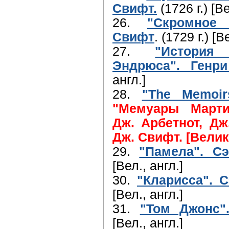
Свифт.
(1726 г.) [Ве
26.
"Скромное 
Свифт
. (1729 г.) [В
27.
"История
Эндрюса". Генр
англ.]
28.
"The Memoir
"Мемуары Мартин
Дж. Арбетнот, Дж.
Дж. Свифт.
[Велик
29.
"Памела". С
[Вел., англ.]
30.
"Кларисса". 
[Вел., англ.]
31.
"Том Джонс"
[Вел., англ.]