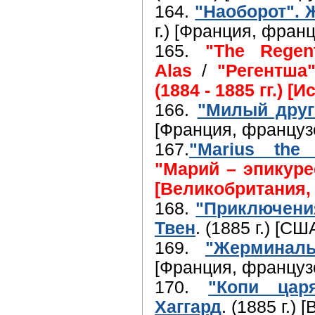
164.
"Наоборот". 
г.) [Франция, франц
165.
"The Regent
Alas
/
"Регентша
(1884 - 1885 гг.) [
166.
"Милый друг
[Франция, француз
167.
"Marius the 
"Марий – эпикурее
[Великобритания,
168.
"Приключени
Твен
. (1885 г.) [С
169.
"Жерминал
[Франция, француз
170.
"Копи цар
Хаггард
. (1885 г.)