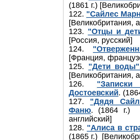
(1861 г.) [Великобр
122.
"Сайлес Марн
[Великобритания, а
123.
"Отцы и дети
[Россия, русский]
124.
"Отвержен
[Франция, француз
125.
"Дети воды"
[Великобритания, а
126.
"Записк
Достоевский
. (186
127.
"Дядя Сайл
Фаню
. (1864 г.)
английский]
128.
"Алиса в стр
(1865 г.) [Великоб