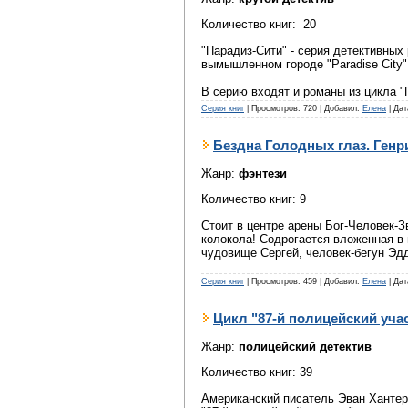
Количество книг: 20
"Парадиз-Сити" - серия детективных
вымышленном городе "Paradise City"
В серию входят и романы из цикла "
Серия книг
|
Просмотров:
720
|
Добавил:
Елена
|
Дат
Бездна Голодных глаз. Ген
Жанр:
фэнтези
Количество книг: 9
Стоит в центре арены Бог-Человек-З
колокола! Содрогается вложенная в 
чудовище Сергей, человек-бегун Эд
Серия книг
|
Просмотров:
459
|
Добавил:
Елена
|
Дат
Цикл "87-й полицейский уча
Жанр:
полицейский детектив
Количество книг: 39
Американский писатель Эван Хантер