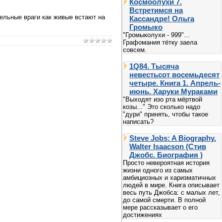
Космоолухи 7.
Встретимся на
тельные враги как живые встают на
Кассандре! Ольга
Громыко
"Громыколухи - 999"...
Графомания тётку заела
совсем.
1Q84. Тысяча
невестьсот восемьдесят
четыре. Книга 1. Апрель-
июнь. Харуки Мураками
"Выходят изо рта мёртвой
козы..." Это сколько надо
"дури" принять, чтобы такое
написать?
Steve Jobs: A Biography.
Walter Isaacson (Стив
Джобс. Биография )
Просто невероятная история
жизни одного из самых
амбициозных и харизматичных
людей в мире. Книга описывает
весь путь Джобса: с малых лет,
до самой смерти. В полной
мере рассказывает о его
достижениях