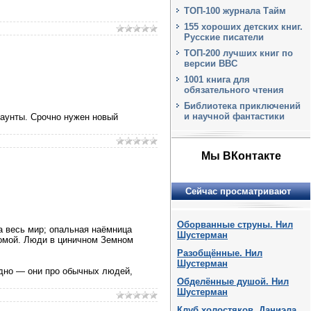
ТОП-100 журнала Тайм
155 хороших детских книг.
Русские писатели
ТОП-200 лучших книг по
версии BBC
1001 книга для
обязательного чтения
Библиотека приключений
и научной фантастики
каунты. Срочно нужен новый
Мы ВКонтакте
Сейчас просматривают
Оборванные струны. Нил
а весь мир; опальная наёмница
Шустерман
домой. Люди в циничном Земном
Разобщённые. Нил
Шустерман
одно — они про обычных людей,
Обделённые душой. Нил
Шустерман
Клуб холостяков. Даниэла