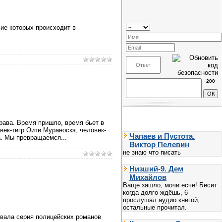
вие которых происходит в
200
Права. Время пришло, время бьет в
век-тигр Оити Мураноскэ, человек-
Чапаев и Пустота.
. Мы превращаемся...
Виктор Пелевин
не знаю что писать
Низший-9. Дем
Михайлов
Ваще зашло, мочи есче! Бесит
когда долго ждёшь, 6
прослушал аудио книгой,
остальные прочитал.
евала серия полицейских романов