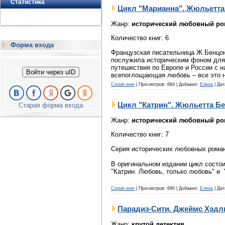
Статистика
Цикл "Марианна". Жюльетта
Жанр:
исторический любовный ро
Количество книг: 6
Форма входа
Французская писательница Ж.Бенцон
послужила историческим фоном для
путешествия по Европе и России с 
Войти через uID
всепоглощающая любовь – все это не
Серия книг
|
Просмотров:
684
|
Добавил:
Елена
|
Дат
Цикл "Катрин". Жюльетта Б
Старая форма входа
Жанр:
исторический любовный ро
Количество книг: 7
Серия исторических любовных рома
В оригинальном издании цикл состоит 
"Катрин. Любовь, только любовь" и 
Серия книг
|
Просмотров:
690
|
Добавил:
Елена
|
Дат
Парадиз-Сити. Джеймс Хэдл
Жанр:
крутой детектив