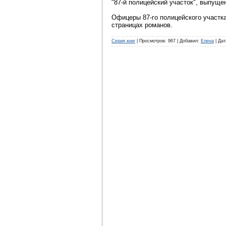
"87-й полицейский участок", выпущ
Офицеры 87-го полицейского участка
страницах романов.
Серия книг
|
Просмотров:
967
|
Добавил:
Елена
|
Дат