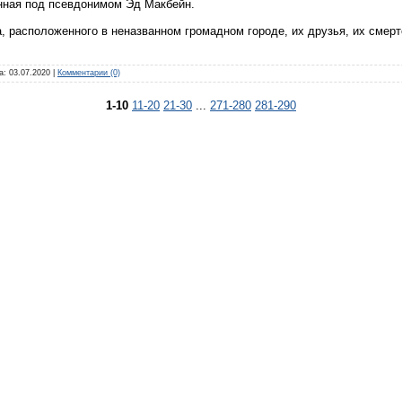
енная под псевдонимом Эд Макбейн.
, расположенного в неназванном громадном городе, их друзья, их смер
а:
03.07.2020
|
Комментарии (0)
1-10
11-20
21-30
...
271-280
281-290