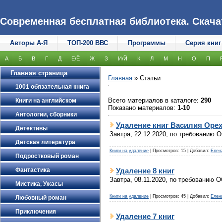
Современная бесплатная библиотека. Скачать
Авторы А-Я
ТОП-200 ВВС
Программы
Серия книг
А
Б
В
Г
Д
Е/Ё
Ж
З
И/Й
К
Л
М
Н
О
П
Главная страница
Главная
»
Статьи
1001 обязательная книга
Всего материалов в каталоге
:
290
Книги на английском
Показано материалов
:
1-10
Антологии, сборники
Удаление книг Василия Оре
Детективы
Завтра, 22.12.2020, по требованию
Детская литература
Книги на удаление
|
Просмотров:
15
|
Добавил:
Елен
Подростковый роман
Удаление 8 книг
Фантастика
Завтра, 08.11.2020, по требованию 
Мистика, Ужасы
Книги на удаление
|
Просмотров:
45
|
Добавил:
Елен
Любовный роман
Приключения
Удаление 7 книг