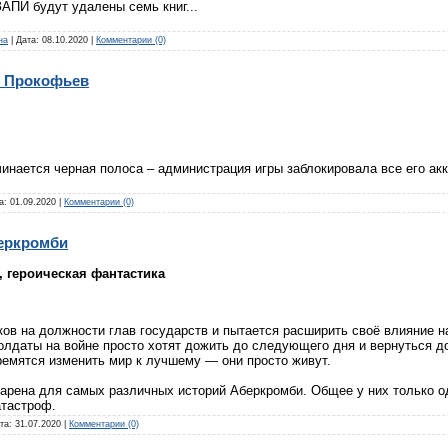
ЗАПИ будут удалены семь книг...
на
|
Дата:
08.10.2020
|
Комментарии (0)
н Прокофьев
чинается черная полоса – администрация игры заблокировала все его ак
а:
01.09.2020
|
Комментарии (0)
беркромби
, героическая фантастика
ов на должности глав государств и пытается расширить своё влияние н
солдаты на войне просто хотят дожить до следующего дня и вернуться 
ремятся изменить мир к лучшему — они просто живут.
арена для самых различных историй Аберкромби. Общее у них только 
атастроф.
та:
31.07.2020
|
Комментарии (0)