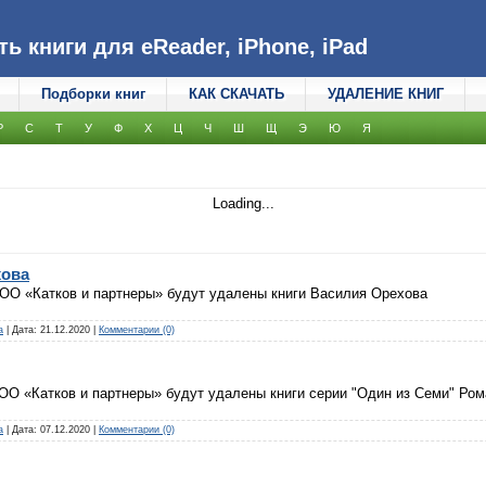
 книги для eReader, iPhone, iPad
Подборки книг
КАК СКАЧАТЬ
УДАЛЕНИЕ КНИГ
Р
С
Т
У
Ф
Х
Ц
Ч
Ш
Щ
Э
Ю
Я
Loading...
хова
 ООО «Катков и партнеры» будут удалены книги Василия Орехова
а
|
Дата:
21.12.2020
|
Комментарии (0)
ООО «Катков и партнеры» будут удалены книги серии "Один из Семи" Ро
а
|
Дата:
07.12.2020
|
Комментарии (0)