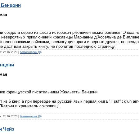
 Бенцони
ман
и создала серию из шести историко-приключенческих романов. Эпоха н
 невероятных приключений красавицы Марианны д'Ассельна де Виллене
наполеоновскими войсками, всемогущие враги и верные друзья, непреод
 даст вам закрыть книгу, не прочитав последнюю страницу.
а:
26.07.2020
|
Комментарии (0)
енцони
ман
нов французской писательницы Жюльетты Бенцони.
из 6 книг, а при переводе на русский язык первая книга "Il suffit d’un a
"Катрин и хранитель сокровищ".
а:
25.07.2020
|
Комментарии (0)
и Чейз