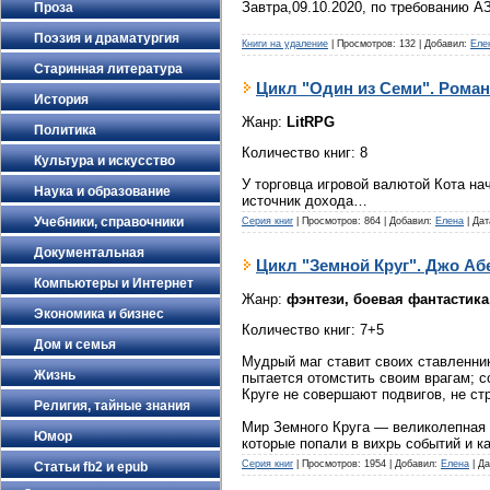
Завтра,09.10.2020, по требованию А
Проза
Поэзия и драматургия
Книги на удаление
|
Просмотров:
132
|
Добавил:
Еле
Старинная литература
Цикл "Один из Семи". Рома
История
Жанр:
LitRPG
Политика
Количество книг: 8
Культура и искусство
У торговца игровой валютой Кота на
Наука и образование
источник дохода…
Учебники, справочники
Серия книг
|
Просмотров:
864
|
Добавил:
Елена
|
Дат
Документальная
Цикл "Земной Круг". Джо А
Компьютеры и Интернет
Жанр:
фэнтези, боевая фантастика
Экономика и бизнес
Количество книг: 7+5
Дом и семья
Мудрый маг ставит своих ставленник
Жизнь
пытается отомстить своим врагам; 
Круге не совершают подвигов, не ст
Религия, тайные знания
Мир Земного Круга — великолепная 
Юмор
которые попали в вихрь событий и к
Серия книг
|
Просмотров:
1954
|
Добавил:
Елена
|
Да
Статьи fb2 и epub