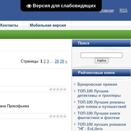
Версия для слабовидящих
Версия для слабовидящих
Главная
RSS
Контакты
Мобильная версия
Поиск
Страницы
:
1
2
3
...
28
29
»
Рейтинговые книги
Букеровская премия
ТОП-100 Лучшие
детективы и триллеры
ТОП-100 Лучшие романы
мана Прокофьева
для пляжа и путешествий
ТОП-100 Лучшие книги
фантастики и фэнтези
ТОП-100 лучших романов
"НГ - ExLibris