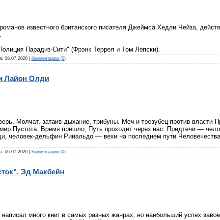
 романов известного британского писателя Джеймса Хедли Чейза, дейст
.
Полиция Парадиз-Сити" (Фрэнк Террел и Том Лепски).
а:
08.07.2020
|
Комментарии (0)
ри Лайон Олди
верь. Молчат, затаив дыхание, трибуны. Меч и трезубец против власти 
мир Пустота. Время пришло; Путь проходит через нас. Предтечи — чело
ди, человек-дельфин Ринальдо — вехи на последнем пути Человечества
а:
06.07.2020
|
Комментарии (0)
сток". Эд Макбейн
 написал много книг в самых разных жанрах, но наибольший успех заво