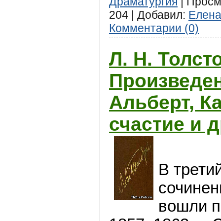
Драматургия
| Просм
204 | Добавил:
Елен
Комментарии (0)
Л. Н. Толст
Произведен
Альберт, К
счастие и д
В трети
сочинен
вошли п