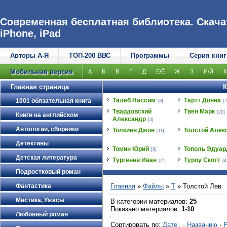
Современная бесплатная библиотека. Скачат
iPhone, iPad
Авторы А-Я
ТОП-200 ВВС
Программы
Серия книг
Мобильная версия
А
Б
В
Г
Д
Е/Ё
Ж
З
И/Й
К
Главная страница
К
Талеб Нассим
Тартт Донна
1001 обязательная книга
[3]
[2
Твардовский
Твен Марк
[20]
Книги на английском
Александр
[3]
Антологии, сборники
Толкиен Джон
Толстой Алек
[11]
Детективы
Томин Юрий
Тополь Эдуар
[8]
Детская литература
Тургенев Иван
Туроу Скотт
[21]
[4
Подростковый роман
Фантастика
Главная
»
Файлы
»
Т
» Толстой Лев
Мистика, Ужасы
В категории материалов
:
25
Показано материалов
:
1-10
Любовный роман
Сортировать по
:
Дате
·
Названию
·
Р