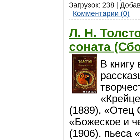
Загрузок: 238 | Доба
|
Комментарии (0)
Л. Н. Толст
соната (Сб
В книгу
рассказ
творчес
«Крейце
(1889), «Отец 
«Божеское и ч
(1906), пьеса 