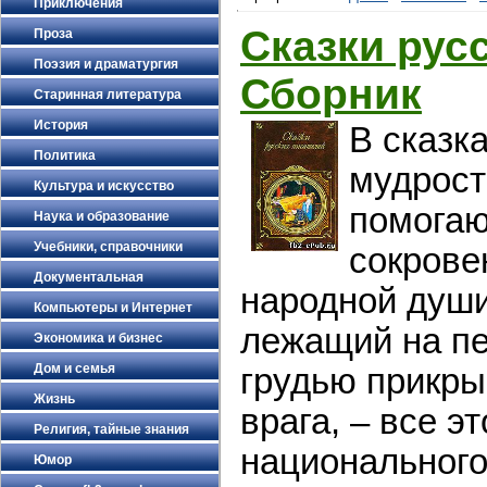
Приключения
Сказки рус
Проза
Поэзия и драматургия
Сборник
Старинная литература
История
В сказк
Политика
мудрост
Культура и искусство
помогаю
Наука и образование
Учебники, справочники
сокрове
Документальная
народной души
Компьютеры и Интернет
лежащий на пе
Экономика и бизнес
Дом и семья
грудью прикры
Жизнь
врага, – все э
Религия, тайные знания
национального
Юмор