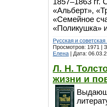
1857–1863 гг.
«Альберт», «Т
«Семейное сча
«Поликушка» и
Русская и советская
Просмотров: 1971 | З
Елена
| Дата:
06.03.
Л. Н. Толст
жизни и по
Выдающ
литерат