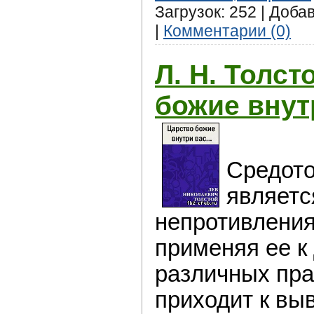
Загрузок: 252 | Доба
|
Комментарии (0)
Л. Н. Толст
божие вну
Средото
являетс
непротивления
применяя ее к
различных пра
приходит к выв