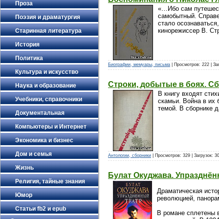
Проза
«…Ибо сам путешеств
самобытный. Справе
Поэзия и драматургия
стало осознаваться,
кинорежиссер В. Ст
Старинная литература
История
Политика
Биографии, мемуары, письма
| Просмотров: 222 | За
Культура и искусство
Строки, добытые в боях. С
Наука и образование
В книгу входят сти
Учебники, справочники
скамьи. Война в их
темой. В сборнике 
Документальная
Компьютеры и Интернет
Экономика и бизнес
Дом и семья
Антологии, сборники
| Просмотров: 329 | Загрузок: 3
Жизнь
Булат Окуджава. Упразднён
Религия, тайные знания
Драматическая истор
Юмор
революцией, панорам
Статьи fb2 и epub
В романе сплетены в