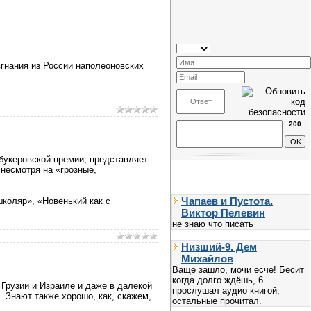
згнания из России наполеоновских
200
букеровской премии, представляет
 несмотря на «грозные,
Чапаев и Пустота.
коляр», «Новенький как с
Виктор Пелевин
не знаю что писать
Низший-9. Дем
Михайлов
Ваще зашло, мочи есче! Бесит
когда долго ждёшь, 6
Грузии и Израиле и даже в далекой
прослушал аудио книгой,
 Знают также хорошо, как, скажем,
остальные прочитал.