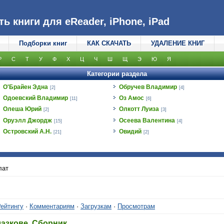
 книги для eReader, iPhone, iPad
Подборки книг
КАК СКАЧАТЬ
УДАЛЕНИЕ КНИГ
Р
С
Т
У
Ф
Х
Ц
Ч
Ш
Щ
Э
Ю
Я
Категории раздела
О'Брайен Эдна
Обручев Владимир
[2]
[4]
Одоевский Владимир
Оз Амос
[11]
[6]
Олеша Юрий
Олкотт Луиза
[2]
[3]
Оруэлл Джордж
Осеева Валентина
[15]
[4]
Островский А.Н.
Овидий
[21]
[2]
лат
ейтингу
·
Комментариям
·
Загрузкам
·
Просмотрам
азкове. Сборник