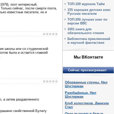
ТОП-100 журнала Тайм
1979), поэт интересный,
Только сейчас, после смерти поэта,
155 хороших детских книг.
лько известные писатели, но и
Русские писатели
ТОП-200 лучших книг по
версии BBC
1001 книга для
обязательного чтения
Библиотека приключений
и научной фантастики
ния школы или со студенческой
оэтов была и остается главной
.
Мы ВКонтакте
Сейчас просматривают
Оборванные струны. Нил
Шустерман
Разобщённые. Нил
Шустерман
, а затем раздавленного
Клуб холостяков. Даниэла
Стил
окрашено свойственной Булату
Окно выходит в белые