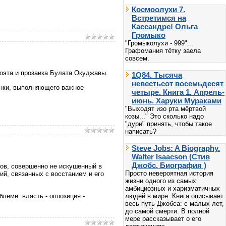
Космоолухи 7.
Встретимся на
Кассандре! Ольга
Громыко
"Громыколухи - 999"...
Графомания тётку заела
совсем.
поэта и прозаика Булата Окуджавы.
1Q84. Тысяча
невестьсот восемьдесят
ранки, выполняющего важное
четыре. Книга 1. Апрель-
июнь. Харуки Мураками
"Выходят изо рта мёртвой
козы..." Это сколько надо
"дури" принять, чтобы такое
написать?
Steve Jobs: A Biography.
Walter Isaacson (Стив
Джобс. Биография )
мов, совершенно не искушенный в
Просто невероятная история
ий, связанных с восстанием и его
жизни одного из самых
амбициозных и харизматичных
леме: власть - оппозиция -
людей в мире. Книга описывает
весь путь Джобса: с малых лет,
до самой смерти. В полной
мере рассказывает о его