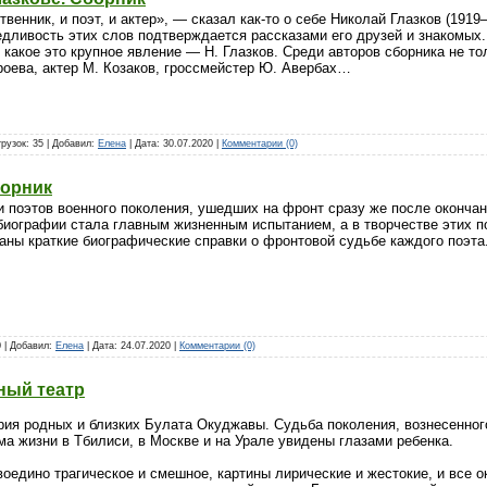
енник, и поэт, и актер», — сказал как-то о себе Николай Глазков (1919–
дливость этих слов подтверждается рассказами его друзей и знакомых. 
 какое это крупное явление — Н. Глазков. Среди авторов сборника не то
роева, актер М. Козаков, гроссмейстер Ю. Авербах…
грузок: 35 | Добавил:
Елена
| Дата:
30.07.2020
|
Комментарии (0)
борник
хи поэтов военного поколения, ушедших на фронт сразу же после оконча
 биографии стала главным жизненным испытанием, а в творчестве этих п
даны краткие биографические справки о фронтовой судьбе каждого поэта
0 | Добавил:
Елена
| Дата:
24.07.2020
|
Комментарии (0)
ный театр
ия родных и близких Булата Окуджавы. Судьба поколения, вознесенного
а жизни в Тбилиси, в Москве и на Урале увидены глазами ребенка.
оедино трагическое и смешное, картины лирические и жестокие, и все 