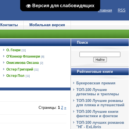
Версия для слабовидящих
Версия для слабовидящих
Главная
RSS
Контакты
Мобильная версия
Поиск
О. Генри
[11]
О'Коннор Фланнери
[8]
Онисимова Оксана
[2]
Остер Григорий
[11]
Рейтинговые книги
Остер Пол
[11]
Букеровская премия
ТОП-100 Лучшие
детективы и триллеры
ТОП-100 Лучшие романы
для пляжа и путешествий
Страницы
:
1
2
»
ТОП-100 Лучшие книги
фантастики и фэнтези
ТОП-100 лучших романов
"НГ - ExLibris