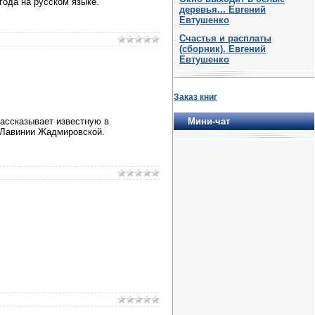
года на русском языке.
деревья... Евгений
Евтушенко
Счастья и расплаты
(сборник). Евгений
Евтушенко
Заказ книг
Мини-чат
рассказывает известную в
и Лавинии Жадмировской.