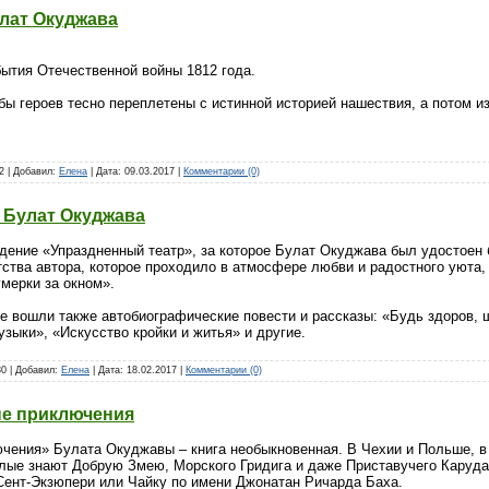
лат Окуджава
бытия Отечественной войны 1812 года.
ы героев тесно переплетены с истинной историей нашествия, а потом и
32 | Добавил:
Елена
| Дата:
09.03.2017
|
Комментарии (0)
 Булат Окуджава
дение «Упраздненный театр», за которое Булат Окуджава был удостоен 
тства автора, которое проходило в атмосфере любви и радостного уюта,
мерки за окном».
е вошли также автобиографические повести и рассказы: «Будь здоров, ш
узыки», «Искусство кройки и житья» и другие.
30 | Добавил:
Елена
| Дата:
18.02.2017
|
Комментарии (0)
ые приключения
чения» Булата Окуджавы – книга необыкновенная. В Чехии и Польше, в 
лые знают Добрую Змею, Морского Гридига и даже Приставучего Каруда.
Сент-Экзюпери или Чайку по имени Джонатан Ричарда Баха.