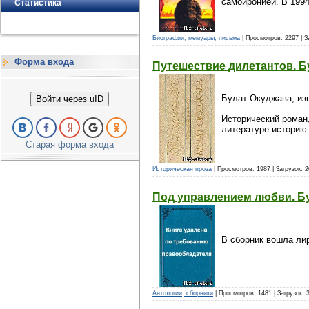
самоиронией. В 199
Статистика
Биографии, мемуары, письма
| Просмотров: 2297 | З
Форма входа
Путешествие дилетантов. Б
Булат Окуджава, изв
Войти через uID
Исторический роман,
литературе историю
Старая форма входа
Историческая проза
| Просмотров: 1987 | Загрузок: 
Под управлением любви. Б
В сборник вошла ли
Антологии, сборники
| Просмотров: 1481 | Загрузок: 