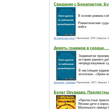
Свидание с Бонапартом. Бу
В основе романа со
Романтические судьб
войск.
Историческая проза
| Просмотров: 1875 | Загрузок: 
Девять граммов в сердце….
Знаменитое произве
историю раннего де
непредсказуемые су
В настоящее издани
иголочки», «Уроки м
Антологии, сборники
| Просмотров: 2017 | Загрузок: 
Булат Окуджава. Прелестн
«Прелестные приклю
Японии дети и взрос
Маленького принца 