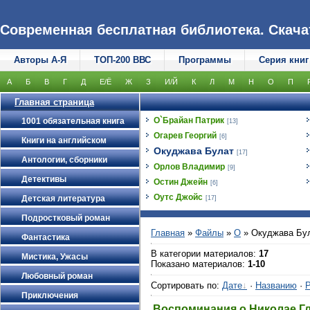
Современная бесплатная библиотека. Скачать
Авторы А-Я
ТОП-200 ВВС
Программы
Серия книг
А
Б
В
Г
Д
Е/Ё
Ж
З
И/Й
К
Л
М
Н
О
П
Главная страница
О`Брайан Патрик
1001 обязательная книга
[13]
Огарев Георгий
[6]
Книги на английском
Окуджава Булат
[17]
Антологии, сборники
Орлов Владимир
[9]
Детективы
Остин Джейн
[6]
Оутс Джойс
Детская литература
[17]
Подростковый роман
Главная
»
Файлы
»
О
» Окуджава Бу
Фантастика
В категории материалов
:
17
Мистика, Ужасы
Показано материалов
:
1-10
Любовный роман
Сортировать по
:
Дате
·
Названию
·
Р
Приключения
Воспоминания о Николае Гл