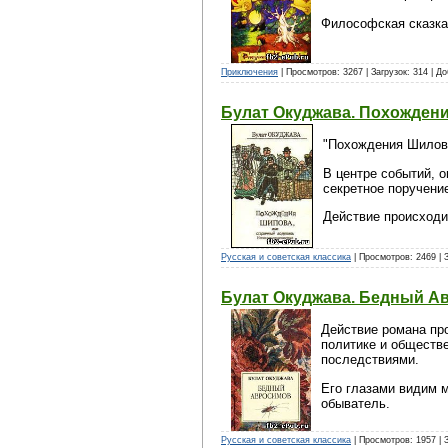
Философская сказка
Приключения
| Просмотров: 3267 | Загрузок: 314 | Д
Булат Окуджава. Похожден
"Похождения Шилова
В центре событий, о
секретное поручени
Действие происходи
Русская и советская классика
| Просмотров: 2469 | 
Булат Окуджава. Бедный А
Действие романа про
политике и обществе
последствиями.
Его глазами видим м
обыватель.
Русская и советская классика
| Просмотров: 1957 | 