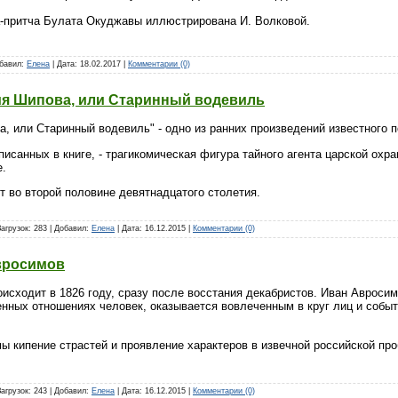
-притча Булата Окуджавы иллюстрирована И. Волковой.
обавил:
Елена
| Дата:
18.02.2017
|
Комментарии (0)
ия Шипова, или Старинный водевиль
, или Старинный водевиль" - одно из ранних произведений известного 
писанных в книге, - трагикомическая фигура тайного агента царской ох
е.
т во второй половине девятнадцатого столетия.
Загрузок: 283 | Добавил:
Елена
| Дата:
16.12.2015
|
Комментарии (0)
вросимов
исходит в 1826 году, сразу после восстания декабристов. Иван Авроси
нных отношениях человек, оказывается вовлеченным в круг лиц и событ
ы кипение страстей и проявление характеров в извечной российской проб
Загрузок: 243 | Добавил:
Елена
| Дата:
16.12.2015
|
Комментарии (0)