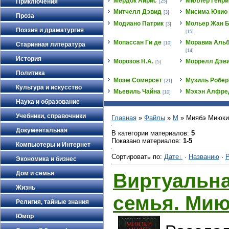
Мёрдок Айрис
Миллер Генри
Приключения
[25]
Митчелл Дэвид
Мисима Юкио
[3]
Проза
Модиано Патрик
Мольер Жан Б
[3]
Поэзия и драматургия
[15]
Мопассан Ги де
Моравиа Альб
[10]
Старинная литература
[14]
История
Морозов Н.А.
Моррелл Дэв
[5]
Политика
Моэм Сомерсет
Музиль Робер
[21]
Культура и искусство
Мьевиль Чайна
Мэхэн Алфре
[10]
Наука и образование
Учебники, справочники
Главная
»
Файлы
»
М
» Миябэ Миюки
Документальная
В категории материалов
:
5
Показано материалов
:
1-5
Компьютеры и Интернет
Сортировать по
:
Дате
·
Названию
·
Р
Экономика и бизнес
Виртуальн
Дом и семья
Жизнь
семья. Ми
Религия, тайные знания
Юмор