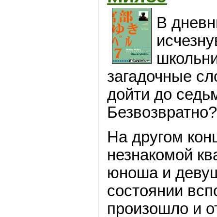
В дневн
исчезну
школьни
загадочные сл
дойти до седь
Безвозвратно?
На другом кон
незнакомой кв
юноша и девуш
состоянии всп
произошло и от