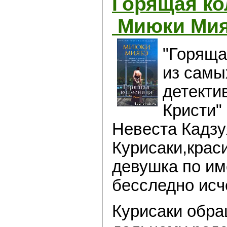
Горящая ко
Миюки Ми
"Горяща
из самы
детекти
Кристи"
Невеста Кадзу
Курисаки,крас
девушка по им
бесследно исч
Курисаки обра