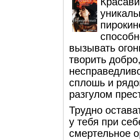
Красави
уникал
пирокин
способн
вызывать огон
творить добро,
несправедливо
сплошь и рядо
разгулом прес
Трудно остават
у тебя при себ
смертельное о