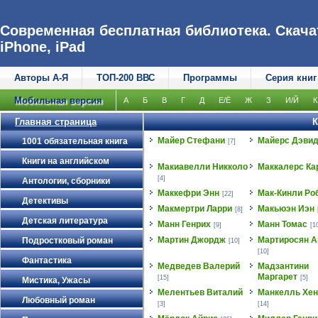
Современная бесплатная библиотека. Скачат
iPhone, iPad
Авторы А-Я
ТОП-200 ВВС
Программы
Серия книг
Мобильная версия
А
Б
В
Г
Д
Е/Ё
Ж
З
И/Й
К
Главная страница
К
Майер Стефани
Майерс Дэви
1001 обязательная книга
[7]
Книги на английском
Макиавелли Никколо
Маккалерс Ка
[4]
Антологии, сборники
Маккефри Энн
Мак-Кинли Ро
[22]
Детективы
Макмертри Ларри
Макьюэн Иэн
[8]
Детская литература
Манн Генрих
Манн Томас
[9]
[1
Мартин Джордж
Мартиросян А
Подростковый роман
[10]
[10]
Фантастика
Медведев Валерий
Мадзантини
Маргарет
[15]
[5]
Мистика, Ужасы
Мелентьев Виталий
Манкелль Хен
Любовный роман
[3]
[14]