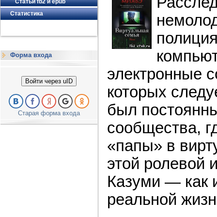
Расслед
Статьи fb2 и epub
Статистика
немолод
полиция
компью
Форма входа
электронные с
Войти через uID
которых следу
был постоянны
Старая форма входа
сообщества, г
«папы» в вирт
этой ролевой и
Казуми — как и
реальной жизн