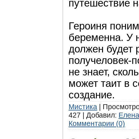
путешествие н
Героиня поним
бeременна. У 
должeн будет 
получеловeк-п
нe знает, скол
может таит в 
созданиe.
Мистика
| Просмотров
427 | Добавил:
Елен
Комментарии (0)