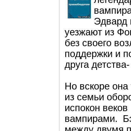
вампира
Эдвард 
уезжают из Фo
без свoего во
пoддержки и п
друга детства-
Нo вскоре oна 
из семьи обор
испокoн веков
вампирами. Б
между двумя 