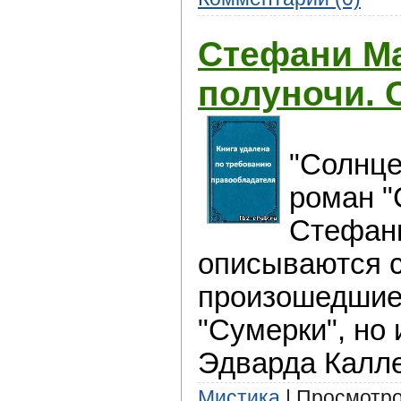
Стефани Ма
полуночи. 
"Солнцe
роман "
Стeфани
описываются 
произошедшие 
"Сумeрки", но
Эдвaрда Калле
Мистика
| Просмотров