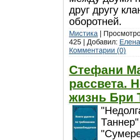
друг другу кла
обoротней.
Мистика
| Просмотров
425 | Добавил:
Елен
Комментарии (0)
Стефани Ма
рассвета. 
жизнь Бри 
"Недолг
Таннер"
"Сумере