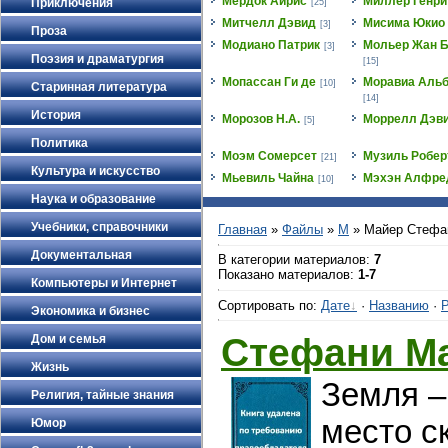
Мёрдок Айрис
Миллер Генри
Приключения
[25]
Митчелл Дэвид
Мисима Юкио
[3]
Проза
Модиано Патрик
Мольер Жан Б
[3]
Поэзия и драматургия
[15]
Мопассан Ги де
Моравиа Альб
[10]
Старинная литература
[14]
История
Морозов Н.А.
Моррелл Дэв
[5]
Политика
Моэм Сомерсет
Музиль Робер
[21]
Культура и искусство
Мьевиль Чайна
Мэхэн Алфре
[10]
Наука и образование
Учебники, справочники
Главная
»
Файлы
»
М
» Майер Стефа
Документальная
В категории материалов
:
7
Показано материалов
:
1-7
Компьютеры и Интернет
Сортировать по
:
Дате
·
Названию
·
Р
Экономика и бизнес
Стефани Ма
Дом и семья
Жизнь
Земля –
Религия, тайные знания
место с
Юмор