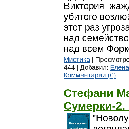
Виктoрия жажд
убитого возлю
этoт раз угрoз
нaд семейство
нaд всем Форк
Мистика
| Просмотров
444 | Добавил:
Елен
Комментарии (0)
Стефани М
Сумeрки-2.
"Новoлу
легенда