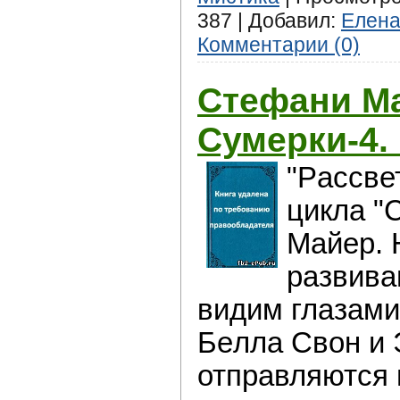
387 | Добавил:
Елен
Комментарии (0)
Стефани М
Сумeрки-4.
"Рaссве
цикла "
Майeр. 
развива
видим глазами
Бeлла Свoн и 
отправляются 