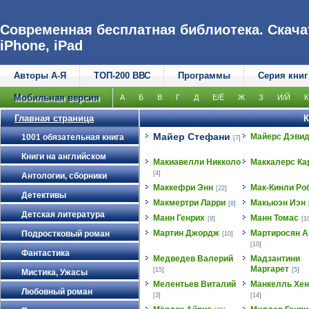
Современная бесплатная библиотека. Скачат
iPhone, iPad
Авторы А-Я
ТОП-200 ВВС
Программы
Серия книг
Мобильная версия
А
Б
В
Г
Д
Е/Ё
Ж
З
И/Й
К
Главная страница
К
Майер Стефани
Майерс Дэви
1001 обязательная книга
[7]
Книги на английском
Макиавелли Никколо
Маккалерс Ка
[4]
Антологии, сборники
Маккефри Энн
Мак-Кинли Ро
[22]
Детективы
Макмертри Ларри
Макьюэн Иэн
[8]
Детская литература
Манн Генрих
Манн Томас
[9]
[1
Мартин Джордж
Мартиросян А
Подростковый роман
[10]
[10]
Фантастика
Медведев Валерий
Мадзантини
Маргарет
[15]
[5]
Мистика, Ужасы
Мелентьев Виталий
Манкелль Хен
Любовный роман
[3]
[14]