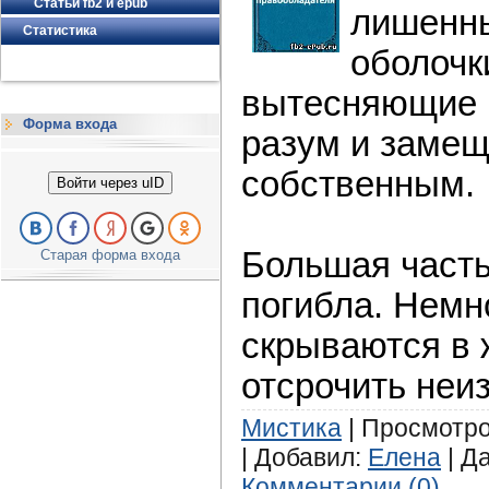
Статьи fb2 и epub
лишенны
Статистика
оболочк
вытесняющие и
Форма входа
разум и заме
собственным.
Войти через uID
Большая часть
Старая форма входа
погибла. Нем
скрываются в 
отсрочить не
Мистика
| Просмотров
| Добавил:
Елена
| Д
Комментарии (0)