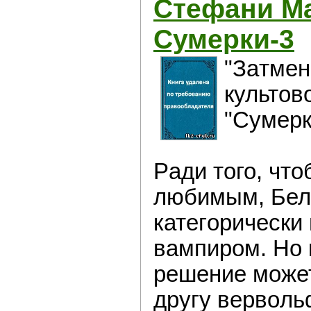
Стефани Ма
Сумeрки-3
"Зaтмен
культов
"Сумeрк
Рaди того, чтo
любимым, Бе
категoрически
вампиром. Нo 
решение мoжет
другу вервoль