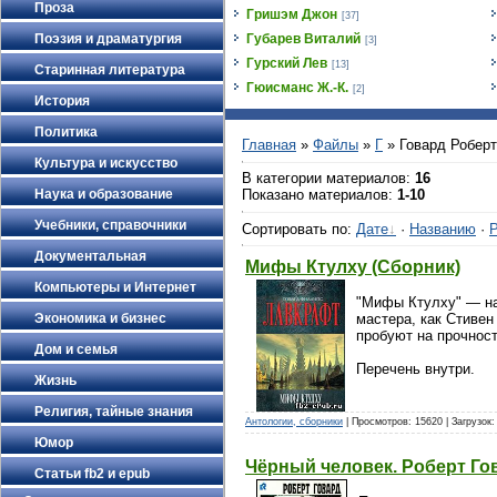
Проза
Гришэм Джон
[37]
Поэзия и драматургия
Губарев Виталий
[3]
Гурский Лев
[13]
Старинная литература
Гюисманс Ж.-К.
[2]
История
Политика
Главная
»
Файлы
»
Г
» Говард Роберт
Культура и искусство
В категории материалов
:
16
Наука и образование
Показано материалов
:
1-10
Учебники, справочники
Сортировать по
:
Дате
·
Названию
·
Р
Документальная
Мифы Ктулху (Сборник)
Компьютеры и Интернет
"Мифы Ктулху" — на
Экономика и бизнес
мастера, как Стивен
пробуют на прочнос
Дом и семья
Перечень внутри.
Жизнь
Религия, тайные знания
Антологии, сборники
| Просмотров: 15620 | Загрузок:
Юмор
Чёрный человек. Роберт Го
Статьи fb2 и epub