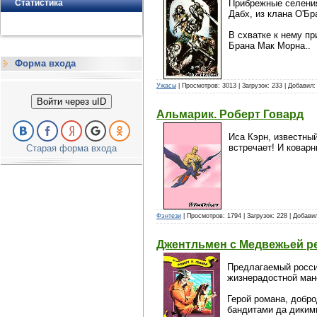
Статистика
Прибрежные селения
Дабх, из клана О'Бр
В схватке к нему п
Брана Мак Морна..
Форма входа
Ужасы
| Просмотров: 3013 | Загрузок: 233 | Добавил
Войти через uID
Альмарик. Роберт Говард
Иса Кэрн, известны
встречает! И коварн
Старая форма входа
Фэнтези
| Просмотров: 1794 | Загрузок: 228 | Добави
Джентльмен с Медвежьей ре
Предлагаемый россий
жизнерадостной мане
Герой романа, добр
бандитами да диким