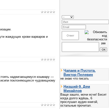
лизации.
пути жаждущих крови варваров и
200
Чапаев и Пустота.
Виктор Пелевин
востоять надвигающемуся кошмару —
не знаю что писать
иссисипи поклоняющихся чудовищному
Низший-9. Дем
Михайлов
Ваще зашло, мочи есче! Бесит
когда долго ждёшь, 6
прослушал аудио книгой,
остальные прочитал.