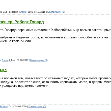
ок: 216 | Добавил:
Елена
| Дата:
04.11.2016
|
Комментарии (0)
 пещер. Роберт Говард
та Говарда переносит читателя в Хайборийский мир времен заката циви
 избранник Ледяных Богов, вскормленный волками, способен встать на 
шийся на краю гибели…
л:
Елена
| Дата:
08.08.2016
|
Комментарии (0)
ард
 в восьмой том, повествуют об отважных людях, которые могут проти
о колдуна, властителя снов, остановить чернокожих магов, в дебрях М
ну ушедшего под землю племени…
:
Елена
| Дата:
08.08.2016
|
Комментарии (0)