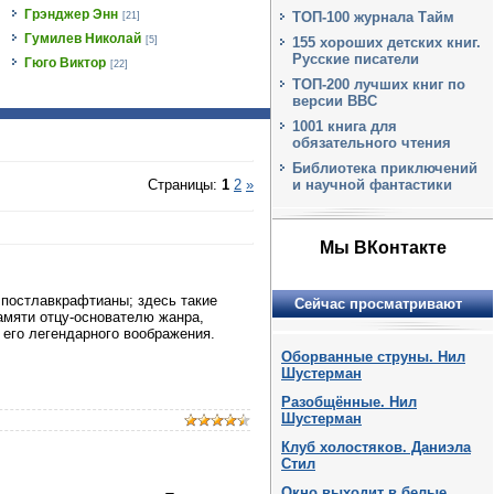
Грэнджер Энн
ТОП-100 журнала Тайм
[21]
Гумилев Николай
[5]
155 хороших детских книг.
Русские писатели
Гюго Виктор
[22]
ТОП-200 лучших книг по
версии BBC
1001 книга для
обязательного чтения
Библиотека приключений
и научной фантастики
Страницы
:
1
2
»
Мы ВКонтакте
постлавкрафтианы; здесь такие
Сейчас просматривают
памяти отцу-основателю жанра,
 его легендарного воображения.
Оборванные струны. Нил
Шустерман
Разобщённые. Нил
Шустерман
Клуб холостяков. Даниэла
Стил
Окно выходит в белые