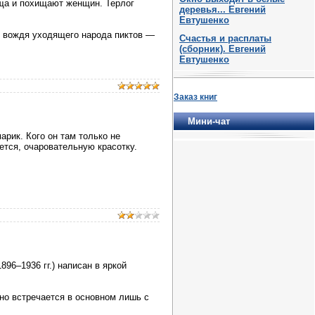
ища и похищают женщин. Терлог
деревья... Евгений
Евтушенко
о вождя уходящего народа пиктов —
Счастья и расплаты
(сборник). Евгений
Евтушенко
Заказ книг
Мини-чат
рик. Кого он там только не
ется, очаровательную красотку.
96–1936 гг.) написан в яркой
но встречается в основном лишь с