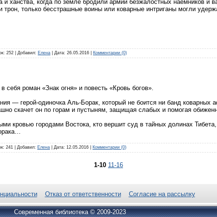
а и ханства, когда по земле бродили армии безжалостных наемников и 
и трон, только бесстрашные воины или коварные интриганы могли удерж
ок: 252 | Добавил:
Елена
| Дата:
26.05.2016
|
Комментарии (0)
в себя роман «Знак огня» и повесть «Кровь богов».
ния — герой-одиночка Аль-Борак, который не боится ни банд коварных а
ашно скачет он по горам и пустыням, защищая слабых и помогая обижен
тыми кровью городами Востока, кто вершит суд в тайных долинах Тибета
орака…
ок: 241 | Добавил:
Елена
| Дата:
12.05.2016
|
Комментарии (0)
1-10
11-16
нциальности
Отказ от ответственности
Согласие на рассылку
Современная библиотека © 2009-2023