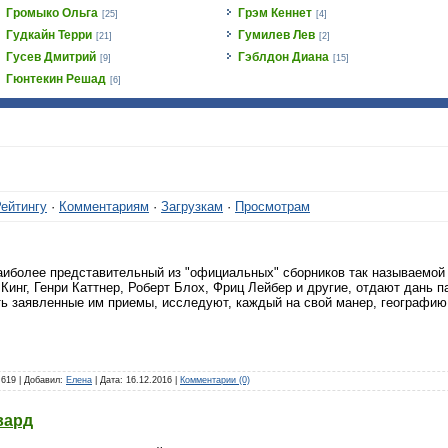
Громыко Ольга
Грэм Кеннет
[25]
[4]
Гудкайн Терри
Гумилев Лев
[21]
[2]
Гусев Дмитрий
Гэблдон Диана
[9]
[15]
Гюнтекин Решад
[6]
ейтингу
·
Комментариям
·
Загрузкам
·
Просмотрам
иболее представительный из "официальных" сборников так называемой 
 Кинг, Генри Каттнер, Роберт Блох, Фриц Лейбер и другие, отдают дань 
ть заявленные им приемы, исследуют, каждый на свой манер, географию
 619 | Добавил:
Елена
| Дата:
16.12.2016
|
Комментарии (0)
вард