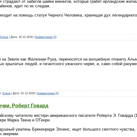
 страдают от набегов шайки викингов, которые грабят ирландские жил
айенов, идет по их следам. ​
риходит на помощь статуя Черного Человека, хранящая дух легендарног
:
Елена
| Дата:
16.12.2016
|
Комментарии (0)
й на Земле как Железная Рука, переносится на волшебную планету Альма
ых крылатых людей, и гигантского ужасного червя, и, само собой разуме
л:
Елена
| Дата:
01.12.2016
|
Комментарии (0)
чки. Роберт Говард
скому читателю вестерн американского писателя Роберта Э. Говарда (18
ре Марка Твена и О'Генри.
одушный увалень Брекенридж Элнинс, ищет большого светлого чувства, 
и зверями.