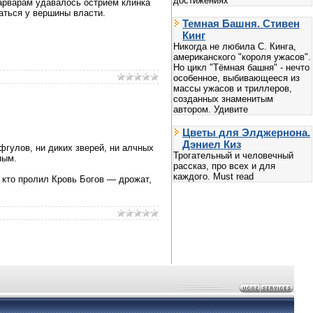
достижениях
варварам удавалось острием клинка
аться у вершины власти.
Темная Башня. Стивен
Кинг
Никогда не любила С. Кинга,
американского "короля ужасов".
Но цикл "Тёмная башня" - нечто
особенное, выбивающееся из
массы ужасов и триллеров,
созданных знаменитым
автором. Удивите
Цветы для Элджернона.
Дэниел Киз
фгулов, ни диких зверей, ни алчных
Трогательный и человечный
ным.
рассказ, про всех и для
каждого. Must read
, кто пролил Кровь Богов — дрожат,