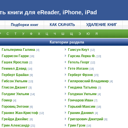
 книги для eReader, iPhone, iPad
Подборки книг
КАК СКАЧАТЬ
УДАЛЕНИЕ КНИГ
Р
С
Т
У
Ф
Х
Ц
Ч
Ш
Щ
Э
Ю
Я
Категории раздела
Гальперина Галина
Гамсун Кнут
[4]
[12]
Гаррисон Гарри
Гарсиа Лорка Ф.
[16]
[13]
Гашек Ярослав
Гегель Георг
[2]
[12]
Геммел Дэвид
Гете Иоганн
[14]
[18]
Герберт Брайан
Герберт Фрэнк
[9]
[15]
Гибсон Уильям
Гиляровский Владимир
[13]
[4]
Глисон Джанет
Гнедина Татьяна
[3]
[3]
Голдинг Уильям
Голдман Уильям
[14]
[4]
Гомер
Гончаров Иван
[4]
[7]
Горовиц Энтони
Горький Максим
[6]
[16]
Гранже Жан-Кристоф
Гранин Даниил
[12]
[4]
Грейди Джеймс
Григорович Дмитрий
[6]
[6]
Грин Александр
Грин Грэм
[21]
[14]