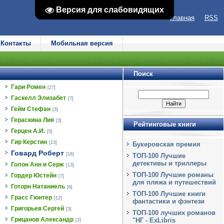
Версия для слабовидящих
Версия для слабовидящих
Главная
RSS
Контакты
Мобильная версия
Поиск
Гари Ромен
[27]
Гаскелл Элизабет
[7]
Гейм Стефан
[3]
Гераскина Лия
[3]
Рейтинговые книги
Герцен А.И.
[5]
Гир Керстин
[13]
Букеровская премия
Говард Роберт
[16]
ТОП-100 Лучшие
детективы и триллеры
Голон Анн и Серж
[13]
ТОП-100 Лучшие романы
Гордер Юстейн
[7]
для пляжа и путешествий
Готорн Натаниель
[6]
ТОП-100 Лучшие книги
Грасс Гюнтер
[12]
фантастики и фэнтези
Григорьев Сергей
[3]
ТОП-100 лучших романов
Грицанов Александр
"НГ - ExLibris
[2]