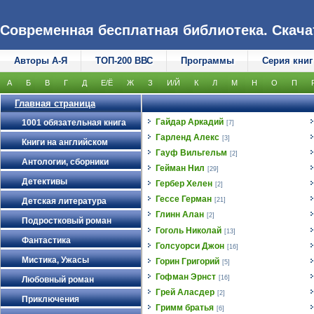
Современная бесплатная библиотека. Скачать
Авторы А-Я
ТОП-200 ВВС
Программы
Серия книг
А
Б
В
Г
Д
Е/Ё
Ж
З
И/Й
К
Л
М
Н
О
П
Главная страница
Гайдар Аркадий
1001 обязательная книга
[7]
Гарленд Алекс
[3]
Книги на английском
Гауф Вильгельм
[2]
Антологии, сборники
Гейман Нил
[29]
Детективы
Гербер Хелен
[2]
Гессе Герман
Детская литература
[21]
Глинн Алан
[2]
Подростковый роман
Гоголь Николай
[13]
Фантастика
Голсуорси Джон
[16]
Мистика, Ужасы
Горин Григорий
[5]
Гофман Эрнст
[16]
Любовный роман
Грей Аласдер
[2]
Приключения
Гримм братья
[6]