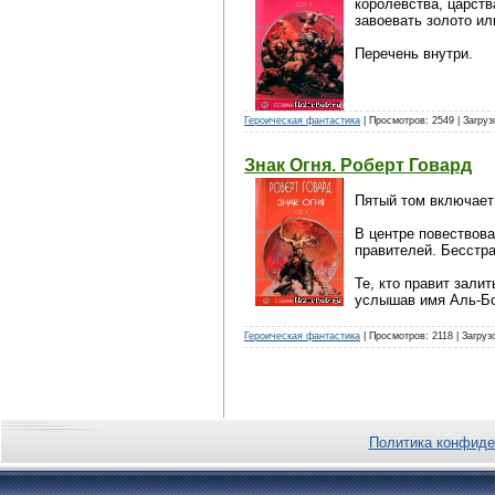
королевства, царств
завоевать золото ил
Перечень внутри.
Героическая фантастика
| Просмотров: 2549 | Загруз
Знак Огня. Роберт Говард
Пятый том включает 
В центре повествова
правителей. Бесстр
Те, кто правит зали
услышав имя Аль-Б
Героическая фантастика
| Просмотров: 2118 | Загруз
Политика конфиде