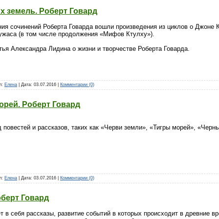
х земель. Роберт Говард
ия сочинений Роберта Говарда вошли произведения из циклов о Джоне К
 ужаса (в том числе продолжения «Мифов Ктулху»).
тья Александра Лидина о жизни и творчестве Роберта Говарда.
ил:
Елена
| Дата:
03.07.2016
|
Комментарии (0)
орей. Роберт Говард
 повестей и рассказов, таких как «Черви земли», «Тигры морей», «Черны
ил:
Елена
| Дата:
03.07.2016
|
Комментарии (0)
оберт Говард
 в себя рассказы, развитие событий в которых происходит в древние в