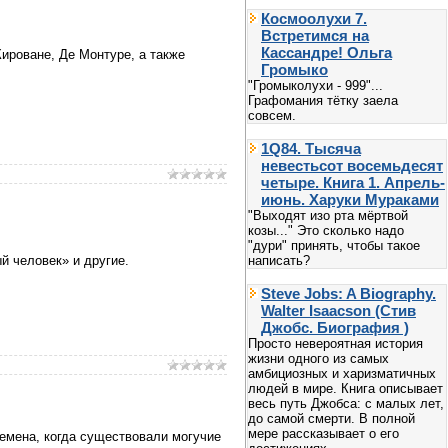
Космоолухи 7.
Встретимся на
Кассандре! Ольга
ироване, Де Монтуре, а также
Громыко
"Громыколухи - 999"...
Графомания тётку заела
совсем.
1Q84. Тысяча
невестьсот восемьдесят
четыре. Книга 1. Апрель-
июнь. Харуки Мураками
"Выходят изо рта мёртвой
козы..." Это сколько надо
"дури" принять, чтобы такое
написать?
й человек» и другие.
Steve Jobs: A Biography.
Walter Isaacson (Стив
Джобс. Биография )
Просто невероятная история
жизни одного из самых
амбициозных и харизматичных
людей в мире. Книга описывает
весь путь Джобса: с малых лет,
до самой смерти. В полной
мере рассказывает о его
ремена, когда существовали могучие