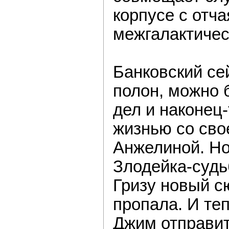
корпусе с отч
межгалактичес
Банковский с
полон, можно 
дел и наконец
жизнью со св
Анжелиной. Но
Злодейка-судь
Гризу новый с
пропала. И те
Джим отправит