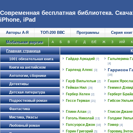
Современная бесплатная библиотека. Скачат
iPhone, iPad
Авторы А-Я
ТОП-200 ВВС
Программы
Серия книг
Мобильная версия
А
Б
В
Г
Д
Е/Ё
Ж
З
И/Й
К
Главная страница
К
Гайдар Аркадий
Гальперина Г
1001 обязательная книга
[7]
[4]
Книги на английском
Гаррисон Г
Гарленд Алекс
[3]
[16]
Антологии, сборники
Гауф Вильгельм
Гашек Яросла
[2]
Детективы
Гейман Нил
Геммел Дэви
[29]
Детская литература
Гербер Хелен
Герберт Брай
[2]
Подростковый роман
Гессе Герман
Гибсон Уилья
[21]
Фантастика
Глинн Алан
Глисон Джане
[2]
Мистика, Ужасы
Гоголь Николай
Голдинг Уиль
[13]
Голсуорси Джон
Гомер
Любовный роман
[16]
[4]
Горин Григорий
Горовиц Энто
[5]