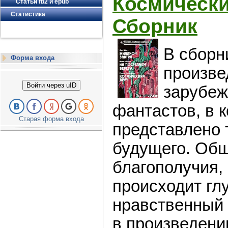
Космически
Статьи fb2 и epub
Статистика
Сборник
В сборн
Форма входа
произве
Войти через uID
зарубеж
фантастов, в 
Старая форма входа
представлено 
будущего. Об
благополучия, 
происходит гл
нравственный 
в произведени