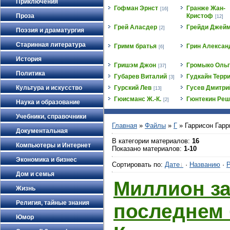
Приключения
Гофман Эрнст
Гранже Жан-
[16]
Проза
Кристоф
[12]
Грей Аласдер
Грейди Джей
[2]
Поэзия и драматургия
Старинная литература
Гримм братья
Грин Алексан
[6]
История
Гришэм Джон
Громыко Ольг
[37]
Политика
Губарев Виталий
Гудкайн Терр
[3]
Культура и искусство
Гурский Лев
Гусев Дмитри
[13]
Гюисманс Ж.-К.
Гюнтекин Ре
[2]
Наука и образование
Учебники, справочники
Главная
»
Файлы
»
Г
» Гаррисон Гарр
Документальная
В категории материалов
:
16
Компьютеры и Интернет
Показано материалов
:
1-10
Экономика и бизнес
Сортировать по
:
Дате
·
Названию
·
Р
Дом и семья
Миллион за
Жизнь
Религия, тайные знания
последнем 
Юмор