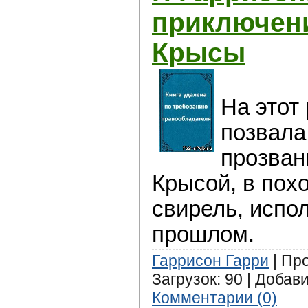
приключен
Крысы
На этот
позвала
прозван
Крысой, в похо
свирель, испо
прошлом.
Гаррисон Гарри
| Про
Загрузок: 90 | Добав
Комментарии (0)