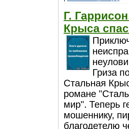
Г. Гаррисон
Крыса спас
Приклю
неиспра
неулови
Гриза п
Стальная Кры
романе "Сталь
мир". Теперь 
мошеннику, пи
благодетелю ч