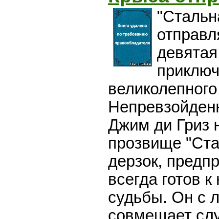
"Стальн
отправля
девятая
приключ
великолепного
Непревзойден
Джим ди Гриз 
прозвище "Ста
дерзок, предп
всегда готов 
судьбы. Он с 
совмещает сл