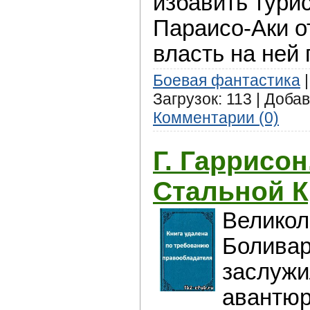
избавить тури
Параисо-Аки о
власть на ней
Боевая фантастика
|
Загрузок: 113 | Доба
Комментарии (0)
Г. Гаррисон
Стальной 
Велико
Боливар
заслужи
авантюр