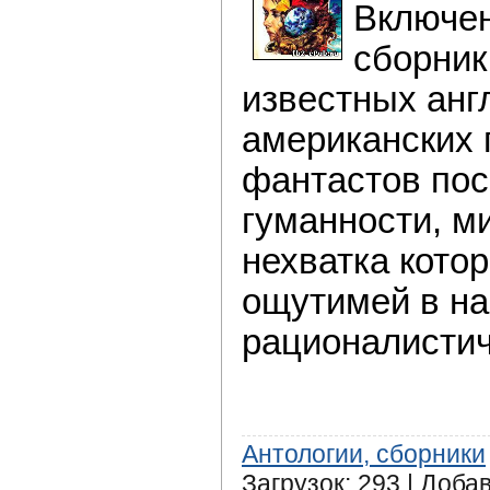
Включе
сборник
известных анг
американских 
фантастов по
гуманности, м
нехватка кото
ощутимей в на
рационалистич
Антологии, сборники
Загрузок: 293 | Доба