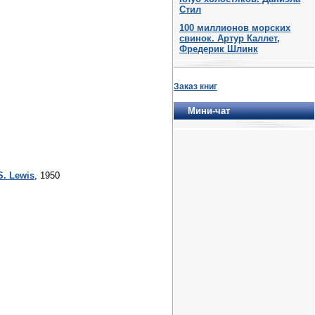
Стил
100 миллионов морских
свинок. Артур Каллет,
Фредерик Шлинк
Заказ книг
Мини-чат
S. Lewis
, 1950