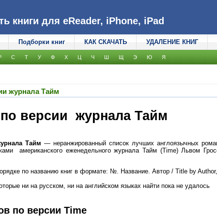
 книги для eReader, iPhone, iPad
Подборки книг
КАК СКАЧАТЬ
УДАЛЕНИЕ КНИГ
Р
С
Т
У
Ф
Х
Ц
Ч
Ш
Щ
Э
Ю
Я
ии журнала Тайм
по версии журнала Тайм
журнала Тайм
— неранжированный список лучших англоязычных роман
ками американского еженедельного журнала Тайм (Time) Львом Гро
ядке по названию книг в формате: №. Название. Автор / Title by Author
оторые ни на русском, ни на английском языках найти пока не удалось
ов по версии Time