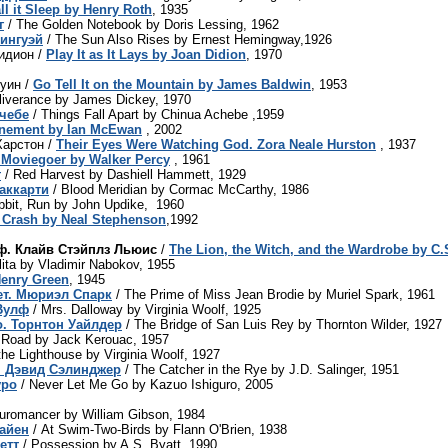
ll it Sleep by Henry Roth
, 1935
г
/ The Golden Notebook by Doris Lessing, 1962
мингуэй
/ The Sun Also Rises by Ernest Hemingway,1926
Дидион /
Play It as It Lays by Joan Didion
, 1970
уин /
Go Tell It on the Mountain by James Baldwin
, 1953
liverance by James Dickey, 1970
чебе
/ Things Fall Apart by Chinua Achebe ,1959
nement by Ian McEwan
, 2002
Харстон /
Their Eyes Were Watching God. Zora Neale Hurston
, 1937
 Moviegoer by Walker Percy
, 1961
т
/ Red Harvest by Dashiell Hammett, 1929
аккарти
/ Blood Meridian by Cormac McCarthy, 1986
bbit, Run by John Updike, 1960
Crash by Neal Stephenson
,1992
ф. Клайв Стэйплз Льюис
/
The Lion, the Witch, and the Wardrobe by C.
lita by Vladimir Nabokov, 1955
Henry Green
, 1945
ет. Мюриэл Спарк
/ The Prime of Miss Jean Brodie by Muriel Spark, 1961
Вулф
/ Mrs. Dalloway by Virginia Woolf, 1925
. Торнтон Уайлдер
/ The Bridge of San Luis Rey by Thornton Wilder, 1927
 Road by Jack Kerouac, 1957
the Lighthouse by Virginia Woolf, 1927
м Дэвид Сэлинджер
/ The Catcher in the Rye by J.D. Salinger, 1951
уро
/ Never Let Me Go by Kazuo Ishiguro, 2005
uromancer by William Gibson, 1984
айен
/ At Swim-Two-Birds by Flann O'Brien, 1938
етт
/ Possession by A.S. Byatt, 1990