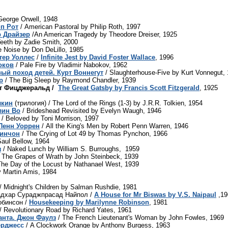
George Orwell, 1948
п Рот
/ American Pastoral by Philip Roth, 1997
р Драйзер
/An American Tragedy by Theodore Dreiser, 1925
eeth by Zadie Smith, 2000
 Noise by Don DeLillo, 1985
тер Уоллес
/
Infinite Jest by David Foster Wallace
, 1996
оков
/ Pale Fire by Vladimir Nabokov, 1962
ый поход детей. Курт Воннегут
/ Slaughterhouse-Five by Kurt Vonnegut,
р
/ The Big Sleep by Raymond Chandler, 1939
т Фицджеральд /
The Great Gatsby by Francis Scott Fitzgerald
, 1925
лкин
(трилогия) / The Lord of the Rings (1-3) by J.R.R. Tolkien, 1954
лин Во
/ Brideshead Revisited by Evelyn Waugh, 1946
/ Beloved by Toni Morrison, 1997
Пенн Уоррен
/ All the King's Men by Robert Penn Warren, 1946
Пинчон
/ The Crying of Lot 49 by Thomas Pynchon, 1966
aul Bellow, 1964
з
/ Naked Lunch by William S. Burroughs, 1959
 The Grapes of Wrath by John Steinbeck, 1939
The Day of the Locust by Nathanael West, 1939
 Martin Amis, 1984
/ Midnight's Children by Salman Rushdie, 1981
адхар Сураджпрасад Найпол /
A House for Mr Biswas by V.S. Naipaul
,19
обинсон /
Housekeeping by Marilynne Robinson
, 1981
/ Revolutionary Road by Richard Yates, 1961
нта. Джон Фаулз
/ The French Lieutenant's Woman by John Fowles, 1969
ёрджесс
/ A Clockwork Orange by Anthony Burgess, 1963