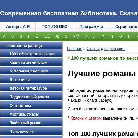
Современная бесплатная библиотека. Скачать
Авторы А-Я
ТОП-200 ВВС
Программы
Серия книг
А
Б
В
Г
Д
Е/Ё
Ж
З
И/Й
К
Л
М
Н
О
П
Главная страница
Главная
»
Статьи
»
Серия книг
1001 обязательная книга
100 лучших романов по верс
Книги на английском
Антологии, сборники
Лучшие романы 
Детективы
Детская литература
100 лучших романов по версии 
составленный литературными крити
Подростковый роман
Лакайо (Richard Lacayo).
Фантастика
Список представлен в алфавитном пор
Мистика, Ужасы
*
Красным цветом
выделены книги, к
Любовный роман
Приключения
Топ 100 лучших роман