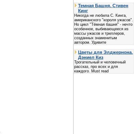
Темная Башня. Стивен
Кинг
Никогда не любила С. Кинга,
американского "короля ужасов".
Но цикл "Тёмная башня" - нечто
особенное, выбивающееся из
массы ужасов и триллеров,
созданных знаменитым
автором. Удивите
Цветы для Элджернона.
Дэниел Киз
Трогательный и человечный
рассказ, про всех и для
каждого. Must read
.