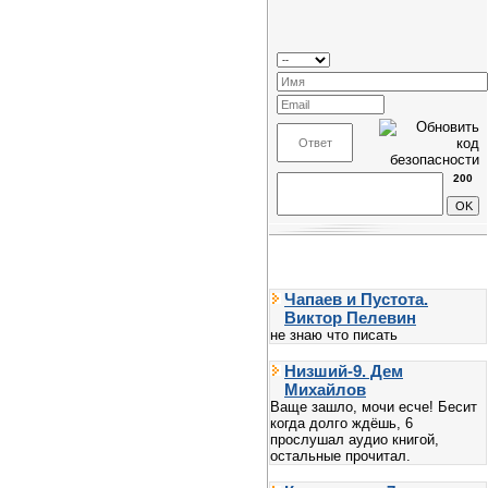
200
Чапаев и Пустота.
Виктор Пелевин
не знаю что писать
Низший-9. Дем
Михайлов
Ваще зашло, мочи есче! Бесит
когда долго ждёшь, 6
прослушал аудио книгой,
остальные прочитал.