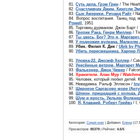
81.
Суть дела. Грэм Грин
/ The Heart
82.
Счастливчик Джим. Кингсли Э
83.
Сын Америки. Ричард Райт
/ Na
84. Вопрос воспитания. Танец под 
Powell
, 1951
85. Торговец дурманом. Джон Барт 
86.
Тропик Рака. Генри Миллер
/ Tr
87.
Ты здесь, Бог? Это я, Маргаре
88.
У подножия вулкана. Малколм
89.
Убик. Филип К. Дик
/
Ubik by Phi
90.
Убить пересмешника. Харпер Л
91.
Уловка-22. Джозеф Хеллер
/ Cat
92.
Унесённые ветром. Маргарет М
93.
Фальконер. Джон Чивер
/ Falco
94.
Хранители. Алан Мур / Watchme
95. Человек, который любил детей. 
96. Невидимка. Ральф Эллисон /
Inv
97.
Широкое Саргасово море (Анту
98.
Шпион, пришедший с холода. 
99.
Шум и ярость. Уильям Фолкне
100.
Я, Клавдий. Роберт Грейвз
/ I,
Категория
:
Серия книг
|
Добавил
:
Елена
(17.
Просмотров
:
85379
|
Рейтинг
:
4.6
/
5