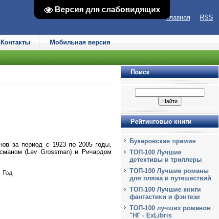
Версия для слабовидящих
Версия для слабовидящих
Главная
RSS
Контакты
Мобильная версия
Поиск
Рейтинговые книги
Букеровская премия
ов за период с 1923 по 2005 годы,
ссманом (Lev Grossman) и Ричардом
ТОП-100 Лучшие
детективы и триллеры
ТОП-100 Лучшие романы
, Год
для пляжа и путешествий
ТОП-100 Лучшие книги
фантастики и фэнтези
ТОП-100 лучших романов
"НГ - ExLibris