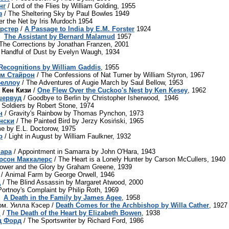
нг
/ Lord of the Flies by William Golding, 1955
з
/ The Sheltering Sky by Paul Bowles 1949
r the Net by Iris Murdoch 1954
орстер
/
A Passage to India by E.M. Forster
1924
/
The Assistant by Bernard Malamud
1957
The Corrections by Jonathan Franzen, 2001
 Handful of Dust by Evelyn Waugh, 1934
Recognitions by William Gaddis
, 1955
ям Стайрон
/ The Confessions of Nat Turner by William Styron, 1967
Беллоу
/ The Adventures of Augie March by Saul Bellow, 1953
. Кен Кизи
/
One Flew Over the Cuckoo's Nest by Ken Kesey
, 1962
шервуд
/ Goodbye to Berlin by Christopher Isherwood, 1946
 Soldiers by Robert Stone, 1974
н
/ Gravity's Rainbow by Thomas Pynchon, 1973
нски
/ The Painted Bird by Jerzy Kosiński, 1965
e by E.L. Doctorow, 1975
р
/ Light in August by William Faulkner, 1932
Хара
/ Appointment in Samarra by John O'Hara, 1943
арсон Маккалерс
/ The Heart is a Lonely Hunter by Carson McCullers, 1940
ower and the Glory by Graham Greene, 1939
/ Animal Farm by George Orwell, 1946
д
/ The Blind Assassin by Margaret Atwood, 2000
Portnoy's Complaint by Philip Roth, 1969
 /
A Death in the Family by James Agee
, 1958
ом. Уилла Кэсер /
Death Comes for the Archbishop by Willa Cather
, 1927
н
/
The Death of the Heart by Elizabeth Bowen
, 1938
д Форд
/ The Sportswriter by Richard Ford, 1986