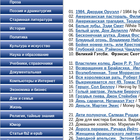
Проза
Поэзия и драматургия
01.
1984. Джордж Оруэлл
/ 1984 by 
02.
Американская пастораль. Фили
Старинная литература
03.
Американская трагедия. Теодо
04.
Белые зубы. Зэди Смит
/White T
История
05.
Белый шум. Дон Делилло
/White
06.
Бесконечная шутка. Дэвид Фос
Политика
07.
Бледный огонь. Владимир Наб
08.
Бойня номер пять, или Крестов
Культура и искусство
09.
Глубокий сон. Рэймонд Чандле
10.
Великий Гэтсби. Фрэнсис Скот
Наука и образование
11.
Властелин колец. Джон Р. Р. То
Учебники, справочники
12.
Возвращение в Брайдсхед. Ив
Документальная
13.
Возлюбленная. Тони Моррисон
14.
Вся королевская рать. Роберт 
Компьютеры и Интернет
15.
Выкрикивается лот 49. Томас 
16.
Герцог. Сол Беллоу
/ Herzog by S
Экономика и бизнес
17.
Голый завтрак. Уильям Берроу
18.
Гроздья гнева. Джон Стейнбек
/
Дом и семья
19.
День саранчи. Натанаэл Уэст
/ 
20.
Деньги. Мартин Эмис
/ Money by
Жизнь
21.
Дети полуночи. Салман Рушди
Религия, тайные знания
22. Дом для мистера Бисваса. Види
23. Домашнее хозяйство. Мэрилин Р
Юмор
24.
Дорога перемен. Ричард Йейтс
25.
Женщина французского лейтена
Статьи fb2 и epub
26.
Заводной апельсин. Энтони Б