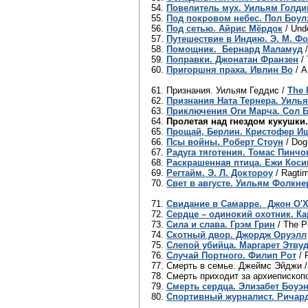
54.
Повелитель мух. Уильям Голди
55.
Под покровом небес. Пол Боул
56.
Под сетью. Айрис Мёрдок
/ Unde
57.
Путешествие в Индию. Э. М. Ф
58.
Помощник. Бернард Маламуд
59.
Поправки. Джонатан Франзен
/ 
60.
Пригоршня праха. Ивлин Во
/ A
61. Признания. Уильям Геддис /
The 
62.
Признания Ната Тернера. Уиль
63.
Приключения Оги Марча. Сол 
64.
Пролетая над гнездом кукушки
65.
Прощай, Берлин. Кристофер И
66.
Псы войны. Роберт Стоун
/ Dog
67.
Радуга тяготения. Томас Пинчо
68.
Раскрашенная птица. Ежи Коси
69.
Регтайм. Э. Л. Доктороу
/ Ragtim
70.
Свет в августе. Уильям Фолкне
71.
Свидание в Самарре. Джон О'
72.
Сердце – одинокий охотник. К
73.
Сила и слава. Грэм Грин
/ The P
74.
Скотный двор. Джордж Оруэлл
75.
Слепой убийца. Маргарет Этву
76.
Случай Портного. Филип Рот
/ 
77. Смерть в семье. Джеймс Эйджи
78. Смерть приходит за архиепископ
79.
Смерть сердца. Элизабет Боуэ
80.
Спортивный журналист. Ричар