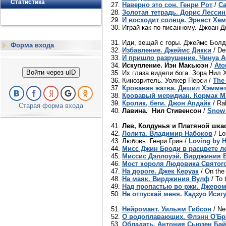
Статистика
27.
Наверно это сон. Генри Рот
/
Ca
28.
Золотая тетрадь. Дорис Лессин
29.
И восходит солнце. Эрнест Хе
30. Играй как по писанному. Джоан 
31. Иди, вещай с горы. Джеймс Болд
Форма входа
32.
Избавление. Джеймс Дикки
/ De
33.
И пришло разрушение. Чинуа А
34.
Искупление. Иэн Макьюэн
/
Ato
Войти через uID
35. Их глаза видели бога. Зора Нил 
36. Кинозритель. Уолкер Перси /
The
37.
Кровавая жатва. Дешил Хэмме
38.
Кровавый меридиан. Кормак М
39.
Кролик, беги. Джон Апдайк
/ Ra
Старая форма входа
40.
Лавина. Нил Стивенсон
/
Snow 
41.
Лев, Колдунья и Платяной шка
42.
Лолита. Владимир Набоков
/ Lo
43. Любовь. Генри Грин /
Loving by 
44.
Мисс Джин Броди в расцвете л
45.
Миссис Дэллоуэй. Вирджиния 
46.
Мост короля Людовика Святого
47.
На дороге. Джек Керуак
/ On the
48.
На маяк. Вирджиния Вулф
/ To 
49.
Над пропастью во ржи. Джеро
50.
Не отпускай меня. Кадзуо Исиг
51.
Нейромант. Уильям Гибсон
/ Ne
52.
О водоплавающих. Флэнн О'Бр
53.
Обладать. Антония Сьюзен Бай