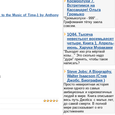
Космоолухи 7.
Встретимся на
Кассандре! Ольга
Громыко
 to the Music of Time-1 by Anthony
"Громыколухи - 999"...
Графомания тётку заела
совсем.
1Q84. Тысяча
невестьсот восемьдесят
четыре. Книга 1. Апрель-
июнь. Харуки Мураками
"Выходят изо рта мёртвой
козы..." Это сколько надо
"дури" принять, чтобы такое
написать?
Steve Jobs: A Biography.
Walter Isaacson (Стив
4
Джобс. Биография )
Просто невероятная история
жизни одного из самых
амбициозных и харизматичных
людей в мире. Книга описывает
весь путь Джобса: с малых лет,
до самой смерти. В полной
мере рассказывает о его
достижениях