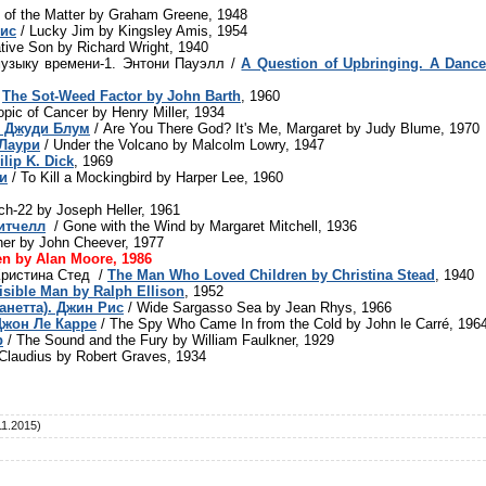
 of the Matter by Graham Greene, 1948
мис
/ Lucky Jim by Kingsley Amis, 1954
tive Son by Richard Wright, 1940
музыку времени-1. Энтони Пауэлл /
A Question of Upbringing. A Dance
/
The Sot-Weed Factor by John Barth
, 1960
opic of Cancer by Henry Miller, 1934
т. Джуди Блум
/ Are You There God? It's Me, Margaret by Judy Blume, 1970
 Лаури
/ Under the Volcano by Malcolm Lowry, 1947
lip K. Dick
, 1969
и
/ To Kill a Mockingbird by Harper Lee, 1960
ch-22 by Joseph Heller, 1961
итчелл
/ Gone with the Wind by Margaret Mitchell, 1936
ner by John Cheever, 1977
n by Alan Moore, 1986
Кристина Стед /
The Man Who Loved Children by Christina Stead
, 1940
isible Man by Ralph Ellison
, 1952
анетта). Джин Рис
/ Wide Sargasso Sea by Jean Rhys, 1966
Джон Ле Карре
/ The Spy Who Came In from the Cold by John le Carré, 196
р
/ The Sound and the Fury by William Faulkner, 1929
 Claudius by Robert Graves, 1934
11.2015)