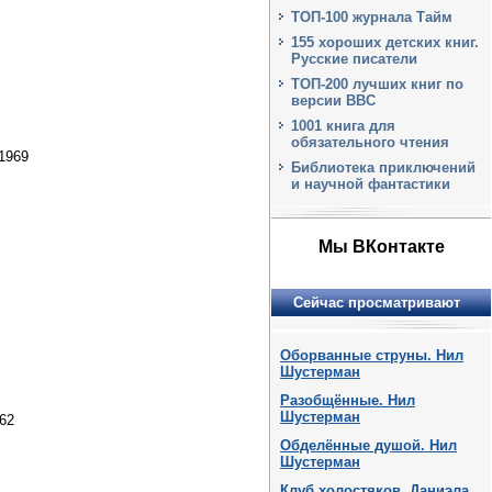
ТОП-100 журнала Тайм
155 хороших детских книг.
Русские писатели
ТОП-200 лучших книг по
версии BBC
1001 книга для
обязательного чтения
 1969
Библиотека приключений
и научной фантастики
Мы ВКонтакте
Сейчас просматривают
Оборванные струны. Нил
Шустерман
Разобщённые. Нил
Шустерман
62
Обделённые душой. Нил
Шустерман
Клуб холостяков. Даниэла