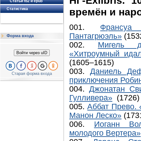
НГ-Exlibris. 
Статьи fb2 и epub
времён и нар
Статистика
001.
Франсуа
Пантагрюэль»
(153
Форма входа
002.
Мигель д
«Хитроумный идал
Войти через uID
(1605–1615)
003.
Даниель Деф
Старая форма входа
приключения Робин
004.
Джонатан Св
Гулливера»
(1726)
005.
Аббат Прево. 
Манон Леско»
(173
006.
Иоганн Во
молодого Вертера»