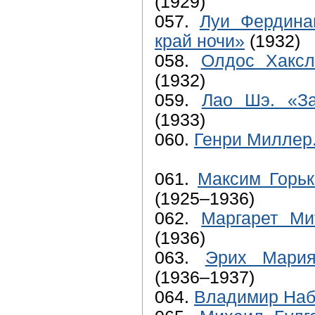
(1929)
057.
Луи Фердина
край ночи»
(1932)
058.
Олдос Хаксл
(1932)
059.
Лао Шэ. «За
(1933)
060.
Генри Миллер.
061.
Максим Горь
(1925–1936)
062.
Маргарет Ми
(1936)
063.
Эрих Мария
(1936–1937)
064.
Владимир Наб