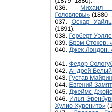
(1879–1880).
036.
Михаил С
Головлевы»
(1880–
037.
Оскар Уайль
(1891).
038.
Герберт Уэлл
039.
Брэм Стокер. 
040.
Джек Лондон. 
041.
Федор Сологуб
042.
Андрей Белый
043.
Густав Майрин
044.
Евгений Замя
045.
Джеймс Джойс
046.
Илья Эренбур
Хулио Хуренито»
(