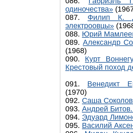
086.
Габриэль 
одиночества»
(1967
087.
Филип К. 
электроовцы»
(196
088.
Юрий Мамлее
089.
Александр Со
(1968)
090.
Курт Воннег
Крестовый поход д
091.
Венедикт Е
(1970)
092.
Саша Соколов
093.
Андрей Битов
094.
Эдуард Лимоно
095.
Василий Аксе