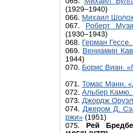
065.
Михаил Булг
(1929–1940)
066.
Михаил Шолох
067.
Роберт Музи
(1930–1943)
068.
Герман Гессе.
069.
Вениамин Кав
1944)
070.
Борис Виан. «
071.
Томас Манн. «
072.
Альбер Камю.
073.
Джордж Оруэл
074.
Джером Д. Сэ
ржи»
(1951)
075.
Рей Бредбе