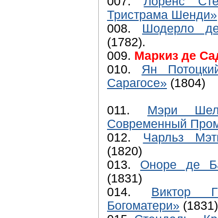
007.
Лоренс Ст
Тристрама Шенди»
008.
Шодерло де
(1782).
009.
Маркиз де Сад
010.
Ян Потоцки
Сарагосе»
(1804)
011.
Мэри Шел
Современный Про
012.
Чарльз Мэт
(1820)
013.
Оноре де Ба
(1831)
014.
Виктор Г
Богоматери»
(1831)