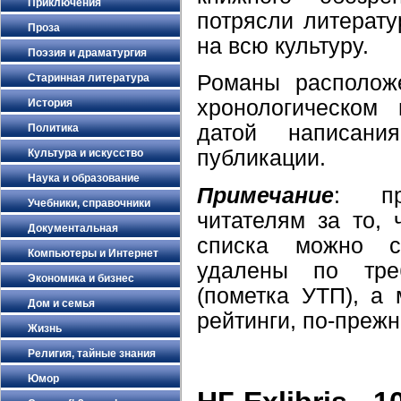
Приключения
потрясли литерату
Проза
на всю культуру.
Поэзия и драматургия
Романы располож
Старинная литература
хронологическом 
История
датой написан
Политика
публикации.
Культура и искусство
Наука и образование
Примечание
: пр
Учебники, справочники
читателям за то, 
Документальная
списка можно ск
Компьютеры и Интернет
удалены по треб
Экономика и бизнес
(пометка УТП), а 
Дом и семья
рейтинги, по-преж
Жизнь
Религия, тайные знания
Юмор