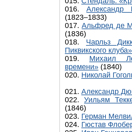
015.
Стендаль. «Кр
016.
Александр 
(1823–1833)
017.
Альфред де М
(1836)
018.
Чарльз Дик
Пиквикского клуба»
019.
Михаил Ле
времени»
(1840)
020.
Николай Гогол
021.
Александр Дю
022.
Уильям Текк
(1846)
023.
Герман Мелви
024.
Гюстав Флобе