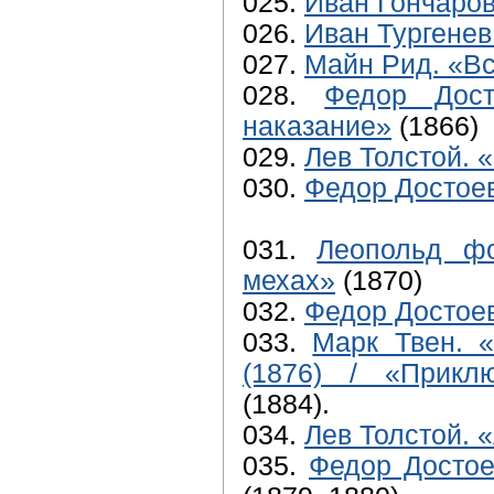
025.
Иван Гончаро
026.
Иван Тургенев
027.
Майн Рид. «Вс
028.
Федор Дост
наказание»
(1866)
029.
Лев Толстой. 
030.
Федор Достоев
031.
Леопольд фо
мехах»
(1870)
032.
Федор Достое
033.
Марк Твен. 
(1876) / «Прикл
(1884).
034.
Лев Толстой. 
035.
Федор Достое