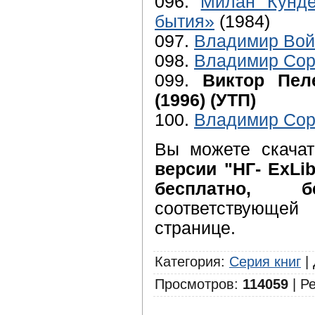
096.
Милан Кунде
бытия»
(1984)
097.
Владимир Вой
098.
Владимир Сор
099.
Виктор Пел
(1996) (УТП)
100.
Владимир Сор
Вы можете скача
версии "НГ- ExLib
бесплатно, б
соответствующе
странице.
Категория
:
Серия книг
|
Просмотров
:
114059
|
Ре