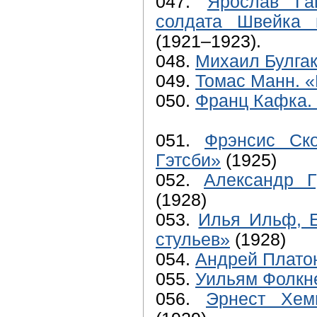
047.
Ярослав Га
солдата Швейка 
(1921–1923).
048.
Михаил Булгак
049.
Томас Манн. 
050.
Франц Кафка.
051.
Фрэнсис Ск
Гэтсби»
(1925)
052.
Александр Г
(1928)
053.
Илья Ильф, Е
стульев»
(1928)
054.
Андрей Платон
055.
Уильям Фолкн
056.
Эрнест Хем