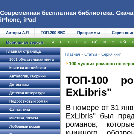
Современная бесплатная библиотека. Скачат
iPhone, iPad
Авторы А-Я
ТОП-200 ВВС
Программы
Серия книг
Мобильная версия
А
Б
В
Г
Д
Е/Ё
Ж
З
И/Й
К
Главная страница
Главная
»
Статьи
»
Серия книг
1001 обязательная книга
100 лучших романов по верси
Книги на английском
Антологии, сборники
ТОП-100 р
Детективы
ExLibris"
Детская литература
Подростковый роман
В номере от 31 янв
Фантастика
ExLibris" был пре
Мистика, Ужасы
романов, которы
Любовный роман
книжного обозре