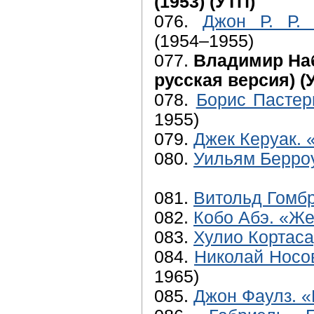
(1953) (УТП)
076.
Джон Р. Р. 
(1954–1955)
077.
Владимир Наб
русская версия) (
078.
Борис Пастер
1955)
079.
Джек Керуак. 
080.
Уильям Берроу
081.
Витольд Гомб
082.
Кобо Абэ. «Ж
083.
Хулио Кортаса
084.
Николай Носов
1965)
085.
Джон Фаулз. 