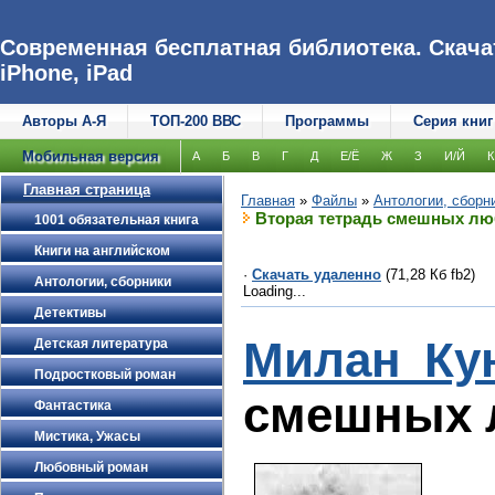
Современная бесплатная библиотека. Скачат
iPhone, iPad
Авторы А-Я
ТОП-200 ВВС
Программы
Серия книг
Мобильная версия
А
Б
В
Г
Д
Е/Ё
Ж
З
И/Й
К
Главная страница
Главная
»
Файлы
»
Антологии, сборн
Вторая тетрадь смешных лю
1001 обязательная книга
Книги на английском
·
Скачать удаленно
(71,28 Кб fb2)
Антологии, сборники
Loading...
Детективы
Милан Ку
Детская литература
Подростковый роман
смешных 
Фантастика
Мистика, Ужасы
Любовный роман