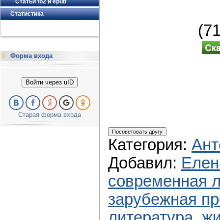
Статьи fb2 и epub
Статистика
(7
Форма входа
Войти через uID
Старая форма входа
Категория
:
Ант
Добавил
:
Елен
современная л
зарубежная пр
литература
,
жи