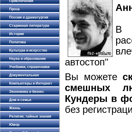
Приключения
Ан
Проза
Поэзия и драматургия
Старинная литература
В 
История
рас
Политика
вле
Культура и искусство
Наука и образование
автостоп"
Учебники, справочники
Вы можете
с
Документальная
Компьютеры и Интернет
смешных лю
Экономика и бизнес
Кундеры в фо
Дом и семья
без регистраци
Жизнь
Религия, тайные знания
Юмор