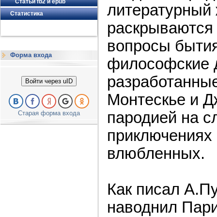
Статьи fb2 и epub
литературный 
Статистика
раскрываются
вопросы бытия
Форма входа
философские 
разработанные
Войти через uID
Монтескье и Д
пародией на с
Старая форма входа
приключениях
влюбленных.
Как писал А.П
наводнил Пар