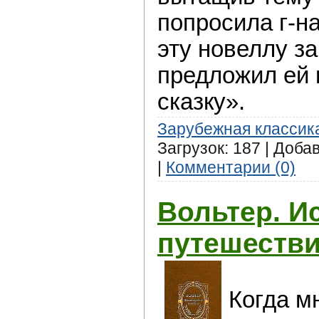
попросила г-н
эту новеллу за
предложил ей
сказку».
Зарубежная классик
Загрузок: 187 | Доба
|
Комментарии (0)
Вольтер. И
путешеств
Когда м