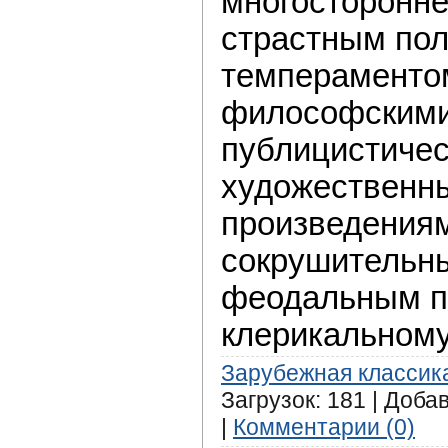
многосторонне
страстным по
темпераментом
философскими
публицистичес
художественн
произведения
сокрушительны
феодальным п
клерикальном
Зарубежная классик
Загрузок: 181 | Доба
|
Комментарии (0)