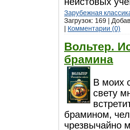
неистовых уче
Зарубежная классик
Загрузок: 169 | Доба
|
Комментарии (0)
Вольтер. И
брамина
В моих 
свету м
встрети
брамином, че
чрезвычайно м