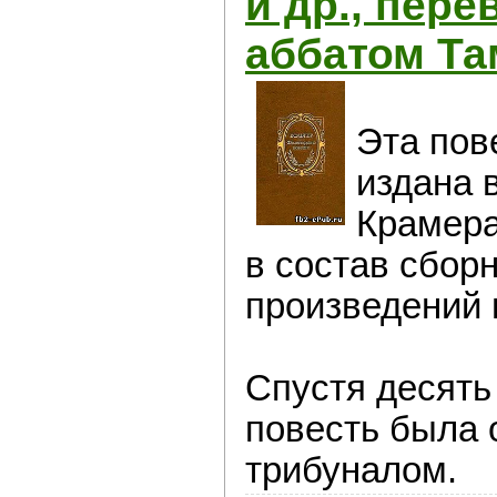
и др., пер
аббатом Т
Эта пов
издана 
Крамера
в состав сбор
произведений 
Спустя десять л
повесть была 
трибуналом.