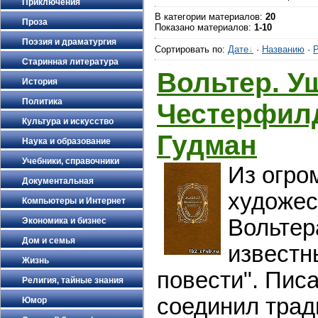
Приключения
В категории материалов
:
20
Проза
Показано материалов
:
1-10
Поэзия и драматургия
Сортировать по
:
Дате
·
Названию
·
Р
Старинная литература
Вольтер. У
История
Политика
Честерфилд
Культура и искусство
Гудман
Наука и образование
Учебники, справочники
Из огро
Документальная
художес
Компьютеры и Интернет
Вольтер
Экономика и бизнес
Дом и семья
известн
Жизнь
повести". Пис
Религия, тайные знания
соединил тра
Юмор