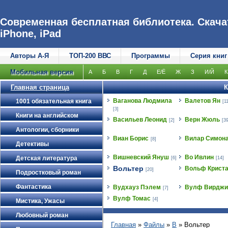
Современная бесплатная библиотека. Скачат
iPhone, iPad
Авторы А-Я
ТОП-200 ВВС
Программы
Серия книг
Мобильная версия
А
Б
В
Г
Д
Е/Ё
Ж
З
И/Й
К
Главная страница
К
Ваганова Людмила
Валетов Ян
1001 обязательная книга
[1
[3]
Книги на английском
Васильев Леонид
Верн Жюль
[2]
[39
Антологии, сборники
Виан Борис
Вилар Симон
[8]
Детективы
Вишневский Януш
Во Ивлин
Детская литература
[6]
[14]
Вольтер
Вольф Крист
[20]
Подростковый роман
Фантастика
Вудхауз Пэлем
Вулф Вирджи
[7]
Вулф Томас
[4]
Мистика, Ужасы
Любовный роман
Главная
»
Файлы
»
В
» Вольтер