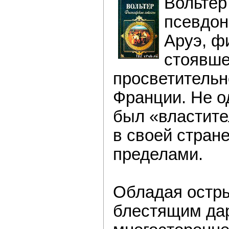
Вольтер
псевдон
Аруэ, ф
стоявше
просветительн
Франции. Не о
был «властите
в своей стране
пределами.
Обладая остр
блестящим дар