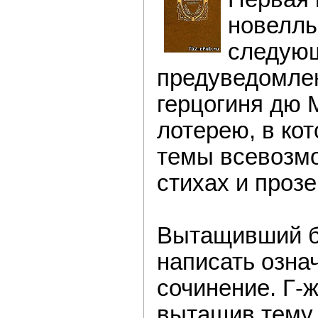
новеллы
следую
предуведомле
герцогиня дю 
лотерею, в ко
темы всевозмо
стихах и прозе
Вытащивший б
написать озна
сочинение. Г-
вытащив тему