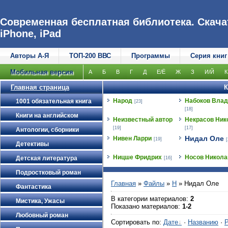
Современная бесплатная библиотека. Скачат
iPhone, iPad
Авторы А-Я
ТОП-200 ВВС
Программы
Серия книг
Мобильная версия
А
Б
В
Г
Д
Е/Ё
Ж
З
И/Й
К
Главная страница
К
Народ
Набоков Вла
1001 обязательная книга
[23]
[18]
Книги на английском
Неизвестный автор
Некрасов Ник
[19]
[17]
Антологии, сборники
Нидал Оле
Нивен Ларри
[19]
[
Детективы
Ницше Фридрих
Носов Никола
Детская литература
[16]
Подростковый роман
Главная
»
Файлы
»
Н
» Нидал Оле
Фантастика
В категории материалов
:
2
Мистика, Ужасы
Показано материалов
:
1-2
Любовный роман
Сортировать по
:
Дате
·
Названию
·
Р