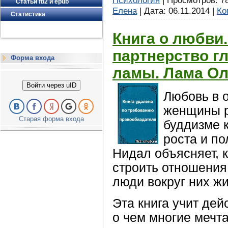
Статьи fb2 и epub
Елена
| Дата:
06.11.2014
|
Ко
Статистика
Книга о любви
партнерство г
Форма входа
ламы. Лама Ол
Войти через uID
Любовь в 
женщины р
Старая форма входа
буддизме 
роста и п
Нидал объясняет, 
строить отношения,
люди вокруг них ж
Эта книга учит дей
о чем многие мечт