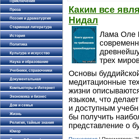
Приключения
Каким все явл
Проза
Нидал
Поэзия и драматургия
Старинная литература
Лама Оле 
История
современн
Политика
древнейшу
Культура и искусство
трех миро
Наука и образование
Учебники, справочники
Основы буддийско
Документальная
медитационные тех
Компьютеры и Интернет
жизни описываютс
Экономика и бизнес
языком, что делает
Дом и семья
и доступным учебни
Жизнь
бы получить наибо
Религия, тайные знания
представление о б
Юмор
Психология
| Просмотров: 78