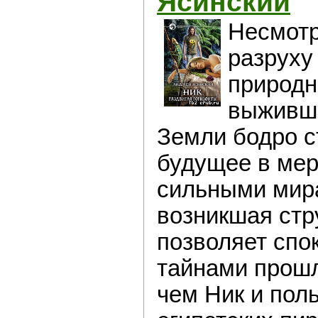
Ясинский
Несмотр
разруху
природн
выживш
Земли бодро с
будущее в мер
сильными мира
возникшая стр
позволяет спо
тайнами прошл
чем Ник и пол