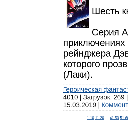
Шесть к
Серия А
приключениях 
рейнджера Дэв
которого проз
(Лаки).
Героическая фантас
4010 | Загрузок: 269
15.03.2019
|
Коммент
1-10
11-20
...
41-50
51-6