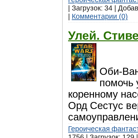
| Загрузок: 34 | Доба
|
Комментарии (0)
Улей. Стив
Оби-Ван
помочь 
коренному на
Орд Сестус ве
самоуправлен
Героическая фантас
1756 | Загрузок: 129