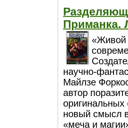
Разделяющ
Приманка. 
«Живой 
совреме
Создате
научно-фантас
Майлзе Форкос
автор поразит
оригинальных 
новый смысл в
«меча и магии