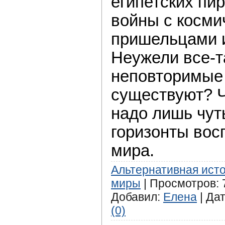
египетских пир
войны с косми
пришельцами 
Неужели все-т
неповторимые
существуют? Ч
надо лишь чут
горизонты вос
мира.
Альтернативная ист
миры
| Просмотров: 7
Добавил:
Елена
| Да
(0)