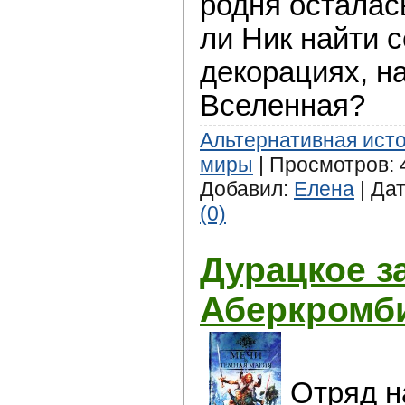
родня осталас
ли Ник найти 
декорациях, н
Вселенная?
Альтернативная ист
миры
| Просмотров: 4
Добавил:
Елена
| Да
(0)
Дурацкое з
Аберкромб
Отряд н