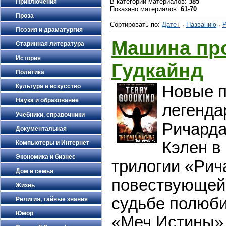
В категории материалов
:
385
Приключения
Показано материалов
:
61-70
Проза
Сортировать по
:
Дате
·
Названию
·
Р
Поэзия и драматургия
Машина про
Старинная литература
История
Гудкайнд
Политика
Новые 
Культура и искусство
Наука и образование
легенда
Учебники, справочники
Ричарда
Документальная
Кэлен в
Компьютеры и Интернет
Экономика и бизнес
трилогии «Рич
Дом и семья
повествующей
Жизнь
судьбе полюби
Религия, тайные знания
Юмор
«Меч Истины»