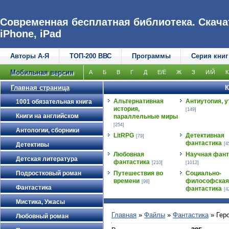
Современная бесплатная библиотека. Скачат
iPhone, iPad
Авторы А-Я
ТОП-200 ВВС
Программы
Серия книг
Мобильная версия
А
Б
В
Г
Д
Е/Ё
Ж
З
И/Й
К
Главная страница
К
Альтернативная
Антиутопия, у
1001 обязательная книга
история,
[149]
Книги на английском
параллельные миры
[254]
Антологии, сборники
LitRPG
Детективная
[79]
фантастика
Детективы
[4
Любовная
Научная фант
Детская литература
фантастика
[210]
[1012]
Подростковый роман
Путешествия во
Социально-
времени
философская
[98]
Фантастика
фантастика
[4
Мистика, Ужасы
Главная
»
Файлы
»
Фантастика
» Гер
Любовный роман