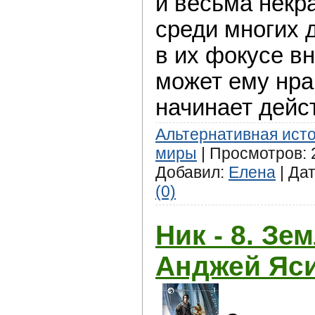
и весьма некр
среди многих 
в их фокусе вн
может ему нра
начинает дейс
Альтернативная ист
миры
| Просмотров: 2
Добавил:
Елена
| Да
(0)
Ник - 8. Зе
Анджей Яс