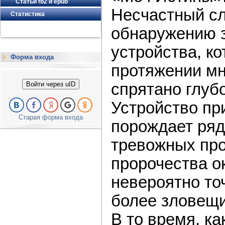
Статьи fb2 и epub
Несчастный сл
Статистика
обнаружению з
устройства, ко
Форма входа
протяжении мн
спрятано глуб
Войти через uID
Устройство пр
Старая форма входа
порождает ряд
тревожных про
пророчества о
невероятно то
более зловещ
В то время, ка