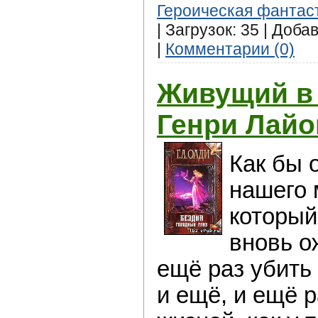
Героическая фантас
| Загрузок: 35 | Доба
|
Комментарии (0)
Живущий в 
Генри Лайо
Как бы 
нашего 
который
вновь о
ещё раз убить 
и ещё, и ещё ра