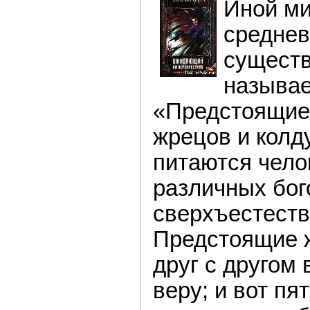
Иной ми
среднев
существ
называ
«Предстоящие»
жрецов и колд
питаются чело
различных бого
сверхъестеств
Предстоящие ж
друг с другом
веру; и вот пя