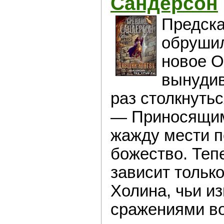
Сандерсон
Предска
обрушил
новое О
вынудив
раз столкнуть
— Приносящим
жажду мести п
божество. Теп
зависит тольк
Холина, чьи и
сражениями во