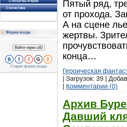
Пятый ряд, тр
Статьи fb2 и epub
Статистика
от прохода. З
А на сцене ль
Форма входа
жертвы. Зрите
прочувствоват
Войти через uID
конца…
Старая форма входа
Героическая фантас
| Загрузок: 39 | Доба
|
Комментарии (0)
Архив Буре
Давший кля