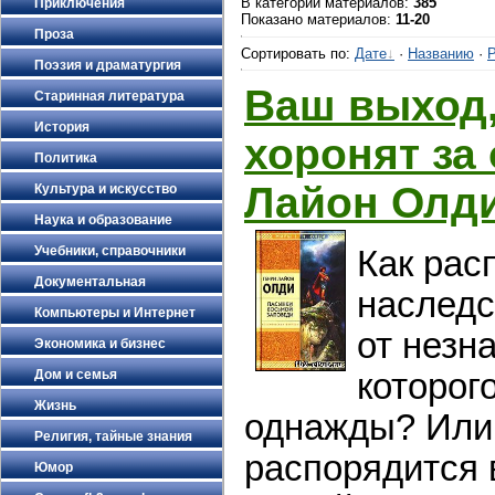
В категории материалов
:
385
Приключения
Показано материалов
:
11-20
Проза
Сортировать по
:
Дате
·
Названию
·
Р
Поэзия и драматургия
Ваш выход,
Старинная литература
История
хоронят за
Политика
Лайон Олд
Культура и искусство
Наука и образование
Учебники, справочники
Как рас
Документальная
наследс
Компьютеры и Интернет
от незн
Экономика и бизнес
Дом и семья
которог
Жизнь
однажды? Или 
Религия, тайные знания
распорядится 
Юмор