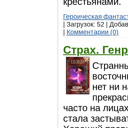
крестьянами.
Героическая фантас
| Загрузок: 52 | Доба
|
Комментарии (0)
Страх. Ген
Странн
восточн
нет ни н
прекрас
часто на лиц
стала застыва