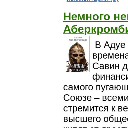
Немного не
Аберкромб
В Адуе 
времена
Савин д
финанси
самого пугающ
Союзе – всеми
стремится к в
высшего обще