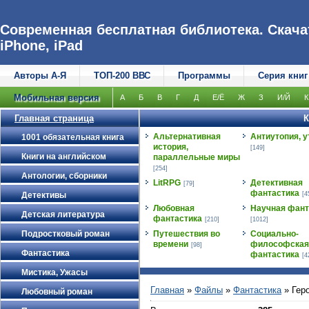
Современная бесплатная библиотека. Скачат
iPhone, iPad
Авторы А-Я
ТОП-200 ВВС
Программы
Серия книг
Мобильная версия
А
Б
В
Г
Д
Е/Ё
Ж
З
И/Й
К
Главная страница
К
Альтернативная
Антиутопия, у
1001 обязательная книга
история,
[149]
Книги на английском
параллельные миры
[254]
Антологии, сборники
LitRPG
Детективная
[79]
фантастика
Детективы
[4
Любовная
Научная фант
Детская литература
фантастика
[210]
[1012]
Подростковый роман
Путешествия во
Социально-
времени
философская
[98]
Фантастика
фантастика
[4
Мистика, Ужасы
Главная
»
Файлы
»
Фантастика
» Гер
Любовный роман