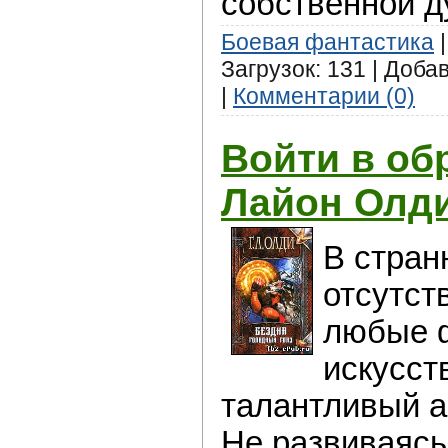
собственной д
Боевая фантастика
|
Загрузок: 131 | Доба
|
Комментарии (0)
Войти в об
Лайон Олд
В стран
отсутст
любые 
искусст
талантливый а
Не развиваясь