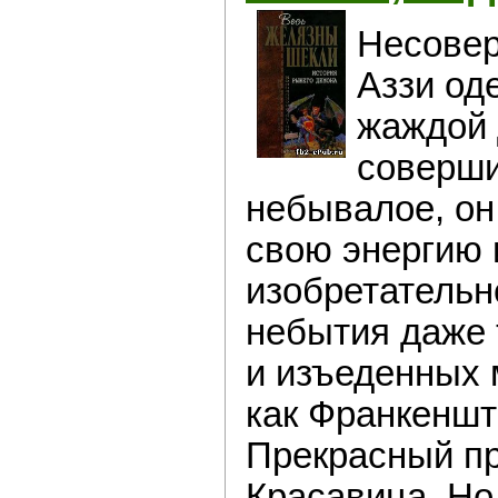
Несове
Аззи од
жаждой 
соверши
небывалое, он
свою энергию 
изобретательн
небытия даже
и изъеденных 
как Франкеншт
Прекрасный п
Красавица. Но