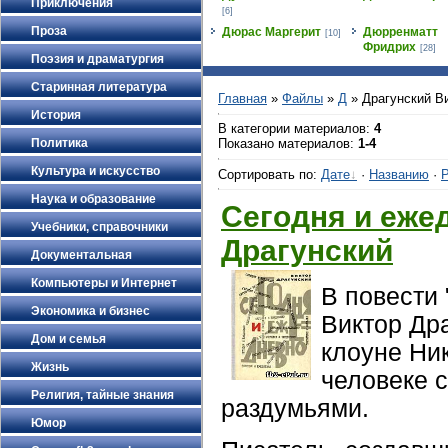
Приключения
[6]
Проза
Дюрас Маргерит
Дюрренматт
[10]
Фридрих
[28]
Поэзия и драматургия
Старинная литература
Главная
»
Файлы
»
Д
» Драгунский В
История
В категории материалов
:
4
Политика
Показано материалов
:
1-4
Культура и искусство
Сортировать по
:
Дате
·
Названию
·
Р
Наука и образование
Сегодня и еже
Учебники, справочники
Драгунский
Документальная
Компьютеры и Интернет
В повести
Экономика и бизнес
Виктор Др
Дом и семья
клоуне Ни
Жизнь
человеке с
Религия, тайные знания
раздумьями.
Юмор