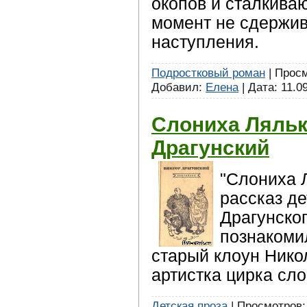
окопов и сталкиваю
момент не сдержив
наступления.
Подростковый роман
| Просм
Добавил:
Елена
| Дата:
11.0
Слониха Ляльк
Драгунский
"Слониха Л
рассказ де
Драгунског
познакоми
старый клоун Нико
артистка цирка сл
Детская проза
| Просмотров: 