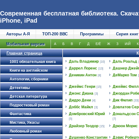
Современная бесплатная библиотека. Скачат
iPhone, iPad
Авторы А-Я
ТОП-200 ВВС
Программы
Серия книг
Мобильная версия
А
Б
В
Г
Д
Е/Ё
Ж
З
И/Й
К
Главная страница
К
Даль Владимир
Даль Роальд
1001 обязательная книга
[10]
Даррел Лоренс
Дашнер Джей
[13]
Книги на английском
Деникин Антон
ДеМарко Том
[8]
Антологии, сборники
Джеймс Генри
Джеймс Филл
[15]
Детективы
Джонс Диана
Джордан Робе
[3]
Детская литература
Дидро Дени
Дик Филип
[4]
[33]
Подростковый роман
Доббс Майкл
Довлатов Сер
[3]
Фантастика
Домбровский Юрий
Дональдсон С
[5]
[7]
Мистика, Ужасы
Драйзер Теодор
Дрюон Морис
[15]
Любовный роман
Душенко Константин
Дэвис Роберт