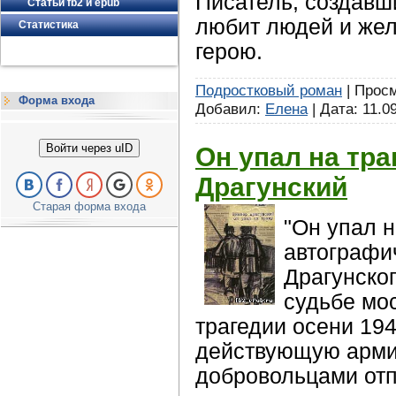
Писатель, создавши
Статьи fb2 и epub
любит людей и жел
Статистика
герою.
Подростковый роман
| Просм
Форма входа
Добавил:
Елена
| Дата:
11.0
Войти через uID
Он упал на тр
Драгунский
Старая форма входа
"Он упал н
автографи
Драгунско
судьбе мос
трагедии осени 194
действующую арми
добровольцами отп