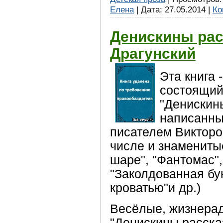
Елена
| Дата:
27.05.2014
|
Ко
Денискины рас
Драгунский
Эта книга 
состоящий
"Денискины
написанны
писателем Викторо
числе и знамениты
шаре", "Фантомас",
"Заколдованная бук
кроватью"и др.)
Весёлые, жизнерад
"Денискины расска