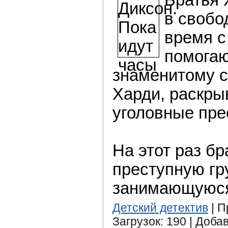
в свобо
время с
помогаю
знаменитому 
Харди, раскры
уголовные пре
На этот раз б
преступную гр
занимающуюся 
Детский детектив
| П
Загрузок: 190 | Доба