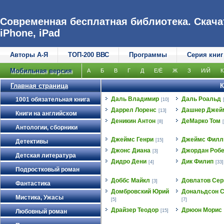
Современная бесплатная библиотека. Скачат
iPhone, iPad
Авторы А-Я
ТОП-200 ВВС
Программы
Серия книг
Мобильная версия
А
Б
В
Г
Д
Е/Ё
Ж
З
И/Й
К
Главная страница
К
Даль Владимир
Даль Роальд
1001 обязательная книга
[10]
Даррел Лоренс
Дашнер Джей
[13]
Книги на английском
Деникин Антон
ДеМарко Том
[8]
Антологии, сборники
Джеймс Генри
Джеймс Филл
[15]
Детективы
Джонс Диана
Джордан Робе
[3]
Детская литература
Дидро Дени
Дик Филип
[4]
[33]
Подростковый роман
Доббс Майкл
Довлатов Сер
[3]
Фантастика
Домбровский Юрий
Дональдсон С
Мистика, Ужасы
[5]
[7]
Драйзер Теодор
Дрюон Морис
Любовный роман
[15]