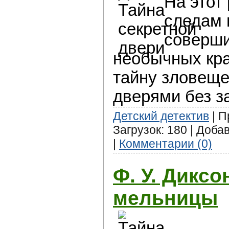
На этот 
следам 
соверш
необычных кра
тайну зловеще
дверями без з
Детский детектив
| П
Загрузок: 180 | Доба
|
Комментарии (0)
Ф. У. Диксо
мельницы