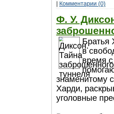
|
Комментарии (0)
Ф. У. Диксо
заброшенно
Братья 
в свобо
время с
помогаю
знаменитому 
Харди, раскры
уголовные пре