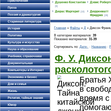
Приключения
Душенко Константин
Дэвис Роберт
[6]
Проза
Дюрас Маргерит
Дюрренматт
[10]
Поэзия и драматургия
Фридрих
[28]
Старинная литература
Главная
»
Файлы
»
Д
» Диксон Франк
История
В категории материалов
:
39
Политика
Показано материалов
:
31-39
Культура и искусство
Сортировать по
:
Дате
·
Названию
·
Р
Наука и образование
Ф. У. Диксо
Учебники, справочники
Документальная
расколотог
Компьютеры и Интернет
Братья 
Экономика и бизнес
Дом и семья
в свобо
Жизнь
время с
Религия, тайные знания
помогаю
Юмор