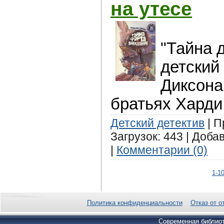
на утесе
"Тайна д
детский
Диксона
братьях Харди
Детский детектив
| П
Загрузок: 443 | Доба
|
Комментарии (0)
1-1
Политика конфиденциальности
Отказ от о
Современная библиот