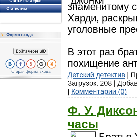
Статьи fb2 и epub
знаменитому 
Статистика
Харди, раскры
уголовные пре
Форма входа
В этот раз бр
Войти через uID
похищение ант
Старая форма входа
Детский детектив
| П
Загрузок: 208 | Доба
|
Комментарии (0)
Ф. У. Диксо
часы
Братья 