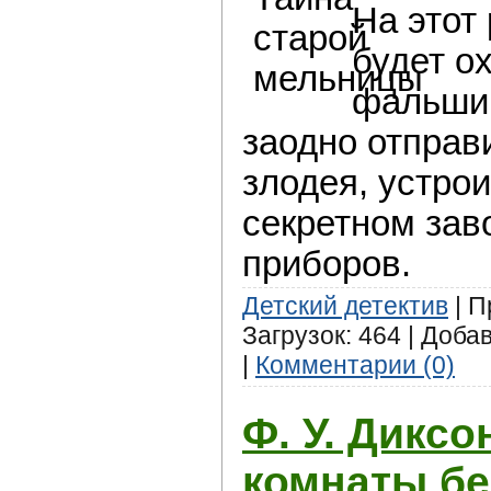
На этот
будет о
фальши
заодно отправ
злодея, устро
секретном зав
приборов.
Детский детектив
| П
Загрузок: 464 | Доба
|
Комментарии (0)
Ф. У. Диксо
комнаты бе