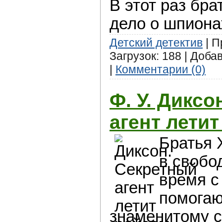
В этот раз бр
дело о шпиона
Детский детектив
| П
Загрузок: 188 | Доба
|
Комментарии (0)
Ф. У. Диксо
агент лети
Братья 
в свобо
время с
помогаю
знаменитому 