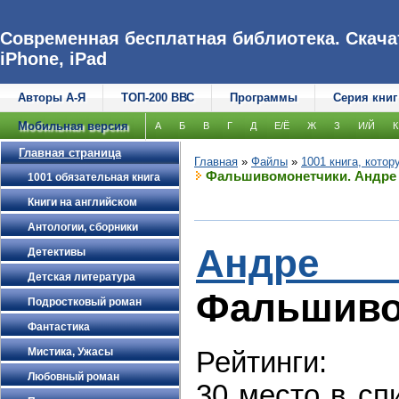
Современная бесплатная библиотека. Скачат
iPhone, iPad
Авторы А-Я
ТОП-200 ВВС
Программы
Серия книг
Мобильная версия
А
Б
В
Г
Д
Е/Ё
Ж
З
И/Й
К
Главная страница
Главная
»
Файлы
»
1001 книга, кото
Фальшивомонетчики. Андре
1001 обязательная книга
Книги на английском
Антологии, сборники
Ан
Детективы
Детская литература
Фальшиво
Подростковый роман
Фантастика
Мистика, Ужасы
Рейтинги:
Любовный роман
30 место в сп