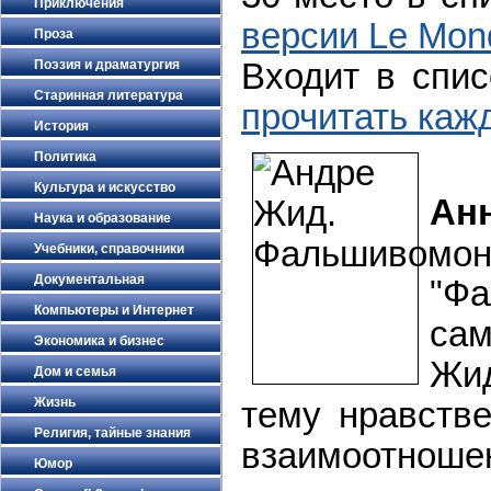
Приключения
версии Le Mon
Проза
Входит в спис
Поэзия и драматургия
Старинная литература
прочитать каж
История
Политика
Культура и искусство
Ан
Наука и образование
Учебники, справочники
Документальная
"Ф
Компьютеры и Интернет
са
Экономика и бизнес
Жид
Дом и семья
Жизнь
тему нравстве
Религия, тайные знания
взаимоотноше
Юмор