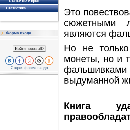
Статьи fb2 и epub
Статистика
Это повествов
сюжетными л
являются фал
Форма входа
Но не только
Войти через uID
монеты, но и 
фальшивками
Старая форма входа
выдуманной жи
Книга уд
правообладате