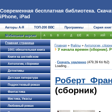
Современная бесплатная библиотека. Скачат
iPhone, iPad
Авторы А-Я
ТОП-200 ВВС
Программы
Серия книг
Мобильная версия
А
Б
В
Г
Д
Е/Ё
Ж
З
И/Й
К
Главная страница
Главная
»
Файлы
»
Антологии, сборн
У начала времен (сборник). 
1001 обязательная книга
Книги на английском
·
Скачать удаленно
(479,39 Кб fb2)
Антологии, сборники
Loading...
Детективы
Роберт Фран
Детская литература
Подростковый роман
(сборник)
Фантастика
Мистика, Ужасы
Любовный роман