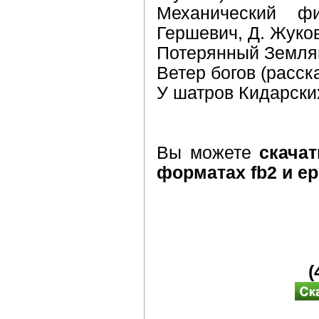
Механический фи
Гершевич, Д. Жуко
Потерянный Землян
Ветер богов (расск
У шатров Кидарских
Вы можете
скачат
форматах fb2 и e
(