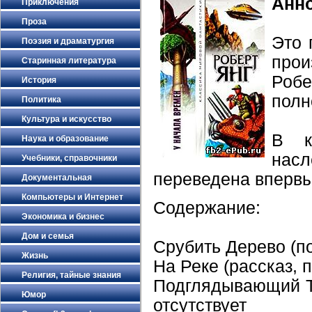
Анн
Приключения
Проза
Это 
Поэзия и драматургия
про
Старинная литература
Робе
История
полн
Политика
Культура и искусство
В к
Наука и образование
насл
Учебники, справочники
переведена впервы
Документальная
Компьютеры и Интернет
Содержание:
Экономика и бизнес
Дом и семья
Срубить Дерево (п
Жизнь
На Реке (рассказ, 
Религия, тайные знания
Подглядывающий То
Юмор
отсутствует