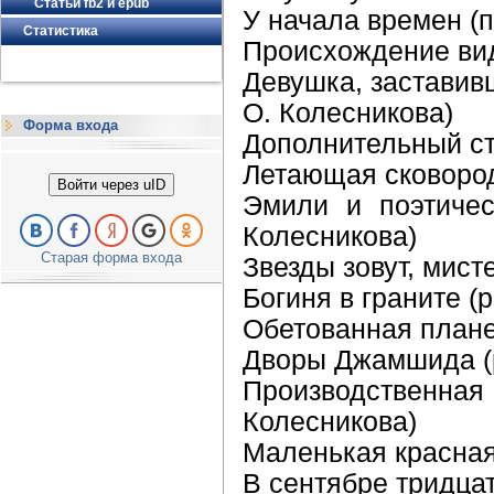
Статьи fb2 и epub
У начала времен (п
Статистика
Происхождение вид
Девушка, заставив
О. Колесникова)
Форма входа
Дополнительный ст
Летающая сковород
Войти через uID
Эмили и поэтичес
Колесникова)
Старая форма входа
Звезды зовут, мист
Богиня в граните (
Обетованная планет
Дворы Джамшида (р
Производственн
Колесникова)
Маленькая красная
В сентябре тридцат