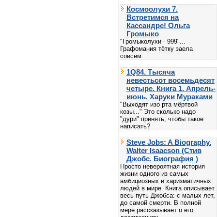
Космоолухи 7.
Встретимся на
Кассандре! Ольга
Громыко
"Громыколухи - 999"...
Графомания тётку заела
совсем.
1Q84. Тысяча
невестьсот восемьдесят
четыре. Книга 1. Апрель-
июнь. Харуки Мураками
"Выходят изо рта мёртвой
козы..." Это сколько надо
"дури" принять, чтобы такое
написать?
Steve Jobs: A Biography.
Walter Isaacson (Стив
Джобс. Биография )
Просто невероятная история
жизни одного из самых
амбициозных и харизматичных
людей в мире. Книга описывает
весь путь Джобса: с малых лет,
до самой смерти. В полной
мере рассказывает о его