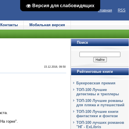
Версия для слабовидящих
Версия для слабовидящих
Главная
RSS
Контакты
Мобильная версия
Поиск
15.12.2016, 09:50
Рейтинговые книги
Букеровская премия
ТОП-100 Лучшие
детективы и триллеры
ТОП-100 Лучшие романы
для пляжа и путешествий
ТОП-100 Лучшие книги
аста.
фантастики и фэнтези
На горке".
ТОП-100 лучших романов
"НГ - ExLibris