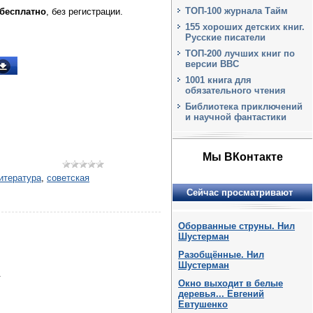
ТОП-100 журнала Тайм
 бесплатно
, без регистрации.
155 хороших детских книг.
Русские писатели
ТОП-200 лучших книг по
версии BBC
1001 книга для
обязательного чтения
Библиотека приключений
и научной фантастики
Мы ВКонтакте
итература
,
советская
Сейчас просматривают
Оборванные струны. Нил
Шустерман
Разобщённые. Нил
Шустерман
.
Окно выходит в белые
деревья... Евгений
Евтушенко