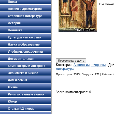
Проза
Вы може
Поэзия и драматургия
Старинная литература
История
Политика
Культура и искусство
Наука и образование
Учебники, справочники
Документальная
Категория
:
Антологии, сборники
|
До
Компьютеры и Интернет
литература
Экономика и бизнес
Просмотров
:
3373
|
Загрузок
:
271
|
Рейтинг
:
Дом и семья
Жизнь
Всего комментариев
:
0
Религия, тайные знания
Юмор
Статьи fb2 и epub