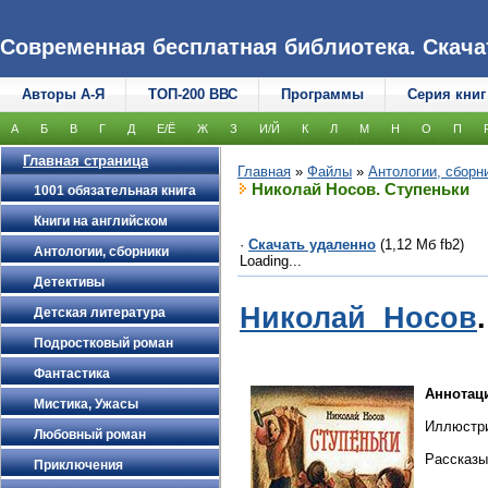
Современная бесплатная библиотека. Скачать
Авторы А-Я
ТОП-200 ВВС
Программы
Серия книг
А
Б
В
Г
Д
Е/Ё
Ж
З
И/Й
К
Л
М
Н
О
П
Главная страница
Главная
»
Файлы
»
Антологии, сборн
Николай Носов. Ступеньки
1001 обязательная книга
Книги на английском
·
Скачать удаленно
(1,12 Мб fb2)
Антологии, сборники
Loading...
Детективы
Николай Носов
Детская литература
Подростковый роман
Фантастика
Аннотац
Мистика, Ужасы
Иллюстри
Любовный роман
Рассказы:
Приключения