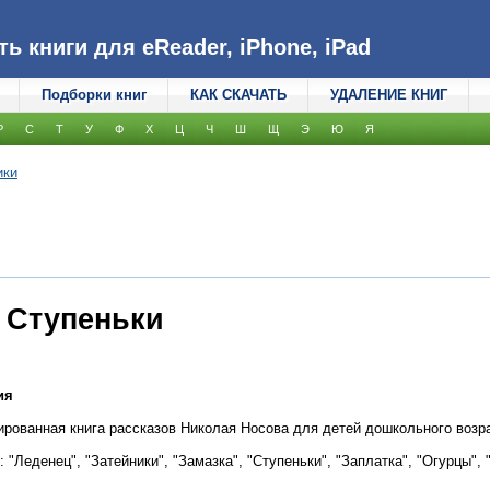
 книги для eReader, iPhone, iPad
Подборки книг
КАК СКАЧАТЬ
УДАЛЕНИЕ КНИГ
Р
С
Т
У
Ф
Х
Ц
Ч
Ш
Щ
Э
Ю
Я
ики
. Ступеньки
ия
рованная книга рассказов Николая Носова для детей дошкольного возр
 "Леденец", "Затейники", "Замазка", "Ступеньки", "Заплатка", "Огурцы", "