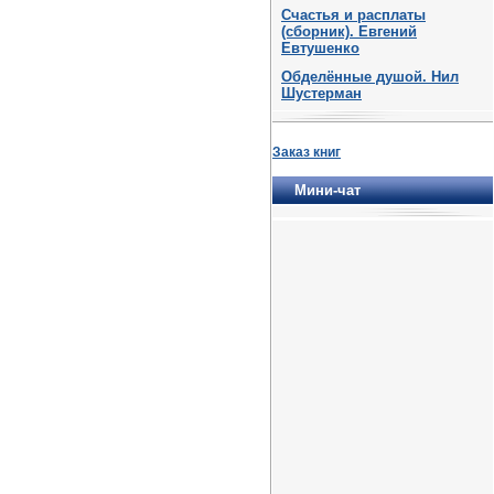
Счастья и расплаты
(сборник). Евгений
Евтушенко
Обделённые душой. Нил
Шустерман
Заказ книг
Мини-чат