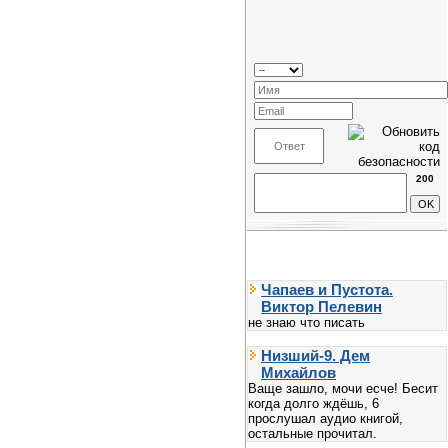
200
Чапаев и Пустота.
Виктор Пелевин
не знаю что писать
Низший-9. Дем
Михайлов
Ваще зашло, мочи есче! Бесит
когда долго ждёшь, 6
прослушал аудио книгой,
остальные прочитал.