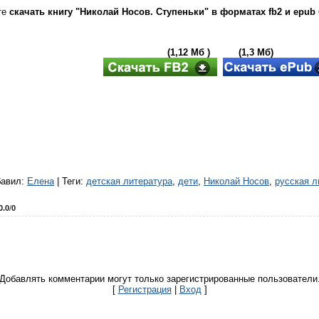
те
скачать книгу "Николай Носов. Ступеньки" в форматах fb2 и epub
(1,12 Мб ) (1,3 Мб)
бавил
:
Елена
|
Теги
:
детская литература
,
дети
,
Николай Носов
,
русская л
0.0
/
0
Добавлять комментарии могут только зарегистрированные пользователи
[
Регистрация
|
Вход
]