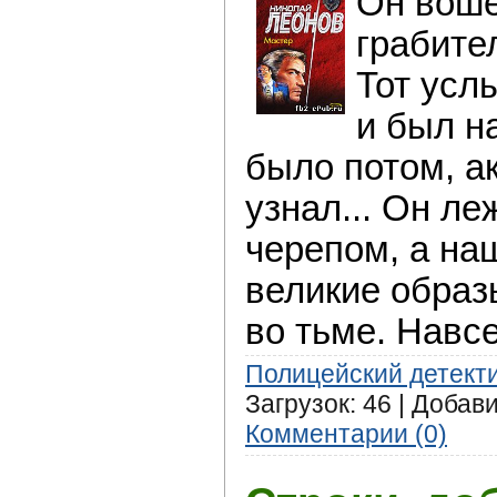
Он воше
грабите
Тот усл
и был на
было потом, ак
узнал... Он л
черепом, а на
великие образ
во тьме. Навсе
Полицейский детект
Загрузок: 46 | Добав
Комментарии (0)