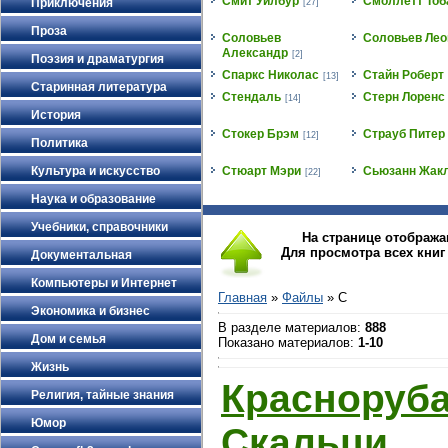
Смит Уилбур
Смоллетт Тоб
Приключения
[27]
Проза
Соловьев
Соловьев Лео
Александр
[2]
Поэзия и драматургия
Спаркс Николас
Стайн Роберт
[13]
Старинная литература
Стендаль
Стерн Лоренс
[14]
История
Стокер Брэм
Страуб Питер
[12]
Политика
Культура и искусство
Стюарт Мэри
Сьюзанн Жак
[22]
Наука и образование
Учебники, справочники
На странице отобража
Для просмотра всех кни
Документальная
Компьютеры и Интернет
Главная
»
Файлы
» С
Экономика и бизнес
В разделе материалов
:
888
Дом и семья
Показано материалов
:
1-10
Жизнь
Красноруб
Религия, тайные знания
Юмор
Скальци