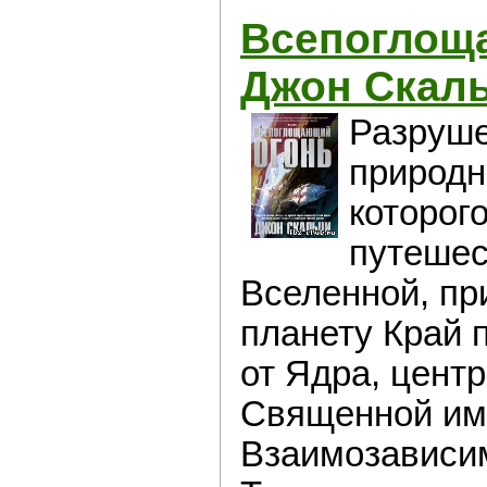
Всепоглощ
Джон Скал
Разруше
природн
которог
путешес
Вселенной, при
планету Край 
от Ядра, цент
Священной им
Взаимозависим