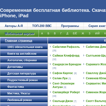
Современная бесплатная библиотека. Скачат
iPhone, iPad
Авторы А-Я
ТОП-200 ВВС
Программы
Серия книг
Мобильная версия
А
Б
В
Г
Д
Е/Ё
Ж
З
И/Й
К
Главная страница
К
Сабатини Рафаэль
Сабитова Дин
1001 обязательная книга
[35]
Книги на английском
Саймак Клиффорд
Салтыков-Ще
[32]
Антологии, сборники
Сандерсон Брендон
Сарамаго Жоз
Детективы
[35]
Сафон Карлос
Сваллоу Дже
Детская литература
[8]
Селин Луи
Семенов Юли
[5]
Подростковый роман
Сент-Экзюпери
Сервантес Ми
Фантастика
Антуан
[9]
Силверберг Роберт
Сименон Жор
Мистика, Ужасы
[16]
Любовный роман
Скальци Джон
Скотт Вальте
[7]