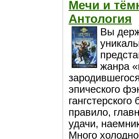
Мечи и тём
Антология
Вы держ
уникаль
предста
жанра «
зародившегося
эпического фэ
гангстерского 
правило, глав
удачи, наемни
Много холодно