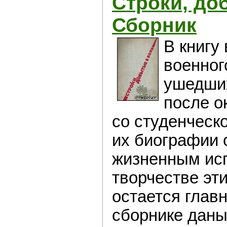
Строки, до
Сборник
В книгу
военног
ушедших
после о
со студенческ
их биографии 
жизненным исп
творчестве эт
остается главн
сборнике даны