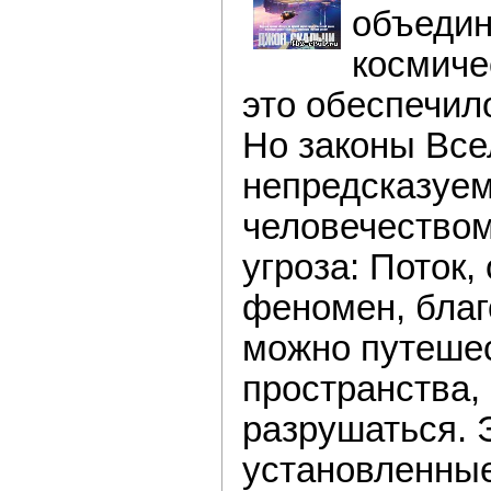
объедин
космиче
это обеспечил
Но законы Вс
непредсказуем
человечеством
угроза: Поток
феномен, благ
можно путешес
пространства,
разрушаться. Э
установленны