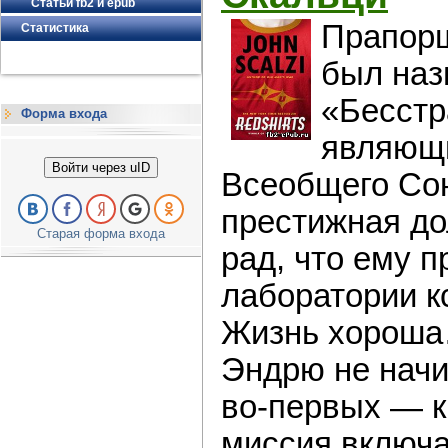
Статьи fb2 и epub
Прапор
Статистика
был наз
«Бесст
Форма входа
являющ
Войти через uID
Всеобщего Сою
престижная до
Старая форма входа
рад, что ему п
лаборатории к
Жизнь хороша…
Эндрю не начи
во-первых — 
миссия включа