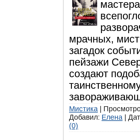
мастера
всепог
развора
мрачных, мист
загадок событ
пейзажи Севе
создают подо
таинственному
завораживающ
Мистика
| Просмотров
Добавил:
Елена
| Да
(0)