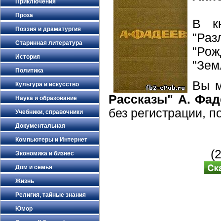
Приключения
Проза
В к
Поэзия и драматургия
"Ра
Старинная литература
"Рож
История
"Зем
Политика
Вы 
Культура и искусство
Рассказы" А. Фад
Наука и образование
без регистрации, 
Учебники, справочники
Документальная
Компьютеры и Интернет
(
Экономика и бизнес
Дом и семья
Жизнь
Религия, тайные знания
Юмор