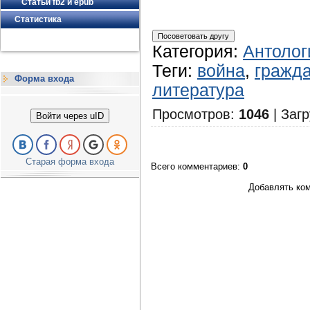
Статьи fb2 и epub
Статистика
Категория
:
Антолог
Теги
:
война
,
гражда
Форма входа
литература
Просмотров
:
1046
|
Загр
Войти через uID
Старая форма входа
Всего комментариев
:
0
Добавлять ком