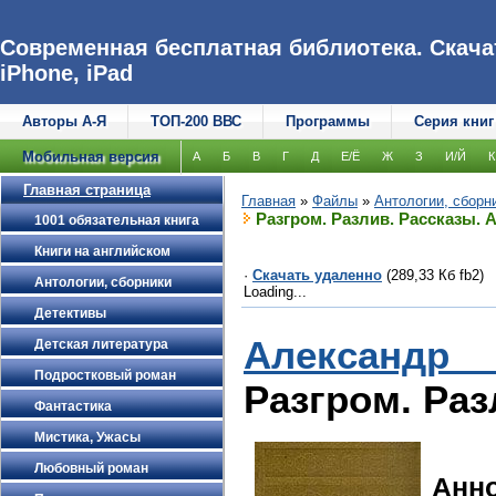
Современная бесплатная библиотека. Скачат
iPhone, iPad
Авторы А-Я
ТОП-200 ВВС
Программы
Серия книг
Мобильная версия
А
Б
В
Г
Д
Е/Ё
Ж
З
И/Й
К
Главная страница
Главная
»
Файлы
»
Антологии, сборн
Разгром. Разлив. Рассказы.
1001 обязательная книга
Книги на английском
·
Скачать удаленно
(289,33 Кб fb2)
Антологии, сборники
Loading...
Детективы
Александр
Детская литература
Подростковый роман
Разгром. Раз
Фантастика
Мистика, Ужасы
Любовный роман
Анн