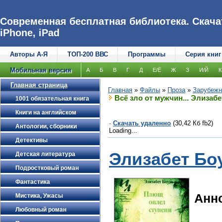
Современная бесплатная библиотека. Скачат
iPhone, iPad
Авторы А-Я
ТОП-200 ВВС
Программы
Серия книг
Мобильная версия
А
Б
В
Г
Д
Е/Ё
Ж
З
И/Й
К
Главная страница
Главная
»
Файлы
»
Проза
»
Зарубежн
Всё зло от мужчин... Элизаб
1001 обязательная книга
Книги на английском
·
Скачать удаленно
(30,42 Кб fb2)
Антологии, сборники
Loading...
Детективы
Элизабет Бо
Детская литература
Подростковый роман
Фантастика
Анн
Мистика, Ужасы
Любовный роман