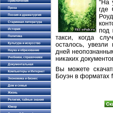
"На 
Приключения
где 
Проза
Роу
Поэзия и драматургия
конт
Старинная литература
под 
История
такси, когда слу
Политика
осталось, увезли
Культура и искусство
дней неопознанным
Наука и образование
никаких документов
Учебники, справочники
Документальная
Вы можете скачать
Компьютеры и Интернет
Боуэн в форматах f
Экономика и бизнес
Дом и семья
Жизнь
Религия, тайные знания
Юмор