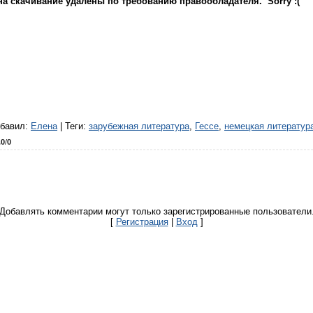
а скачивание удалены по требованию правообладателя. Sorry :(
бавил
:
Елена
|
Теги
:
зарубежная литература
,
Гессе
,
немецкая литератур
.0
/
0
Добавлять комментарии могут только зарегистрированные пользователи
[
Регистрация
|
Вход
]