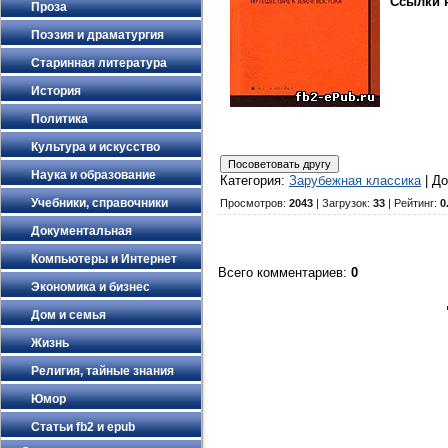
Ссылки н
Проза
Поэзия и драматургия
Старинная литература
История
Политика
Культура и искусство
Наука и образование
Категория
:
Зарубежная классика
|
До
Учебники, справочники
Просмотров
:
2043
|
Загрузок
:
33
|
Рейтинг
:
0
Документальная
Компьютеры и Интернет
Всего комментариев
:
0
Экономика и бизнес
Дом и семья
Жизнь
Религия, тайные знания
Юмор
Статьи fb2 и epub