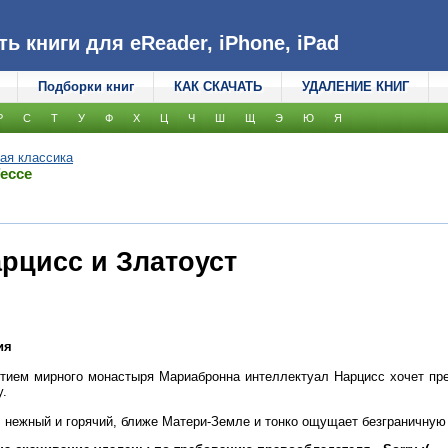
 книги для eReader, iPhone, iPad
Подборки книг
КАК СКАЧАТЬ
УДАЛЕНИЕ КНИГ
Р
С
Т
У
Ф
Х
Ц
Ч
Ш
Щ
Э
Ю
Я
ая классика
Гессе
арцисс и Златоуст
ия
тием мирного монастыря Мариабронна интеллектуал Нарцисс хочет пре
у.
, нежный и горячий, ближе Матери-Земле и тонко ощущает безграничную 