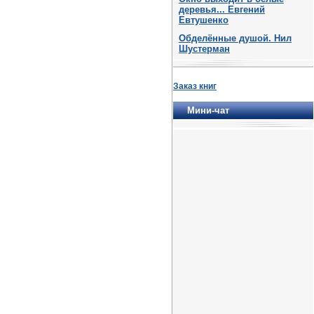
деревья... Евгений
Евтушенко
Обделённые душой. Нил
Шустерман
Заказ книг
Мини-чат