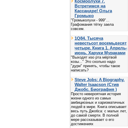
Космоолухи 7.
Встретимся на
Кассандре! Ольга
Громыко
"Громыколухи - 999"...
Графомания тётку заела
совсем.
1Q84. Тысяча
невестьсот восемьдесят
четыре. Книга 1. Апрель-
июнь. Харуки Мураками
"Выходят изо рта мёртвой
козы..." Это сколько надо
"дури" принять, чтобы такое
написать?
Steve Jobs: A Biography.
Walter Isaacson (Стив
Джобс. Биография )
Просто невероятная история
жизни одного из самых
амбициозных и харизматичных
людей в мире. Книга описывает
весь путь Джобса: с малых лет,
до самой смерти. В полной
мере рассказывает о его
достижениях