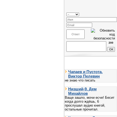
200
Чапаев и Пустота.
Виктор Пелевин
не знаю что писать
Низший-9. Дем
Михайлов
Ваще зашло, мочи есче! Бесит
когда долго ждёшь, 6
прослушал аудио книгой,
остальные прочитал.