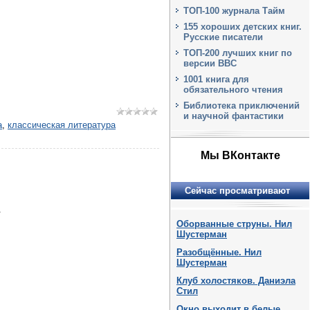
ТОП-100 журнала Тайм
155 хороших детских книг.
Русские писатели
ТОП-200 лучших книг по
версии BBC
1001 книга для
обязательного чтения
Библиотека приключений
и научной фантастики
а
,
классическая литература
Мы ВКонтакте
Сейчас просматривают
.
Оборванные струны. Нил
Шустерман
Разобщённые. Нил
Шустерман
Клуб холостяков. Даниэла
Стил
Окно выходит в белые