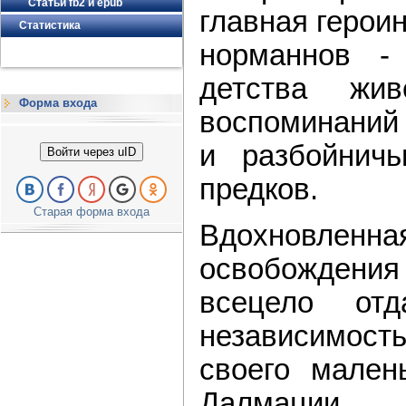
Статьи fb2 и epub
главная герои
Статистика
норманнов -
детства жи
Форма входа
воспоминаний 
и разбойничь
Войти через uID
предков.
Старая форма входа
Вдохновл
освобожден
всецело от
независимос
своего малень
Далмации.