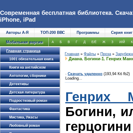
Современная бесплатная библиотека. Скачат
iPhone, iPad
Авторы А-Я
ТОП-200 ВВС
Программы
Серия книг
Мобильная версия
А
Б
В
Г
Д
Е/Ё
Ж
З
И/Й
К
Главная страница
Главная
»
Файлы
»
Проза
»
Зарубежн
Диана. Богини-1. Генрих Ман
1001 обязательная книга
Книги на английском
·
Скачать удаленно
(193,94 Кб fb2)
Антологии, сборники
Loading...
Детективы
Генрих 
Детская литература
Подростковый роман
Богини, и
Фантастика
Мистика, Ужасы
герцогини
Любовный роман