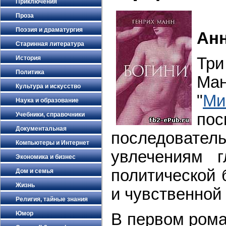
Приключения
Проза
Поэзия и драматургия
Ан
Старинная литература
История
Тр
Политика
Ма
Культура и искусство
"
Ми
Наука и образование
по
Учебники, справочники
Документальная
последовате
Компьютеры и Интернет
увлечениям 
Экономика и бизнес
политической 
Дом и семья
Жизнь
и чувственной 
Религия, тайные знания
Юмор
В первом рома