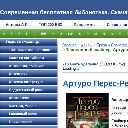
Современная бесплатная библиотека. Скачать
Авторы А-Я
ТОП-200 ВВС
Программы
Серия книг
А
Б
В
Г
Д
Е/Ё
Ж
З
И/Й
К
Л
М
Н
О
П
Главная страница
Главная
»
Файлы
»
Проза
»
Современ
Терпеливый снайпер. Артуро
1001 обязательная книга
Книги на английском
·
Скачать удаленно
(713,93 Кб fb2)
Антологии, сборники
Loading...
Детективы
Артуро Перес-Р
Детская литература
Подростковый роман
Фантастика
Аннотац
Мистика, Ужасы
Главный 
уверен, ч
Любовный роман
Снайпер н
Приключения
и Алехан