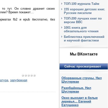
ТОП-100 журнала Тайм
 то тут. Он словно дразнит своих
155 хороших детских книг.
ителем? Время покажет…
Русские писатели
ТОП-200 лучших книг по
рматах fb2 и epub бесплатно, без
версии BBC
1001 книга для
обязательного чтения
Библиотека приключений
и научной фантастики
Мы ВКонтакте
Сейчас просматривают
Оборванные струны. Нил
ратура
,
зарубежная
Шустерман
Разобщённые. Нил
Шустерман
Окно выходит в белые
деревья... Евгений
Евтушенко