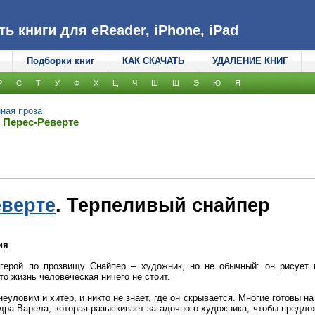
 книги для eReader, iPhone, iPad
Подборки книг
КАК СКАЧАТЬ
УДАЛЕНИЕ КНИГ
Р
С
Т
У
Ф
Х
Ц
Ч
Ш
Щ
Э
Ю
Я
ная проза
 Перес-Реверте
еверте
. Терпеливый снайпер
ия
герой по прозвищу Снайпер – художник, но не обычный: он рисует 
то жизнь человеческая ничего не стоит.
еуловим и хитер, и никто не знает, где он скрывается. Многие готовы на
дра Варела, которая разыскивает загадочного художника, чтобы предло