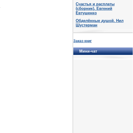
Счастья и расплаты
.
(сборник). Евгений
Евтушенко
Обделённые душой. Нил
Шустерман
Заказ книг
Мини-чат