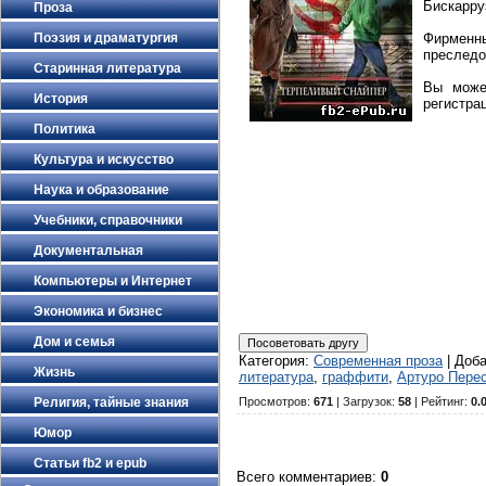
Бискарру
Проза
Фирменны
Поэзия и драматургия
преследо
Старинная литература
Вы может
История
регистра
Политика
Культура и искусство
Наука и образование
Учебники, справочники
Документальная
Компьютеры и Интернет
Экономика и бизнес
Дом и семья
Категория
:
Современная проза
|
Доб
Жизнь
литература
,
граффити
,
Артуро Пере
Религия, тайные знания
Просмотров
:
671
|
Загрузок
:
58
|
Рейтинг
:
0.
Юмор
Статьи fb2 и epub
Всего комментариев
:
0