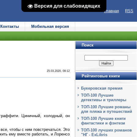
Версия для слабовидящих
Версия для слабовидящих
Главная
RSS
Контакты
Мобильная версия
Поиск
25.03.2020, 09:12
Рейтинговые книги
Букеровская премия
ТОП-100 Лучшие
детективы и триллеры
ТОП-100 Лучшие романы
для пляжа и путешествий
граффити. Циничный, холодный, он
ТОП-100 Лучшие книги
фантастики и фэнтези
 все, чтобы с ним повстречаться. Это
ТОП-100 лучших романов
жить ему вместе работать, и Лоренсо
"НГ - ExLibris