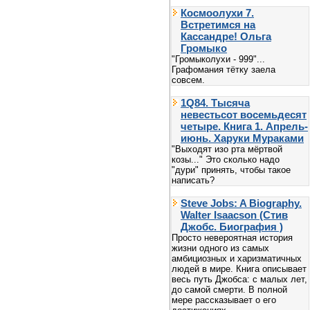
Космоолухи 7.
Встретимся на
Кассандре! Ольга
Громыко
"Громыколухи - 999"...
Графомания тётку заела
совсем.
1Q84. Тысяча
невестьсот восемьдесят
четыре. Книга 1. Апрель-
июнь. Харуки Мураками
"Выходят изо рта мёртвой
козы..." Это сколько надо
"дури" принять, чтобы такое
написать?
Steve Jobs: A Biography.
Walter Isaacson (Стив
Джобс. Биография )
Просто невероятная история
жизни одного из самых
амбициозных и харизматичных
людей в мире. Книга описывает
весь путь Джобса: с малых лет,
до самой смерти. В полной
мере рассказывает о его