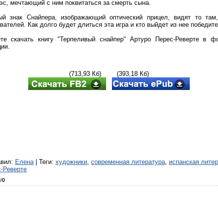
эс, мечтающий с ним поквитаться за смерть сына.
й знак Снайпера, изображающий оптический прицел, видят то там,
вателей. Как долго будет длиться эта игра и кто выйдет из нее побед
е скачать книгу "Терпеливый снайпер" Артуро Перес-Реверте в фо
ции.
(713,93 Кб) (393,18 Кб)
авил
:
Елена
|
Теги
:
художники
,
современная литература
,
испанская лите
с-Реверте
0
/
0