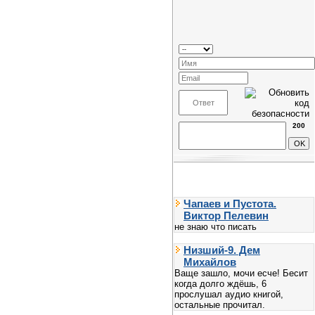
200
Чапаев и Пустота.
Виктор Пелевин
не знаю что писать
Низший-9. Дем
Михайлов
Ваще зашло, мочи есче! Бесит
когда долго ждёшь, 6
прослушал аудио книгой,
остальные прочитал.