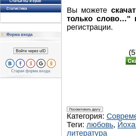
Статьи fb2 и epub
Вы можете
скача
Статистика
только слово…" 
регистрации.
Форма входа
(
Войти через uID
Старая форма входа
Категория
:
Совреме
Теги
:
любовь
,
Йоха
литература