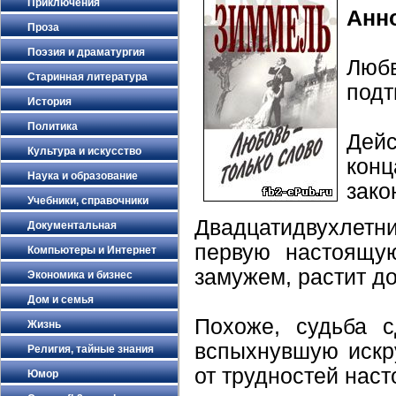
Приключения
Анн
Проза
Поэзия и драматургия
Люб
Старинная литература
подт
История
Политика
Дейс
Культура и искусство
кон
Наука и образование
зако
Учебники, справочники
Двадцатидвухлет
Документальная
первую настоящу
Компьютеры и Интернет
замужем, растит до
Экономика и бизнес
Дом и семья
Похоже, судьба с
Жизнь
вспыхнувшую искру
Религия, тайные знания
от трудностей нас
Юмор