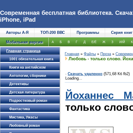
Современная бесплатная библиотека. Скачат
iPhone, iPad
Авторы А-Я
ТОП-200 ВВС
Программы
Серия книг
Мобильная версия
А
Б
В
Г
Д
Е/Ё
Ж
З
И/Й
К
Главная страница
Главная
»
Файлы
»
Проза
»
Современ
Любовь - только слово. Йох
1001 обязательная книга
Книги на английском
·
Скачать удаленно
(571,68 Кб fb2)
Антологии, сборники
Loading...
Детективы
Йоханнес М
Детская литература
Подростковый роман
только слов
Фантастика
Мистика, Ужасы
Любовный роман