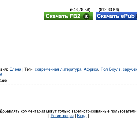
(643,78 Кб) (812,33 Кб)
авил
:
Елена
|
Теги
:
современная литература
,
Африка
,
Пол Боулз
,
зарубе
я
0.0
/
0
Добавлять комментарии могут только зарегистрированные пользователи
[
Регистрация
|
Вход
]