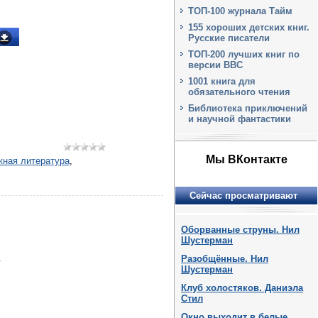
ТОП-100 журнала Тайм
155 хороших детских книг.
Русские писатели
ТОП-200 лучших книг по
версии BBC
1001 книга для
обязательного чтения
Библиотека приключений
и научной фантастики
Мы ВКонтакте
жная литература
,
Сейчас просматривают
Оборванные струны. Нил
Шустерман
.
Разобщённые. Нил
Шустерман
Клуб холостяков. Даниэла
Стил
Окно выходит в белые