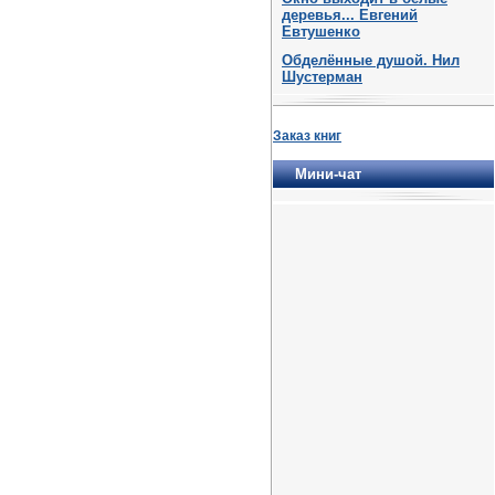
деревья... Евгений
Евтушенко
Обделённые душой. Нил
Шустерман
Заказ книг
Мини-чат