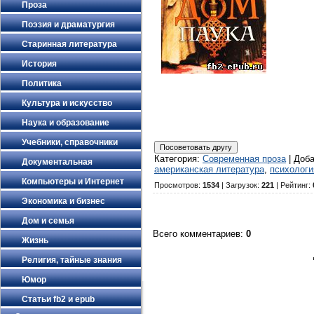
Проза
Поэзия и драматургия
Старинная литература
История
Политика
Культура и искусство
Наука и образование
Учебники, справочники
Категория
:
Современная проза
|
Доб
Документальная
американская литература
,
психологи
Компьютеры и Интернет
Просмотров
:
1534
|
Загрузок
:
221
|
Рейтинг
:
Экономика и бизнес
Дом и семья
Всего комментариев
:
0
Жизнь
Религия, тайные знания
Юмор
Статьи fb2 и epub