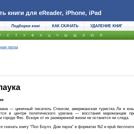
 книги для eReader, iPhone, iPad
Подборки книг
КАК СКАЧАТЬ
УДАЛЕНИЕ КНИГ
Р
С
Т
У
Ф
Х
Ц
Ч
Ш
Щ
Э
Ю
Я
ная проза
паука
ия
мана — циничный писатель Стенхэм, американская туристка Ли и юн
ются в центре политического урагана — восстания марокканцев пр
м городе Фес. Вскоре от их размеренной жизни не останется ни следа.
е скачать книгу "Пол Боулз. Дом паука" в форматах fb2 и epub бесплатно