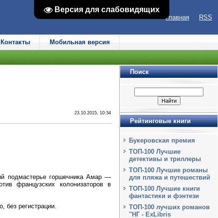
Версия для слабовидящих
Версия для слабовидящих
Главная
RSS
Контакты
Мобильная версия
Поиск
23.10.2015, 10:34
Рейтинговые книги
Букеровская премия
ТОП-100 Лучшие
детективы и триллеры
ТОП-100 Лучшие романы
ый подмастерье горшечника Амар —
для пляжа и путешествий
отив французских колонизаторов в
ТОП-100 Лучшие книги
фантастики и фэнтези
, без регистрации.
ТОП-100 лучших романов
"НГ - ExLibris