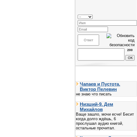
200
Чапаев и Пустота.
Виктор Пелевин
не знаю что писать
Низший-9. Дем
Михайлов
Ваще зашло, мочи есче! Бесит
когда долго ждёшь, 6
прослушал аудио книгой,
остальные прочитал.