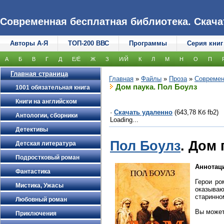
Современная бесплатная библиотека. Скачать
Авторы А-Я
ТОП-200 ВВС
Программы
Серия книг
А
Б
В
Г
Д
Е/Ё
Ж
З
И/Й
К
Л
М
Н
О
П
Главная страница
Главная
»
Файлы
»
Проза
»
Современ
Дом паука. Пол Боулз
1001 обязательная книга
Книги на английском
·
Скачать удаленно
(643,78 Кб fb2)
Антологии, сборники
Loading...
Детективы
Пол Боулз
. Дом 
Детская литература
Подростковый роман
Аннотац
Фантастика
Герои ро
Мистика, Ужасы
оказыва
старинно
Любовный роман
Вы может
Приключения