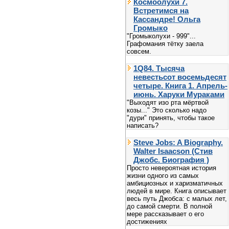
Космоолухи 7.
Встретимся на
Кассандре! Ольга
Громыко
"Громыколухи - 999"...
Графомания тётку заела
совсем.
1Q84. Тысяча
невестьсот восемьдесят
четыре. Книга 1. Апрель-
июнь. Харуки Мураками
"Выходят изо рта мёртвой
козы..." Это сколько надо
"дури" принять, чтобы такое
написать?
Steve Jobs: A Biography.
Walter Isaacson (Стив
Джобс. Биография )
Просто невероятная история
жизни одного из самых
амбициозных и харизматичных
людей в мире. Книга описывает
весь путь Джобса: с малых лет,
до самой смерти. В полной
мере рассказывает о его
достижениях