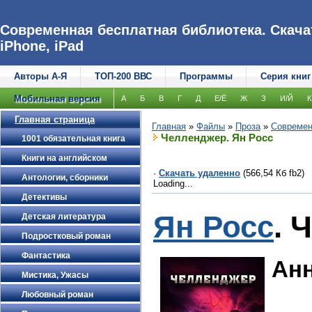
Современная бесплатная библиотека. Скачат
iPhone, iPad
Авторы А-Я
ТОП-200 ВВС
Программы
Серия книг
Мобильная версия
А
Б
В
Г
Д
Е/Ё
Ж
З
И/Й
К
Главная страница
Главная
»
Файлы
»
Проза
»
Современ
Челленджер. Ян Росс
1001 обязательная книга
Книги на английском
·
Скачать удаленно
(566,54 Кб fb2)
Антологии, сборники
Loading...
Детективы
Ян Росс
. 
Детская литература
Подростковый роман
Фантастика
Ан
Мистика, Ужасы
Любовный роман