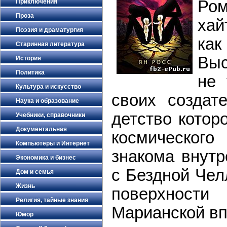
Ром
Приключения
Проза
хай
Поэзия и драматургия
ка
Старинная литература
Выс
История
Политика
не 
Культура и искусство
своих создат
Наука и образование
детство котор
Учебники, справочники
Документальная
космического
Компьютеры и Интернет
знакома внутр
Экономика и бизнес
с Бездной Чел
Дом и семья
Жизнь
поверхност
Религия, тайные знания
Марианской вп
Юмор