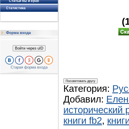
Статьи fb2 и epub
Статистика
(
Форма входа
Войти через uID
Старая форма входа
Категория
:
Рус
Добавил
:
Елен
исторический 
книги fb2
,
книг