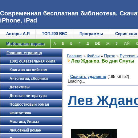
Современная бесплатная библиотека. Скачат
iPhone, iPad
Авторы А-Я
ТОП-200 ВВС
Программы
Серия книг
Мобильная версия
А
Б
В
Г
Д
Е/Ё
Ж
З
И/Й
К
Главная страница
Главная
»
Файлы
»
Проза
»
Русская 
Лев Жданов. Во дни Смуты
1001 обязательная книга
Книги на английском
·
Скачать удаленно
(185 Кб fb2)
Антологии, сборники
Loading...
Детективы
Лев Ждан
Детская литература
Подростковый роман
Фантастика
Мистика, Ужасы
Любовный роман