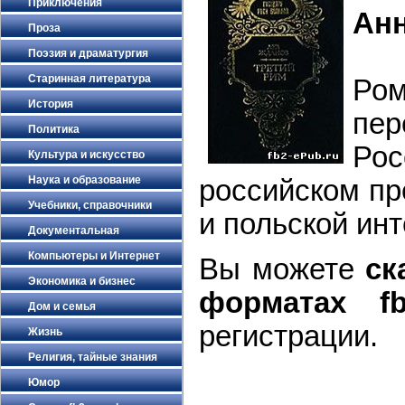
Приключения
Ан
Проза
Поэзия и драматургия
Старинная литература
Ром
История
пер
Политика
Рос
Культура и искусство
Наука и образование
российском пр
Учебники, справочники
и польской ин
Документальная
Компьютеры и Интернет
Вы можете
ск
Экономика и бизнес
форматах f
Дом и семья
регистрации.
Жизнь
Религия, тайные знания
Юмор