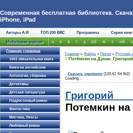
Современная бесплатная библиотека. Скачат
iPhone, iPad
Авторы А-Я
ТОП-200 ВВС
Программы
Серия книг
Мобильная версия
А
Б
В
Г
Д
Е/Ё
Ж
З
И/Й
К
Главная страница
Главная
»
Файлы
»
Проза
»
Русская 
Потёмкин на Дунае. Григори
1001 обязательная книга
Книги на английском
·
Скачать удаленно
(120,61 Кб fb2)
Антологии, сборники
Loading...
Детективы
Григорий 
Детская литература
Подростковый роман
Потемкин на
Фантастика
Мистика, Ужасы
Любовный роман