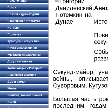
Приключения
Анн
Проза
Поэзия и драматургия
Исто
Старинная литература
История
Пове
Политика
секу
Культура и искусство
Наука и образование
Соб
Учебники, справочники
разв
Документальная
Компьютеры и Интернет
Секунд-майор, уч
Экономика и бизнес
войны, описывае
Дом и семья
Суворовым, Кутузо
Жизнь
Религия, тайные знания
Большая часть ро
Юмор
последним годам