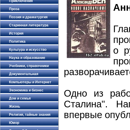
Приключения
Ан
Проза
Поэзия и драматургия
Старинная литература
Гл
История
про
Политика
о р
Культура и искусство
Наука и образование
про
Учебники, справочники
разворачиваетс
Документальная
Компьютеры и Интернет
Одно из рабо
Экономика и бизнес
Дом и семья
Сталина". Н
Жизнь
впервые опубл
Религия, тайные знания
Юмор