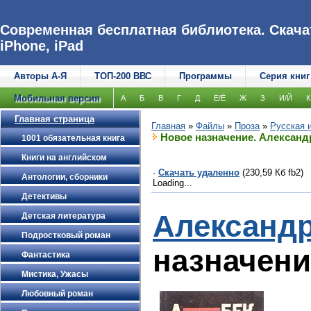
Современная бесплатная библиотека. Скачат
iPhone, iPad
Авторы А-Я
ТОП-200 ВВС
Программы
Серия книг
Мобильная версия
А
Б
В
Г
Д
Е/Ё
Ж
З
И/Й
К
Главная страница
Главная
»
Файлы
»
Проза
»
Русская 
Новое назначение. Александ
1001 обязательная книга
Книги на английском
·
Скачать удаленно
(230,59 Кб fb2)
Антологии, сборники
Loading...
Детективы
Алекса
Детская литература
Подростковый роман
назначени
Фантастика
Мистика, Ужасы
Любовный роман