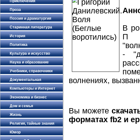
Приключения
Анн
Проза
Поэзия и драматургия
В ро
Старинная литература
П Д
История
"вол
Политика
- "
Культура и искусство
рас
Наука и образование
пом
Учебники, справочники
волнениях, вызван
Документальная
Компьютеры и Интернет
Экономика и бизнес
Дом и семья
Вы можете
скачат
Жизнь
форматах fb2 и e
Религия, тайные знания
Юмор