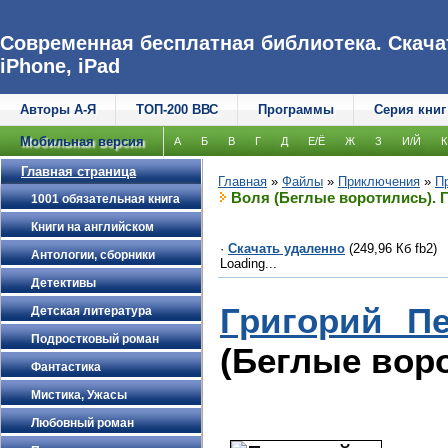
Современная бесплатная библиотека. Скачат
iPhone, iPad
Авторы А-Я
ТОП-200 ВВС
Программы
Серия книг
Мобильная версия
А
Б
В
Г
Д
Е/Ё
Ж
З
И/Й
К
Главная страница
Главная
»
Файлы
»
Приключения
»
П
Воля (Беглые воротились). 
1001 обязательная книга
Книги на английском
·
Скачать удаленно
(249,96 Кб fb2)
Антологии, сборники
Loading...
Детективы
Григорий П
Детская литература
Подростковый роман
(Беглые вор
Фантастика
Мистика, Ужасы
Любовный роман