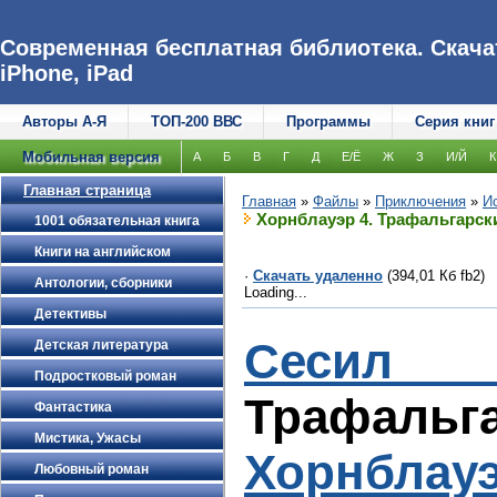
Современная бесплатная библиотека. Скачат
iPhone, iPad
Авторы А-Я
ТОП-200 ВВС
Программы
Серия книг
Мобильная версия
А
Б
В
Г
Д
Е/Ё
Ж
З
И/Й
К
Главная страница
Главная
»
Файлы
»
Приключения
»
И
Хорнблауэр 4. Трафальгарск
1001 обязательная книга
Книги на английском
·
Скачать удаленно
(394,01 Кб fb2)
Антологии, сборники
Loading...
Детективы
Сесил 
Детская литература
Подростковый роман
Трафальг
Фантастика
Мистика, Ужасы
Хорнблау
Любовный роман