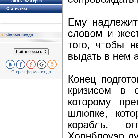
Статьи fb2 и epub
Статистика
Ему надлежит
словом и жест
Форма входа
того, чтобы н
Войти через uID
выдать в нем 
Старая форма входа
Конец подгото
кризисом в с
которому пре
шлюпке, кото
корабль, о
Хорнблоуэр ду