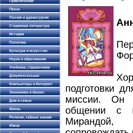
Приключения
Проза
Поэзия и драматургия
Ан
Старинная литература
История
Пе
Политика
Культура и искусство
Фор
Наука и образование
Учебники, справочники
Хо
Документальная
Компьютеры и Интернет
подготовки д
Экономика и бизнес
миссии. Он 
Дом и семья
общении с 
Жизнь
Религия, тайные знания
Мирандой,
Юмор
сопровождать 