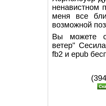
ненавистном п
меня все бли
возможной по
Вы можете ск
ветер" Сесил
fb2 и epub бес
(39