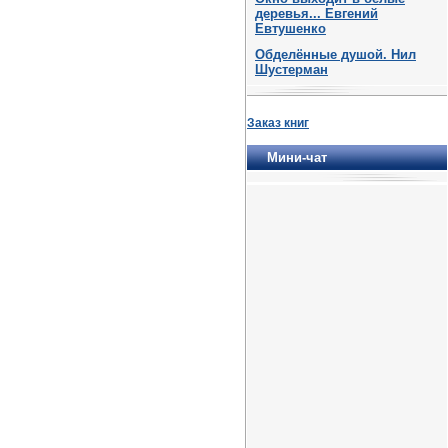
деревья... Евгений
Евтушенко
Обделённые душой. Нил
Шустерман
Заказ книг
Мини-чат