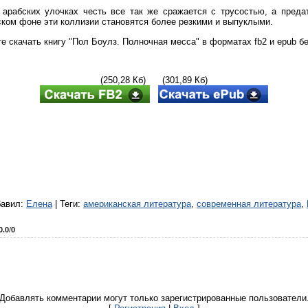
 арабских улочках честь все так же сражается с трусостью, а преда
ском фоне эти коллизии становятся более резкими и выпуклыми.
е скачать книгу "Пол Боулз. Полночная месса" в форматах fb2 и epub бе
(250,28 Кб) (301,89 Кб)
бавил
:
Елена
|
Теги
:
американская литература
,
современная литература
,
0.0
/
0
Добавлять комментарии могут только зарегистрированные пользователи