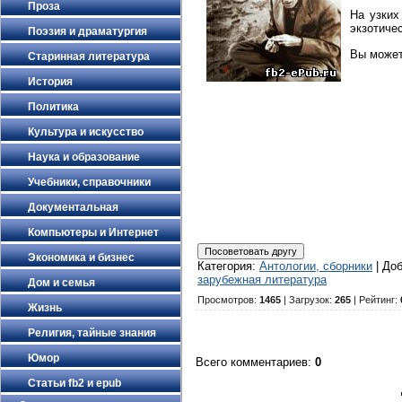
Проза
На узких
экзотиче
Поэзия и драматургия
Вы может
Старинная литература
История
Политика
Культура и искусство
Наука и образование
Учебники, справочники
Документальная
Компьютеры и Интернет
Экономика и бизнес
Категория
:
Антологии, сборники
|
До
зарубежная литература
Дом и семья
Просмотров
:
1465
|
Загрузок
:
265
|
Рейтинг
:
Жизнь
Религия, тайные знания
Юмор
Всего комментариев
:
0
Статьи fb2 и epub