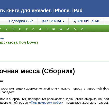
 книги для eReader, iPhone, iPad
Подборки книг
КАК СКАЧАТЬ
УДАЛЕНИЕ КНИГ
Р
С
Т
У
Ф
Х
Ц
Ч
Ш
Щ
Э
Ю
Я
ики
ассказов). Пол Боулз
ночная месса (Сборник)
ия
коротком виде содержание этой книги можно передать известной фраз
с Западом.
иба в энергичных, лапидарных рассказах выдающегося американца, по
вшего о ней роман «
Под покровом небес
», предстает жестоким, засас