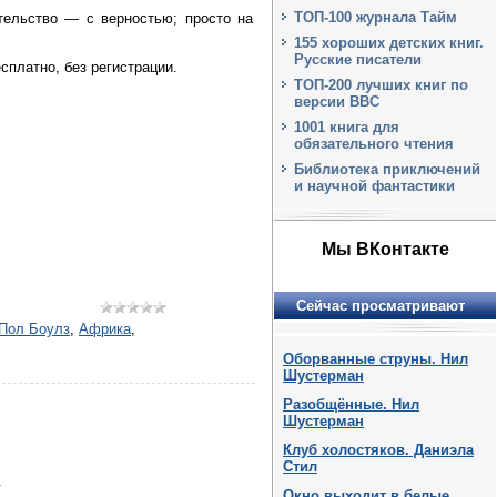
ТОП-100 журнала Тайм
тельство — с верностью; просто на
155 хороших детских книг.
Русские писатели
сплатно, без регистрации.
ТОП-200 лучших книг по
версии BBC
1001 книга для
обязательного чтения
Библиотека приключений
и научной фантастики
Мы ВКонтакте
Сейчас просматривают
Пол Боулз
,
Африка
,
Оборванные струны. Нил
Шустерман
Разобщённые. Нил
Шустерман
Клуб холостяков. Даниэла
Стил
.
Окно выходит в белые