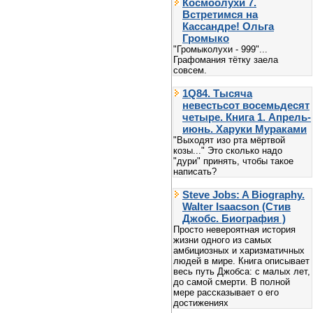
Космоолухи 7.
Встретимся на
Кассандре! Ольга
Громыко
"Громыколухи - 999"...
Графомания тётку заела
совсем.
1Q84. Тысяча
невестьсот восемьдесят
четыре. Книга 1. Апрель-
июнь. Харуки Мураками
"Выходят изо рта мёртвой
козы..." Это сколько надо
"дури" принять, чтобы такое
написать?
Steve Jobs: A Biography.
Walter Isaacson (Стив
Джобс. Биография )
Просто невероятная история
жизни одного из самых
амбициозных и харизматичных
людей в мире. Книга описывает
весь путь Джобса: с малых лет,
до самой смерти. В полной
мере рассказывает о его
достижениях