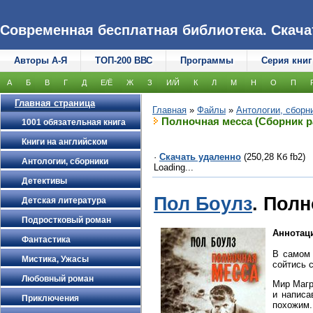
Современная бесплатная библиотека. Скачать
Авторы А-Я
ТОП-200 ВВС
Программы
Серия книг
А
Б
В
Г
Д
Е/Ё
Ж
З
И/Й
К
Л
М
Н
О
П
Главная страница
Главная
»
Файлы
»
Антологии, сборн
Полночная месса (Сборник р
1001 обязательная книга
Книги на английском
·
Скачать удаленно
(250,28 Кб fb2)
Антологии, сборники
Loading...
Детективы
Пол Боулз
. Пол
Детская литература
Подростковый роман
Аннотац
Фантастика
В самом 
Мистика, Ужасы
сойтись 
Любовный роман
Мир Магр
и написа
Приключения
похожим.