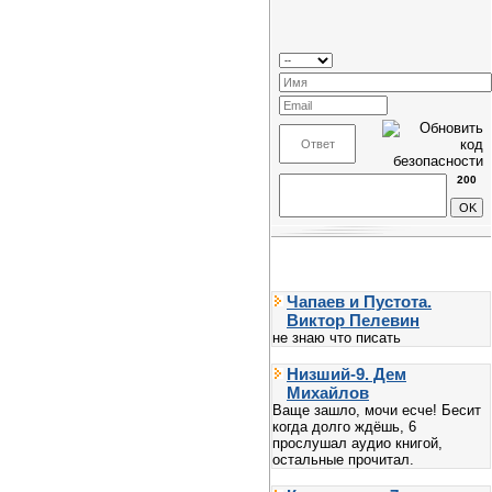
200
Чапаев и Пустота.
Виктор Пелевин
не знаю что писать
Низший-9. Дем
Михайлов
Ваще зашло, мочи есче! Бесит
когда долго ждёшь, 6
прослушал аудио книгой,
остальные прочитал.