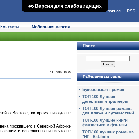
Версия для слабовидящих
Версия для слабовидящих
Главная
RSS
Контакты
Мобильная версия
Поиск
07.11.2015, 18:45
Рейтинговые книги
Букеровская премия
ТОП-100 Лучшие
детективы и триллеры
ТОП-100 Лучшие романы
ой о Востоке, которому никогда не
для пляжа и путешествий
ТОП-100 Лучшие книги
фантастики и фэнтези
лвека прожившего в Северной Африке
ывающим и совершенно ни на что не
ТОП-100 лучших романов
"НГ - ExLibris