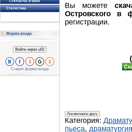
Статьи fb2 и epub
Вы можете
ска
Статистика
Островского в 
регистрации.
Форма входа
Войти через uID
Старая форма входа
Категория
:
Драмату
пьеса
,
драматурги