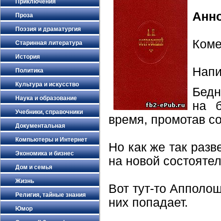
Приключения
Анн
Проза
Поэзия и драматургия
Коме
Старинная литература
История
Напи
Политика
Культура и искусство
Бедн
Наука и образование
на б
Учебники, справочники
время, промотав с
Документальная
Компьютеры и Интернет
Но как же так раз
Экономика и бизнес
на новой состояте
Дом и семья
Жизнь
Вот тут-то Апполош
Религия, тайные знания
них попадает.
Юмор