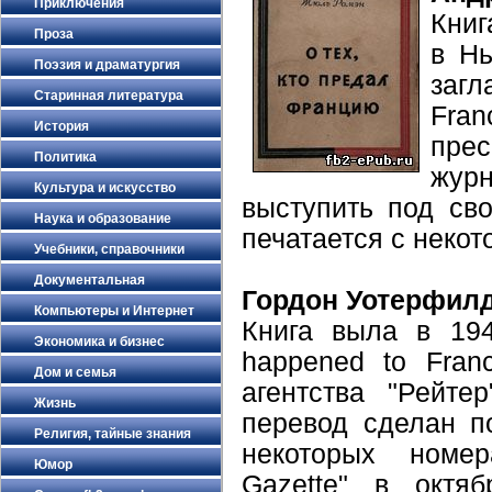
Приключения
Книг
Проза
в Нь
Поэзия и драматургия
загл
Старинная литература
Fra
История
пре
Политика
жур
Культура и искусство
выступить под св
Наука и образование
печатается с неко
Учебники, справочники
Документальная
Гордон Уотерфилд
Компьютеры и Интернет
Книга выла в 19
Экономика и бизнес
happened to Fran
Дом и семья
агентства "Рейт
Жизнь
перевод сделан п
Религия, тайные знания
некоторых номер
Юмор
Gazette" в октя