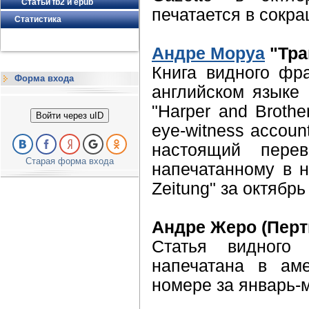
Статьи fb2 и epub
печатается в сокр
Статистика
Андре Моруа
"Тра
Книга видного фр
Форма входа
английском языке 
"Harper and Brothe
Войти через uID
eye-witness accoun
настоящий пере
Старая форма входа
напечатанному в н
Zeitung" за октябрь
Андре Жеро (Перт
Статья видного 
напечатана в аме
номере за январь-м