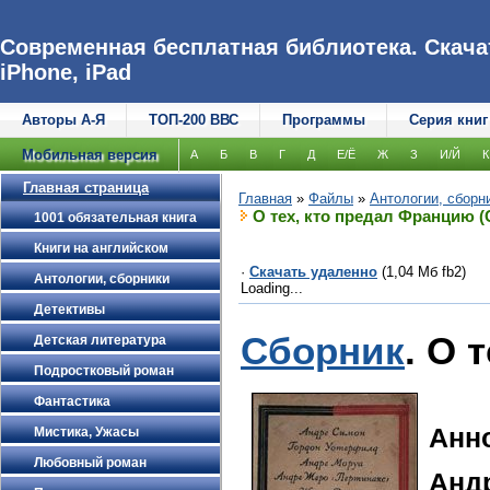
Современная бесплатная библиотека. Скачат
iPhone, iPad
Авторы А-Я
ТОП-200 ВВС
Программы
Серия книг
Мобильная версия
А
Б
В
Г
Д
Е/Ё
Ж
З
И/Й
К
Главная страница
Главная
»
Файлы
»
Антологии, сборн
О тех, кто предал Францию (
1001 обязательная книга
Книги на английском
·
Скачать удаленно
(1,04 Мб fb2)
Антологии, сборники
Loading...
Детективы
Сборник
. О 
Детская литература
Подростковый роман
Фантастика
Анн
Мистика, Ужасы
Любовный роман
Анд