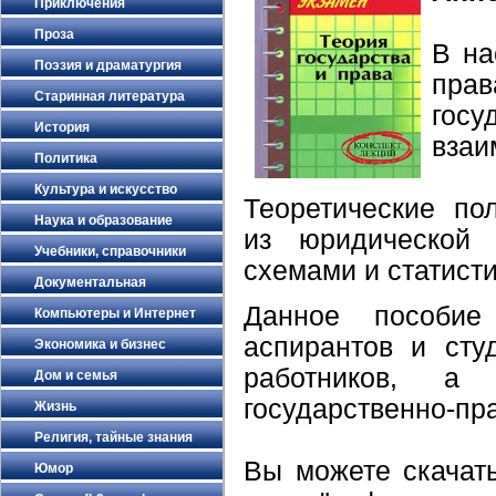
Приключения
Проза
В на
Поэзия и драматургия
прав
Старинная литература
госу
История
взаи
Политика
Культура и искусство
Теоретичеcкие п
Наука и образование
из юридической 
Учебники, справочники
схемами и статист
Документальная
Данное пособие 
Компьютеры и Интернет
аcпирантов и сту
Экономика и бизнес
работников, a
Дом и семья
государственно-пр
Жизнь
Религия, тайные знания
Вы можете скачать
Юмор