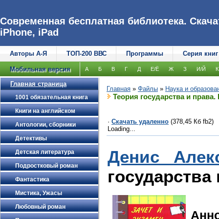
Современная бесплатная библиотека. Скачат
iPhone, iPad
Авторы А-Я
ТОП-200 ВВС
Программы
Серия книг
Мобильная версия
А
Б
В
Г
Д
Е/Ё
Ж
З
И/Й
К
Главная страница
Главная
»
Файлы
»
Наука и образова
Теория государства и права.
1001 обязательная книга
Книги на английском
·
Скачать удаленно
(378,45 Кб fb2)
Антологии, сборники
Loading...
Детективы
Денис Алек
Детская литература
Подростковый роман
государства 
Фантастика
Мистика, Ужасы
Любовный роман
Анн