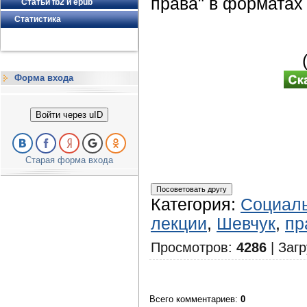
права" в форматах 
Статьи fb2 и epub
Статистика
Форма входа
Войти через uID
Старая форма входа
Категория
:
Социаль
лекции
,
Шевчук
,
пр
Просмотров
:
4286
|
Загр
Всего комментариев
:
0