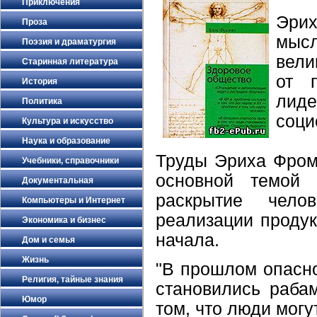
Приключения
Эри
Проза
мысл
Поэзия и драматургия
вели
Старинная литература
от 
История
ли
Политика
соци
Культура и искусство
Наука и образование
Труды Эриха Фром
Учебники, справочники
основной темой 
Документальная
раскрытие чело
Компьютеры и Интернет
реализации продук
Экономика и бизнес
начала.
Дом и семья
Жизнь
"В прошлом опасно
Религия, тайные знания
становились раба
Юмор
том, что люди могу