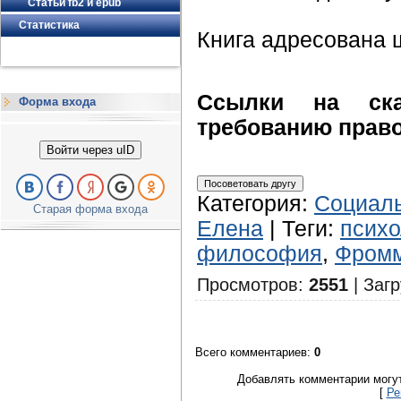
Статьи fb2 и epub
Статистика
Книга адресована 
Ссылки на ска
Форма входа
требованию правоо
Войти через uID
Категория
:
Социаль
Старая форма входа
Елена
|
Теги
:
психо
философия
,
Фром
Просмотров
:
2551
|
Загр
Всего комментариев
:
0
Добавлять комментарии могут
[
Ре