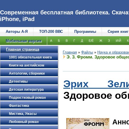
Современная бесплатная библиотека. Скачат
iPhone, iPad
Авторы А-Я
ТОП-200 ВВС
Программы
Серия книг
Мобильная версия
А
Б
В
Г
Д
Е/Ё
Ж
З
И/Й
К
Главная страница
Главная
»
Файлы
»
Наука и образова
Э. З. Фромм. Здоровое обще
1001 обязательная книга
Книги на английском
Антологии, сборники
Эрих Зел
Детективы
Детская литература
Здоровое об
Подростковый роман
Фантастика
Мистика, Ужасы
Анн
Любовный роман