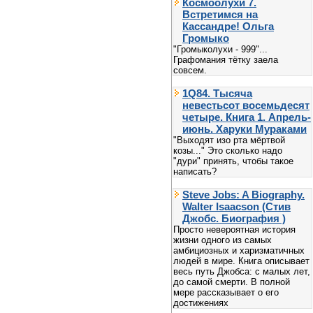
Космоолухи 7.
Встретимся на
Кассандре! Ольга
Громыко
"Громыколухи - 999"...
Графомания тётку заела
совсем.
1Q84. Тысяча
невестьсот восемьдесят
четыре. Книга 1. Апрель-
июнь. Харуки Мураками
"Выходят изо рта мёртвой
козы..." Это сколько надо
"дури" принять, чтобы такое
написать?
Steve Jobs: A Biography.
Walter Isaacson (Стив
Джобс. Биография )
Просто невероятная история
жизни одного из самых
амбициозных и харизматичных
людей в мире. Книга описывает
весь путь Джобса: с малых лет,
до самой смерти. В полной
мере рассказывает о его
достижениях