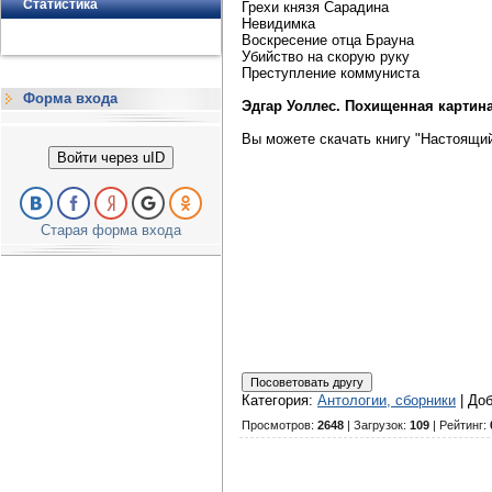
Статистика
Грехи князя Сарадина
Невидимка
Воскресение отца Брауна
Убийство на скорую руку
Преступление коммуниста
Форма входа
Эдгар Уоллес. Похищенная картин
Вы можете скачать книгу "Настоящий
Войти через uID
Старая форма входа
Категория
:
Антологии, сборники
|
До
Просмотров
:
2648
|
Загрузок
:
109
|
Рейтинг
: