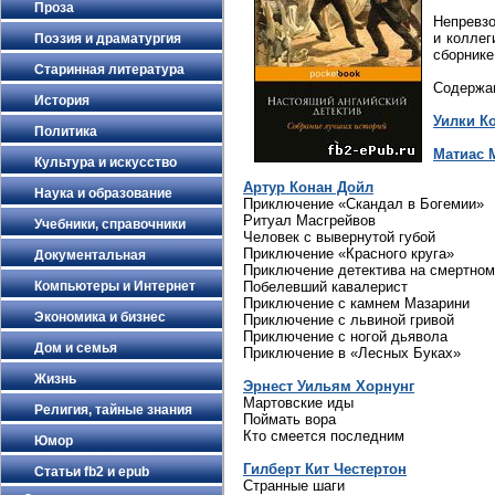
Проза
Непревзо
и колле
Поэзия и драматургия
сборнике
Старинная литература
Содержа
История
Уилки К
Политика
Матиас 
Культура и искусство
Артур Конан Дойл
Наука и образование
Приключение «Скандал в Богемии»
Ритуал Масгрейвов
Учебники, справочники
Человек с вывернутой губой
Приключение «Красного круга»
Документальная
Приключение детектива на смертном
Компьютеры и Интернет
Побелевший кавалерист
Приключение с камнем Мазарини
Экономика и бизнес
Приключение с львиной гривой
Приключение с ногой дьявола
Дом и семья
Приключение в «Лесных Буках»
Жизнь
Эрнест Уильям Хорнунг
Мартовские иды
Религия, тайные знания
Поймать вора
Кто смеется последним
Юмор
Гилберт Кит Честертон
Статьи fb2 и epub
Странные шаги