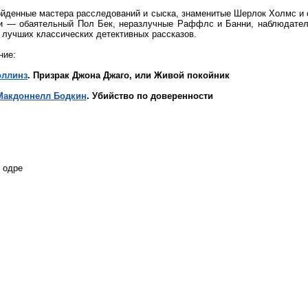
йденные мастера расследований и сыска, знаменитые Шерлок Холмс и о
ги — обаятельный Пол Бек, неразлучные Раффлс и Банни, наблюдател
 лучших классических детективных рассказов.
ние:
оллинз
. Призрак Джона Джаго, или Живой покойник
Макдоннелл Бодкин
. Убийство по доверенности
 одре