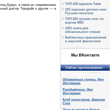
ТОП-100 журнала Тайм
тец Браун, а также их современники
ьный доктор Торндайк и другие — в
155 хороших детских книг.
Русские писатели
ТОП-200 лучших книг по
версии BBC
1001 книга для
обязательного чтения
Библиотека приключений
и научной фантастики
Мы ВКонтакте
Сейчас просматривают
Оборванные струны. Нил
Шустерман
Разобщённые. Нил
Шустерман
Клуб холостяков. Даниэла
Стил
Окно выходит в белые