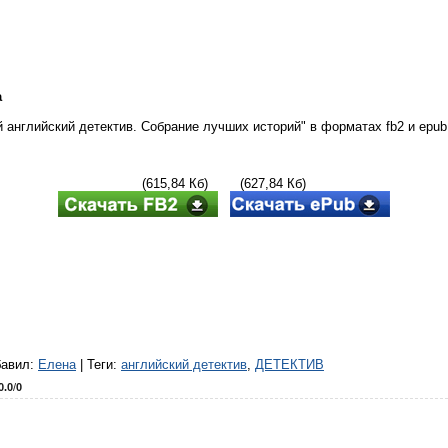
а
 английский детектив. Собрание лучших историй" в форматах fb2 и epub 
(615,84 Кб) (627,84 Кб)
бавил
:
Елена
|
Теги
:
английский детектив
,
ДЕТЕКТИВ
0.0
/
0