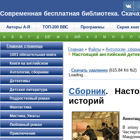
Современная бесплатная библиотека. Скачать
Авторы А-Я
ТОП-200 ВВС
Программы
Серия книг
А
Б
В
Г
Д
Е/Ё
Ж
З
И/Й
К
Л
М
Н
О
П
Главная страница
Главная
»
Файлы
»
Антологии, сборн
Настоящий английский детек
1001 обязательная книга
Книги на английском
·
Скачать удаленно
(615,84 Кб fb2)
Антологии, сборники
Loading...
Детективы
Сборник
. Наст
Детская литература
историй
Подростковый роман
Фантастика
Мистика, Ужасы
Аннотац
Любовный роман
В эпоху
Честерто
Приключения
Макдонне