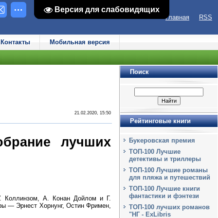
Версия для слабовидящих
Версия для слабовидящих
Главная
RSS
Контакты
Мобильная версия
Поиск
21.02.2020, 15:50
Рейтинговые книги
обрание лучших
Букеровская премия
ТОП-100 Лучшие
детективы и триллеры
ТОП-100 Лучшие романы
для пляжа и путешествий
ТОП-100 Лучшие книги
фантастики и фэнтези
. Коллинзом, А. Конан Дойлом и Г.
ры — Эрнест Хорнунг, Остин Фримен,
ТОП-100 лучших романов
"НГ - ExLibris