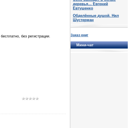
деревья... Евгений
Евтушенко
Обделённые душой. Нил
Шустерман
Заказ книг
бесплатно, без регистрации.
Мини-чат