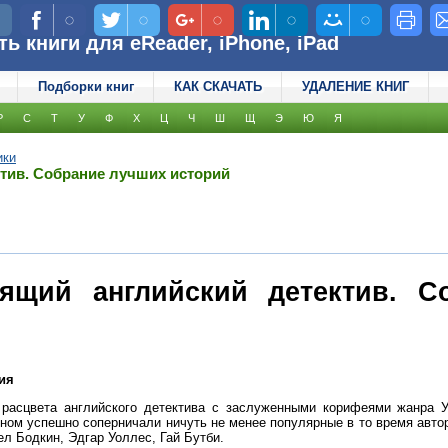
 книги для eReader, iPhone, iPad
Подборки книг
КАК СКАЧАТЬ
УДАЛЕНИЕ КНИГ
Р
С
Т
У
Ф
Х
Ц
Ч
Ш
Щ
Э
Ю
Я
ики
тив. Собрание лучших историй
оящий английский детектив. С
ия
 расцвета английского детектива с заслуженными корифеями жанра У
ном успешно соперничали ничуть не менее популярные в то время авто
л Бодкин, Эдгар Уоллес, Гай Бутби.