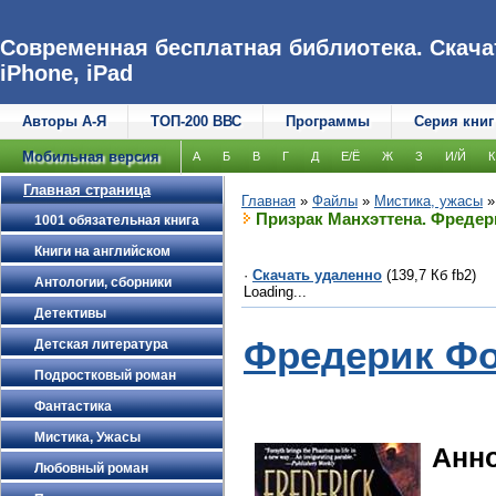
Современная бесплатная библиотека. Скачат
iPhone, iPad
Авторы А-Я
ТОП-200 ВВС
Программы
Серия книг
Мобильная версия
А
Б
В
Г
Д
Е/Ё
Ж
З
И/Й
К
Главная страница
Главная
»
Файлы
»
Мистика, ужасы
Призрак Манхэттена. Фредер
1001 обязательная книга
Книги на английском
·
Скачать удаленно
(139,7 Кб fb2)
Антологии, сборники
Loading...
Детективы
Фредерик Фо
Детская литература
Подростковый роман
Фантастика
Мистика, Ужасы
Анн
Любовный роман