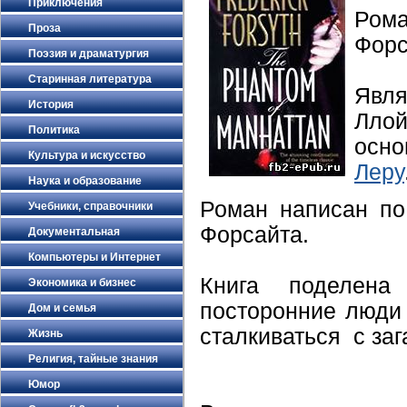
Приключения
Ром
Проза
Форс
Поэзия и драматургия
Старинная литература
Явл
История
Лло
Политика
осно
Культура и искусство
Леру
Наука и образование
Роман написан по 
Учебники, справочники
Форсайта.
Документальная
Компьютеры и Интернет
Книга поделена
Экономика и бизнес
посторонние люди 
Дом и семья
сталкиваться с за
Жизнь
Религия, тайные знания
Юмор