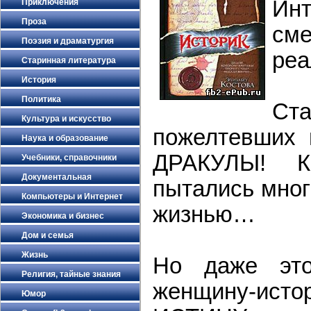
Ин
Приключения
Проза
сме
Поэзия и драматургия
реа
Старинная литература
История
Политика
Ст
Культура и искусство
пожелтевших
Наука и образование
ДРАКУЛЫ! К
Учебники, справочники
Документальная
пытались мног
Компьютеры и Интернет
жизнью…
Экономика и бизнес
Дом и семья
Жизнь
Но даже это
Религия, тайные знания
женщину-ис
Юмор