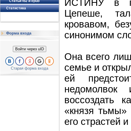
ИСТИНУ в п
Статьи fb2 и epub
Статистика
Цепеше, та
кровавом, бе
синонимом сл
Форма входа
Войти через uID
Она всего лиш
семье и откры
Старая форма входа
ей предсто
недомолвок 
воссоздать к
«князя тьмы» 
его страстей и