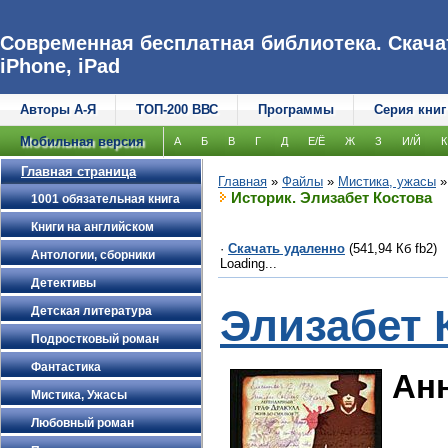
Современная бесплатная библиотека. Скачат
iPhone, iPad
Авторы А-Я
ТОП-200 ВВС
Программы
Серия книг
Мобильная версия
А
Б
В
Г
Д
Е/Ё
Ж
З
И/Й
К
Главная страница
Главная
»
Файлы
»
Мистика, ужасы
Историк. Элизабет Костова
1001 обязательная книга
Книги на английском
·
Скачать удаленно
(541,94 Кб fb2)
Антологии, сборники
Loading...
Детективы
Элизабет 
Детская литература
Подростковый роман
Фантастика
Ан
Мистика, Ужасы
Любовный роман