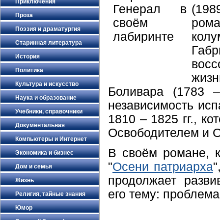
Приключения
(19
Проза
ро
Поэзия и драматургия
кол
Старинная литература
Габ
История
восс
Политика
жиз
Культура и искусство
Боливара (1783 –
Наука и образование
независимость исп
Учебники, справочники
1810 – 1825 гг., к
Документальная
Освободителем и О
Компьютеры и Интернет
В своём романе, 
Экономика и бизнес
"
Осени патриарха
"
Дом и семья
продолжает разви
Жизнь
его тему: проблема
Религия, тайные знания
Юмор