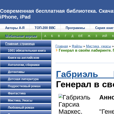
Современная бесплатная библиотека. Скачат
iPhone, iPad
Авторы А-Я
ТОП-200 ВВС
Программы
Серия книг
Мобильная версия
А
Б
В
Г
Д
Е/Ё
Ж
З
И/Й
К
Главная страница
Главная
»
Файлы
»
Мистика, ужасы
Генерал в своём лабиринте.
1001 обязательная книга
Книги на английском
Антологии, сборники
Габриэль 
Детективы
Детская литература
Генерал в с
Подростковый роман
Фантастика
Анн
Мистика, Ужасы
Любовный роман
"Ген