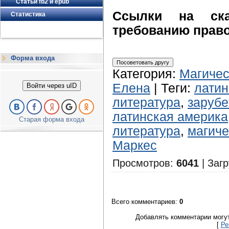
Статьи fb2 и epub
Ссылки на ска
Статистика
требованию право
Форма входа
Категория
:
Магичес
Елена
|
Теги
:
лати
Войти через uID
литература
,
зарубе
латинская америка
Старая форма входа
литература
,
магиче
Маркес
Просмотров
:
6041
|
Загр
Всего комментариев
:
0
Добавлять комментарии могут
[
Ре