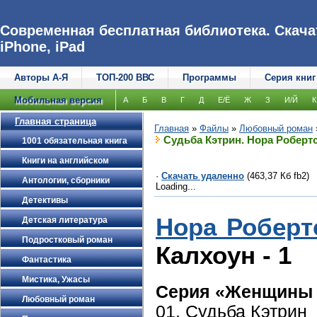
Современная бесплатная библиотека. Скачат
iPhone, iPad
Авторы А-Я
ТОП-200 ВВС
Программы
Серия книг
Мобильная версия
А
Б
В
Г
Д
Е/Ё
Ж
З
И/Й
К
Главная страница
Главная
»
Файлы
»
Любовный роман
Судьба Кэтрин. Нора Роберт
1001 обязательная книга
Книги на английском
·
Скачать удаленно
(463,37 Кб fb2)
Антологии, сборники
Loading...
Детективы
Нора Роберт
Детская литература
Подростковый роман
Калхоун - 1
Фантастика
Мистика, Ужасы
Серия «Женщины 
Любовный роман
01. Судьба Кэтрин