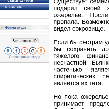
Существует семейн
Статьи fb2 и epub
подарил своей ж
Статистика
ожерелье. После
пропала. Возможно
видел сокровище.
Форма входа
Если бы сестрам у
Войти через uID
бы сохранить до
тяжелого финанс
Старая форма входа
несчастной Бьян
частенько явл
спиритических с
является их тетя.
Но пока ожерелье
принимает предл