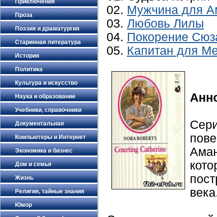
Приключения
02.
Мужчина для 
Проза
03.
Любовь Лилы
Поэзия и драматургия
04.
Покорение Сюз
Старинная литература
05.
Капитан для Ме
История
Политика
Культура и искусство
Анн
Наука и образование
Учебники, справочники
Сер
Документальная
пов
Компьютеры и Интернет
Ама
Экономика и бизнес
кот
Дом и семья
пост
Жизнь
века
Религия, тайные знания
Юмор