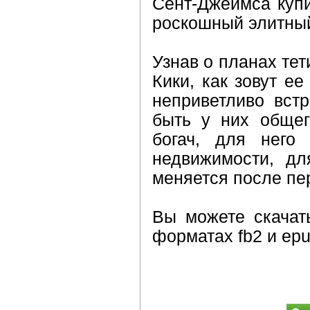
Сент-Джеймса купи
роскошный элитный
Узнав о планах те
Кики, как зовут е
неприветливо вст
быть у них обще
богач, для него
недвижимости, д
меняется после пе
Вы можете скачат
форматах fb2 и epu